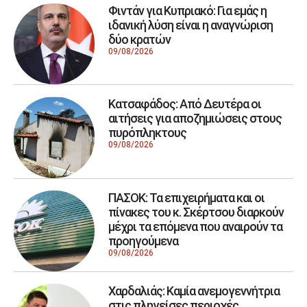
Φιντάν για Κυπριακό: Για εμάς η
ιδανική λύση είναι η αναγνώριση
δύο κρατών
09/08/2026
Κατσαφάδος: Από Δευτέρα οι
αιτήσεις για αποζημιώσεις στους
πυρόπληκτους
09/08/2026
ΠΑΣΟΚ: Τα επιχειρήματα και οι
πίνακες του κ. Σκέρτσου διαρκούν
μέχρι τα επόμενα που αναιρούν τα
προηγούμενα
09/08/2026
Χαρδαλιάς: Καμία ανεμογεννήτρια
στις πληγείσες περιοχές