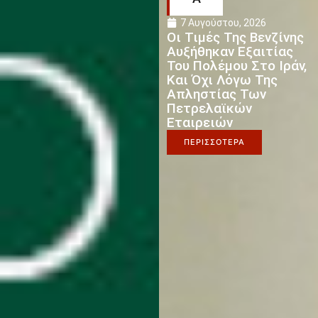
7 Αυγούστου, 2026
Οι Τιμές Της Βενζίνης
Αυξήθηκαν Εξαιτίας
Του Πολέμου Στο Ιράν,
Και Όχι Λόγω Της
Απληστίας Των
Πετρελαϊκών
Εταιρειών
ΠΕΡΙΣΣΟΤΕΡΑ