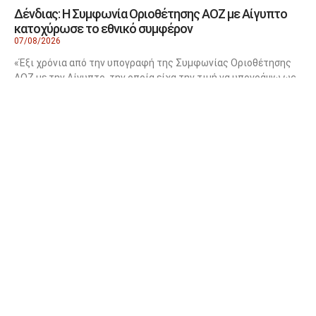
Δένδιας: Η Συμφωνία Οριοθέτησης ΑΟΖ με Αίγυπτο
κατοχύρωσε το εθνικό συμφέρον
07/08/2026
«Έξι χρόνια από την υπογραφή της Συμφωνίας Οριοθέτησης
ΑΟΖ με την Αίγυπτο, την οποία είχα την τιμή να υπογράψω ως
ΕΛΑΣ: «7 χρόνια μετά, ο κ. Μητσοτάκης
ξαναπαρουσιάζει τις ίδιες ανεκπλήρωτες
υποσχέσεις»
07/08/2026