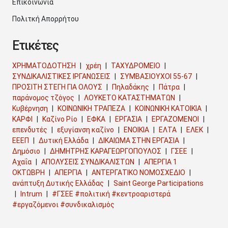
Επικοινωνία
Πολιτκή Απορρήτου
Ετικέτες
ΧΡΗΜΑΤΟΔΟΤΗΣΗ
χρέη
ΤΑΧΥΔΡΟΜΕΙΟ
ΣΥΝΔΙΚΑΛΙΣΤΙΚΕΣ ΙΡΓΑΝΩΣΕΙΣ
ΣΥΜΒΑΣΙΟΥΧΟΙ 55-67
ΠΡΟΣΙΤΗ ΣΤΕΓΗ ΓΙΑ ΟΛΟΥΣ
Πηλαδάκης
Πάτρα
παράνομος τζόγος
ΛΟΥΚΕΤΟ ΚΑΤΑΣΤΗΜΑΤΩΝ
Κυβέρνηση
ΚΟΙΝΩΝΙΚΗ ΤΡΑΠΕΖΑ
ΚΟΙΝΩΝΙΚΗ ΚΑΤΟΙΚΙΑ
ΚΑΡΦΙ
Καζίνο Ρίο
ΕΦΚΑ
ΕΡΓΑΣΙΑ
ΕΡΓΑΖΟΜΕΝΟΙ
επενδυτές
εξυγίανση καζίνο
ΕΝΟΙΚΙΑ
ΕΛΤΑ
ΕΛΕΚ
ΕΕΕΠ
Δυτική Ελλάδα
ΔΙΚΑΙΩΜΑ ΣΤΗΝ ΕΡΓΑΣΙΑ
Δημόσιο
ΔΗΜΗΤΡΗΣ ΚΑΡΑΓΕΩΡΓΟΠΟΥΛΟΣ
ΓΣΕΕ
Αχαΐα
ΑΠΟΛΥΣΕΙΣ ΣΥΝΔΙΚΑΛΙΣΤΩΝ
ΑΠΕΡΓΙΑ 1
ΟΚΤΩΒΡΗ
ΑΠΕΡΓΙΑ
ΑΝΤΕΡΓΑΤΙΚΟ ΝΟΜΟΣΧΕΔΙΟ
ανάπτυξη Δυτικής Ελλάδας
Saint George Participations
Intrum
#ΓΣΕΕ #πολιτική #κεντροαριστερά
#εργαζόμενοι #συνδικαλισμός