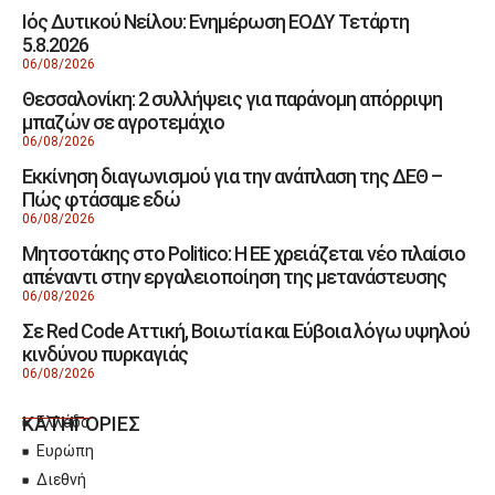
Ιός Δυτικού Νείλου: Ενημέρωση ΕΟΔΥ Τετάρτη
5.8.2026
06/08/2026
Θεσσαλονίκη: 2 συλλήψεις για παράνομη απόρριψη
μπαζών σε αγροτεμάχιο
06/08/2026
Εκκίνηση διαγωνισμού για την ανάπλαση της ΔΕΘ –
Πώς φτάσαμε εδώ
06/08/2026
Μητσοτάκης στο Politico: Η ΕΕ χρειάζεται νέο πλαίσιο
απέναντι στην εργαλειοποίηση της μετανάστευσης
06/08/2026
Σε Red Code Αττική, Βοιωτία και Εύβοια λόγω υψηλού
κινδύνου πυρκαγιάς
06/08/2026
ΚΑΤΗΓΟΡΙΕΣ
Ελλάδα
Ευρώπη
Διεθνή