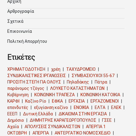
Αρχική
Αρθρογραφία
Σχετικά
Επικοινωνία
Πολιτκή Απορρήτου
Ετικέτες
ΧΡΗΜΑΤΟΔΟΤΗΣΗ
χρέη
ΤΑΧΥΔΡΟΜΕΙΟ
ΣΥΝΔΙΚΑΛΙΣΤΙΚΕΣ ΙΡΓΑΝΩΣΕΙΣ
ΣΥΜΒΑΣΙΟΥΧΟΙ 55-67
ΠΡΟΣΙΤΗ ΣΤΕΓΗ ΓΙΑ ΟΛΟΥΣ
Πηλαδάκης
Πάτρα
παράνομος τζόγος
ΛΟΥΚΕΤΟ ΚΑΤΑΣΤΗΜΑΤΩΝ
Κυβέρνηση
ΚΟΙΝΩΝΙΚΗ ΤΡΑΠΕΖΑ
ΚΟΙΝΩΝΙΚΗ ΚΑΤΟΙΚΙΑ
ΚΑΡΦΙ
Καζίνο Ρίο
ΕΦΚΑ
ΕΡΓΑΣΙΑ
ΕΡΓΑΖΟΜΕΝΟΙ
επενδυτές
εξυγίανση καζίνο
ΕΝΟΙΚΙΑ
ΕΛΤΑ
ΕΛΕΚ
ΕΕΕΠ
Δυτική Ελλάδα
ΔΙΚΑΙΩΜΑ ΣΤΗΝ ΕΡΓΑΣΙΑ
Δημόσιο
ΔΗΜΗΤΡΗΣ ΚΑΡΑΓΕΩΡΓΟΠΟΥΛΟΣ
ΓΣΕΕ
Αχαΐα
ΑΠΟΛΥΣΕΙΣ ΣΥΝΔΙΚΑΛΙΣΤΩΝ
ΑΠΕΡΓΙΑ 1
ΟΚΤΩΒΡΗ
ΑΠΕΡΓΙΑ
ΑΝΤΕΡΓΑΤΙΚΟ ΝΟΜΟΣΧΕΔΙΟ