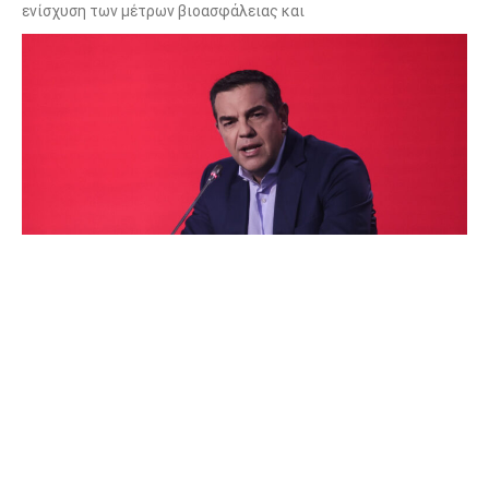
ενίσχυση των μέτρων βιοασφάλειας και
Στις 9 Σεπτεμβρίου στη ΔΕΘ ο Αλέξης Τσίπρας
07/08/2026
Ο πρόεδρος της Ελληνικής Αριστερής Συμπαράταξης Αλέξης
Τσίπρας, θα επισκεφθεί τη Διεθνή Έκθεση Θεσσαλονίκης την
Τετάρτη 9 Σεπτεμβρίου. Σύμφωνα με