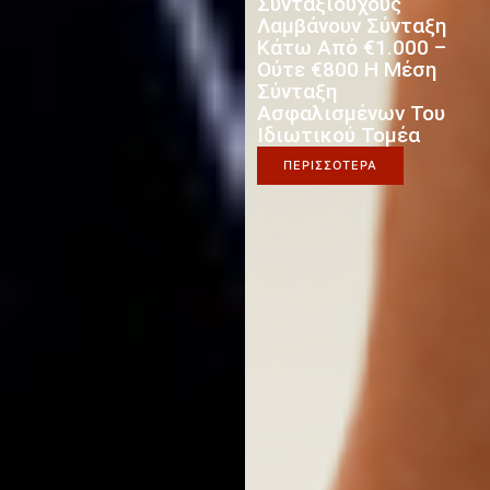
Συνταξιούχους
Λαμβάνουν Σύνταξη
Κάτω Από €1.000 –
Ούτε €800 Η Μέση
Σύνταξη
Ασφαλισμένων Του
Ιδιωτικού Τομέα
ΠΕΡΙΣΣΟΤΕΡΑ