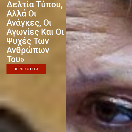
Δελτία Τύπου,
Αλλά Οι
Ανάγκες, Οι
Αγωνίες Και Οι
Ψυχές Των
Ανθρώπων
Του»
ΠΕΡΙΣΣΟΤΕΡΑ