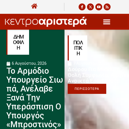
ΔΗΜ
ΟΦΙΛ
ΠΟΛ
Η
ΙΤΙΚ
Η
6 Αυγούστου, 2026
7 Αυγούστου, 2026
Το Αρμόδιο
Δούρου Για Meridiam:
Θολή Συμφωνία, Αφήνει
Υπουργείο Σιω
Ανοικτά Ερωτήματα
Πά, Ανέλαβε
ΠΕΡΙΣΣΟΤΕΡΑ
Ξανά Την
Υπεράσπιση Ο
Υπουργός
«μπροστινός»