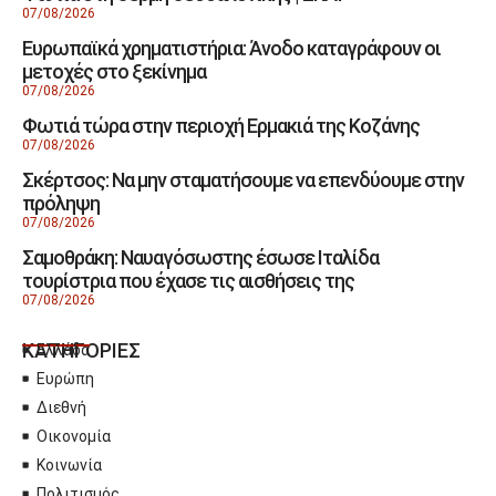
07/08/2026
Ευρωπαϊκά χρηματιστήρια: Άνοδο καταγράφουν οι
μετοχές στο ξεκίνημα
07/08/2026
Φωτιά τώρα στην περιοχή Ερμακιά της Κοζάνης
07/08/2026
Σκέρτσος: Να μην σταματήσουμε να επενδύουμε στην
πρόληψη
07/08/2026
Σαμοθράκη: Ναυαγόσωστης έσωσε Ιταλίδα
τουρίστρια που έχασε τις αισθήσεις της
07/08/2026
ΚΑΤΗΓΟΡΙΕΣ
Ελλάδα
Ευρώπη
Διεθνή
Οικονομία
Κοινωνία
Πολιτισμός