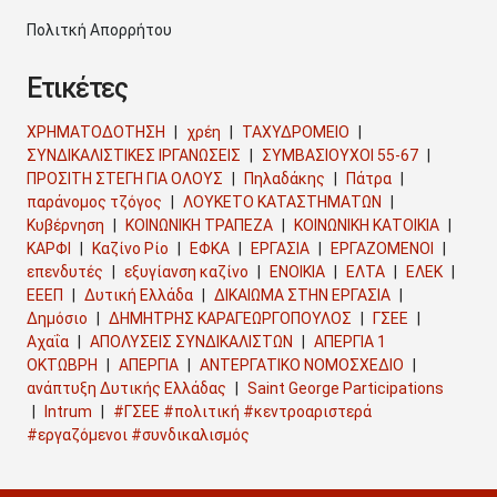
Πολιτκή Απορρήτου
Ετικέτες
ΧΡΗΜΑΤΟΔΟΤΗΣΗ
χρέη
ΤΑΧΥΔΡΟΜΕΙΟ
ΣΥΝΔΙΚΑΛΙΣΤΙΚΕΣ ΙΡΓΑΝΩΣΕΙΣ
ΣΥΜΒΑΣΙΟΥΧΟΙ 55-67
ΠΡΟΣΙΤΗ ΣΤΕΓΗ ΓΙΑ ΟΛΟΥΣ
Πηλαδάκης
Πάτρα
παράνομος τζόγος
ΛΟΥΚΕΤΟ ΚΑΤΑΣΤΗΜΑΤΩΝ
Κυβέρνηση
ΚΟΙΝΩΝΙΚΗ ΤΡΑΠΕΖΑ
ΚΟΙΝΩΝΙΚΗ ΚΑΤΟΙΚΙΑ
ΚΑΡΦΙ
Καζίνο Ρίο
ΕΦΚΑ
ΕΡΓΑΣΙΑ
ΕΡΓΑΖΟΜΕΝΟΙ
επενδυτές
εξυγίανση καζίνο
ΕΝΟΙΚΙΑ
ΕΛΤΑ
ΕΛΕΚ
ΕΕΕΠ
Δυτική Ελλάδα
ΔΙΚΑΙΩΜΑ ΣΤΗΝ ΕΡΓΑΣΙΑ
Δημόσιο
ΔΗΜΗΤΡΗΣ ΚΑΡΑΓΕΩΡΓΟΠΟΥΛΟΣ
ΓΣΕΕ
Αχαΐα
ΑΠΟΛΥΣΕΙΣ ΣΥΝΔΙΚΑΛΙΣΤΩΝ
ΑΠΕΡΓΙΑ 1
ΟΚΤΩΒΡΗ
ΑΠΕΡΓΙΑ
ΑΝΤΕΡΓΑΤΙΚΟ ΝΟΜΟΣΧΕΔΙΟ
ανάπτυξη Δυτικής Ελλάδας
Saint George Participations
Intrum
#ΓΣΕΕ #πολιτική #κεντροαριστερά
#εργαζόμενοι #συνδικαλισμός