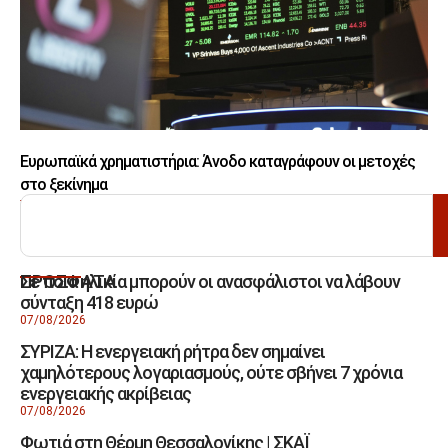
Ευρωπαϊκά χρηματιστήρια: Άνοδο καταγράφουν οι μετοχές
στο ξεκίνημα
ΑΝΑΖΗΤΗΣΗ
Σε ποια ηλικία μπορούν οι ανασφάλιστοι να λάβουν
ΠΡΟΣΦΑΤΑ
σύνταξη 418 ευρώ
07/08/2026
ΣΥΡΙΖΑ: Η ενεργειακή ρήτρα δεν σημαίνει
χαμηλότερους λογαριασμούς, ούτε σβήνει 7 χρόνια
ενεργειακής ακρίβειας
07/08/2026
Φωτιά στη Θέρμη Θεσσαλονίκης | ΣΚΑΪ