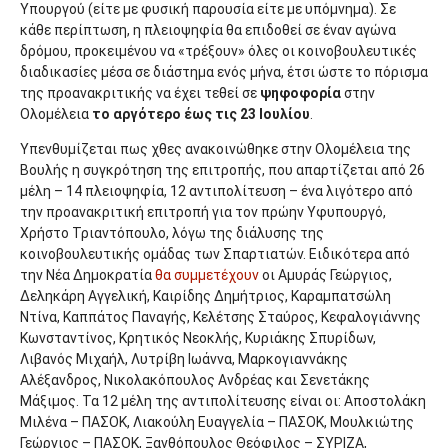
Υπουργού (είτε με φυσική παρουσία είτε με υπόμνημα). Σε
κάθε περίπτωση, η πλειοψηφία θα επιδοθεί σε έναν αγώνα
δρόμου, προκειμένου να «τρέξουν» όλες οι κοινοβουλευτικές
διαδικασίες μέσα σε διάστημα ενός μήνα, έτσι ώστε το πόρισμα
της προανακριτικής να έχει τεθεί σε
ψηφοφορία
στην
Ολομέλεια
το αργότερο έως τις 23 Ιουλίου
.
Υπενθυμίζεται πως χθες ανακοινώθηκε στην Ολομέλεια της
Βουλής η συγκρότηση της επιτροπής, που απαρτίζεται από 26
μέλη – 14 πλειοψηφία, 12 αντιπολίτευση – ένα λιγότερο από
την προανακριτική επιτροπή για τον πρώην Υφυπουργό,
Χρήστο Τριαντόπουλο, λόγω της διάλυσης της
κοινοβουλευτικής ομάδας των Σπαρτιατών. Ειδικότερα από
την Νέα Δημοκρατία
θα συμμετέχουν
οι Αμυράς Γεώργιος,
Δεληκάρη Αγγελική, Καιρίδης Δημήτριος, Καραμπατσώλη
Ντίνα, Καππάτος Παναγής, Κελέτσης Σταύρος, Κεφαλογιάννης
Κωνσταντίνος, Κρητικός Νεοκλής, Κυριάκης Σπυρίδων,
Λιβανός Μιχαήλ, Λυτρίβη Ιωάννα, Μαρκογιαννάκης
Αλέξανδρος, Νικολακόπουλος Ανδρέας και Σενετάκης
Μάξιμος. Τα 12 μέλη της αντιπολίτευσης είναι οι: Αποστολάκη
Μιλένα – ΠΑΣΟΚ, Λιακούλη Ευαγγελία – ΠΑΣΟΚ, Μουλκιώτης
Γεώργιος – ΠΑΣΟΚ, Ξανθόπουλος Θεόφιλος – ΣΥΡΙΖΑ,