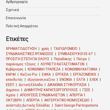
Αρθρογραφία
Σχετικά
Επικοινωνία
Πολιτκή Απορρήτου
Ετικέτες
ΧΡΗΜΑΤΟΔΟΤΗΣΗ
χρέη
ΤΑΧΥΔΡΟΜΕΙΟ
ΣΥΝΔΙΚΑΛΙΣΤΙΚΕΣ ΙΡΓΑΝΩΣΕΙΣ
ΣΥΜΒΑΣΙΟΥΧΟΙ 55-67
ΠΡΟΣΙΤΗ ΣΤΕΓΗ ΓΙΑ ΟΛΟΥΣ
Πηλαδάκης
Πάτρα
παράνομος τζόγος
ΛΟΥΚΕΤΟ ΚΑΤΑΣΤΗΜΑΤΩΝ
Κυβέρνηση
ΚΟΙΝΩΝΙΚΗ ΤΡΑΠΕΖΑ
ΚΟΙΝΩΝΙΚΗ ΚΑΤΟΙΚΙΑ
ΚΑΡΦΙ
Καζίνο Ρίο
ΕΦΚΑ
ΕΡΓΑΣΙΑ
ΕΡΓΑΖΟΜΕΝΟΙ
επενδυτές
εξυγίανση καζίνο
ΕΝΟΙΚΙΑ
ΕΛΤΑ
ΕΛΕΚ
ΕΕΕΠ
Δυτική Ελλάδα
ΔΙΚΑΙΩΜΑ ΣΤΗΝ ΕΡΓΑΣΙΑ
Δημόσιο
ΔΗΜΗΤΡΗΣ ΚΑΡΑΓΕΩΡΓΟΠΟΥΛΟΣ
ΓΣΕΕ
Αχαΐα
ΑΠΟΛΥΣΕΙΣ ΣΥΝΔΙΚΑΛΙΣΤΩΝ
ΑΠΕΡΓΙΑ 1
ΟΚΤΩΒΡΗ
ΑΠΕΡΓΙΑ
ΑΝΤΕΡΓΑΤΙΚΟ ΝΟΜΟΣΧΕΔΙΟ
ανάπτυξη Δυτικής Ελλάδας
Saint George Participations