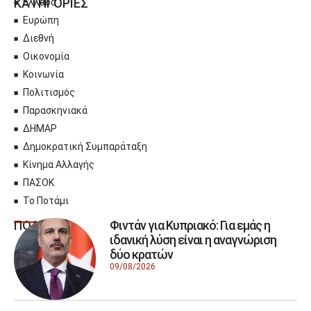
ΚΑΤΗΓΟΡΙΕΣ
Ελλάδα
Ευρώπη
Διεθνή
Οικονομία
Κοινωνία
Πολιτισμός
Παρασκηνιακά
ΔΗΜΑΡ
Δημοκρατική Συμπαράταξη
Κίνημα Αλλαγής
ΠΑΣΟΚ
Το Ποτάμι
Φιντάν για Κυπριακό: Για εμάς η
ΠΟΛΙΤΙΚΗ
ιδανική λύση είναι η αναγνώριση
δύο κρατών
09/08/2026