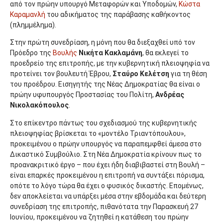
από τον πρώην υπουργό Μεταφορών και Υποδομών,
Κώστα
Καραμανλή
του αδικήματος της παράβασης καθήκοντος
(πλημμέλημα).
Στην πρώτη συνεδρίαση, η μόνη που θα διεξαχθεί υπό τον
Πρόεδρο της
Βουλής
Νικήτα Κακλαμάνη
, θα εκλεγεί το
προεδρείο της επιτροπής, με την κυβερνητική πλειοψηφία να
προτείνει τον βουλευτή Έβρου,
Σταύρο Κελέτση
για τη θέση
του προέδρου. Εισηγητής της Νέας Δημοκρατίας θα είναι ο
πρώην υφυπουργός Προστασίας του Πολίτη,
Ανδρέας
Νικολακόπουλος
.
Στο επίκεντρο πάντως του σχεδιασμού της κυβερνητικής
πλειοψηφίας βρίσκεται το «μοντέλο Τριαντόπουλου»,
προκειμένου ο πρώην υπουργός να παραπεμφθεί άμεσα στο
Δικαστικό Συμβούλιο. Στη Νέα Δημοκρατία κρίνουν πως το
προανακριτικό έργο – που έχει ήδη διαβιβαστεί στη Βουλή –
είναι επαρκές προκειμένου η επιτροπή να συντάξει πόρισμα,
οπότε το λόγο τώρα θα έχει ο φυσικός δικαστής. Επομένως,
δεν αποκλείεται να υπάρξει μέσα στην εβδομάδα και δεύτερη
συνεδρίαση της επιτροπής, πιθανότατα την Παρασκευή 27
Ιουνίου, προκειμένου να ζητηθεί η κατάθεση του πρώην