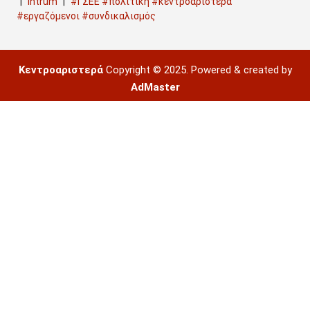
Intrum
#ΓΣΕΕ #πολιτική #κεντροαριστερά
#εργαζόμενοι #συνδικαλισμός
Κεντροαριστερά
Copyright © 2025. Powered & created by
AdMaster