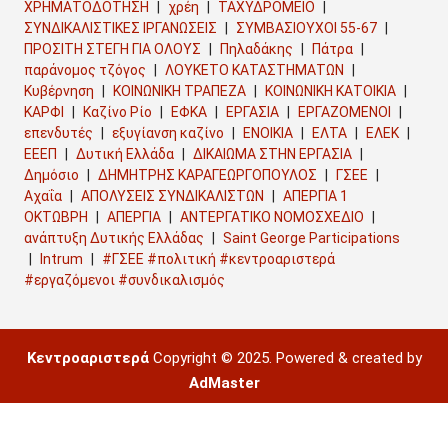
ΧΡΗΜΑΤΟΔΟΤΗΣΗ
χρέη
ΤΑΧΥΔΡΟΜΕΙΟ
ΣΥΝΔΙΚΑΛΙΣΤΙΚΕΣ ΙΡΓΑΝΩΣΕΙΣ
ΣΥΜΒΑΣΙΟΥΧΟΙ 55-67
ΠΡΟΣΙΤΗ ΣΤΕΓΗ ΓΙΑ ΟΛΟΥΣ
Πηλαδάκης
Πάτρα
παράνομος τζόγος
ΛΟΥΚΕΤΟ ΚΑΤΑΣΤΗΜΑΤΩΝ
Κυβέρνηση
ΚΟΙΝΩΝΙΚΗ ΤΡΑΠΕΖΑ
ΚΟΙΝΩΝΙΚΗ ΚΑΤΟΙΚΙΑ
ΚΑΡΦΙ
Καζίνο Ρίο
ΕΦΚΑ
ΕΡΓΑΣΙΑ
ΕΡΓΑΖΟΜΕΝΟΙ
επενδυτές
εξυγίανση καζίνο
ΕΝΟΙΚΙΑ
ΕΛΤΑ
ΕΛΕΚ
ΕΕΕΠ
Δυτική Ελλάδα
ΔΙΚΑΙΩΜΑ ΣΤΗΝ ΕΡΓΑΣΙΑ
Δημόσιο
ΔΗΜΗΤΡΗΣ ΚΑΡΑΓΕΩΡΓΟΠΟΥΛΟΣ
ΓΣΕΕ
Αχαΐα
ΑΠΟΛΥΣΕΙΣ ΣΥΝΔΙΚΑΛΙΣΤΩΝ
ΑΠΕΡΓΙΑ 1
ΟΚΤΩΒΡΗ
ΑΠΕΡΓΙΑ
ΑΝΤΕΡΓΑΤΙΚΟ ΝΟΜΟΣΧΕΔΙΟ
ανάπτυξη Δυτικής Ελλάδας
Saint George Participations
Intrum
#ΓΣΕΕ #πολιτική #κεντροαριστερά
#εργαζόμενοι #συνδικαλισμός
Κεντροαριστερά
Copyright © 2025. Powered & created by
AdMaster