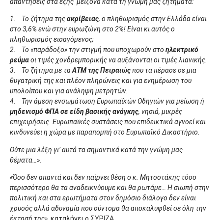
απαντήσεις στα εξής μείζονα κατά τη γνώμη μας ζητήματα:
1. Το ζήτημα της
ακρίβειας
, ο πληθωρισμός στην Ελλάδα είναι
στο 3,6% ενώ στην ευρωζώνη στο 2%! Είναι κι αυτός ο
πληθωρισμός εισαγόμενος;
2. Το «παράδοξο» την στιγμή που υποχωρούν στο
ηλεκτρικό
ρεύμα
οι τιμές χονδρεμπορικής να αυξάνονται οι τιμές λιανικής.
3. Το ζήτημα με τα
ΑΤΜ της Πειραιώς
που τα πέρασε σε μια
θυγατρική της και πλέον πληρώνεις και για ενημέρωση του
υπολοίπου και για ανάληψη μετρητών.
4. Την άμεση ενσωμάτωση Ευρωπαϊκών Οδηγιών για μείωση ή
μηδενισμό ΦΠΑ σε είδη βασικής ανάγκης
, νησιά, μικρές
επιχειρήσεις. Ευρωπαϊκές συστάσεις που επιδεικτικά αγνοεί και
κινδυνεύει η χώρα με παραπομπή στο Ευρωπαϊκό Δικαστήριο.
Ούτε μια λέξη γι’ αυτά τα σημαντικά κατά την γνώμη μας
θέματα…».
«Όσο δεν απαντά και δεν παίρνει θέση ο κ. Μητσοτάκης τόσο
περισσότερο θα τα αναδεικνύουμε και θα ρωτάμε… Η σιωπή στην
πολιτική και στα ερωτήματα στον δημόσιο διάλογο δεν είναι
χρυσός αλλά αδυναμία που σύντομα θα αποκαλυφθεί σε όλη την
έκτασή της»
, καταλήγει ο ΣΥΡΙΖΑ.