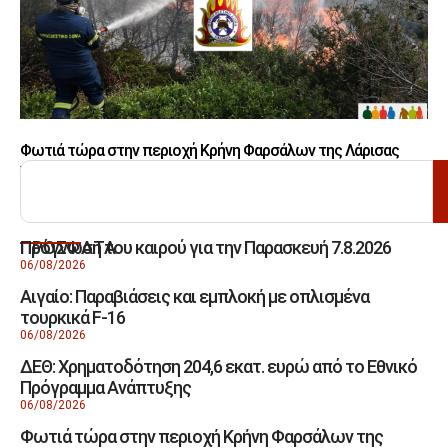
Φωτιά τώρα στην περιοχή Κρήνη Φαρσάλων της Λάρισας
ΑΝΑΖΗΤΗΣΗ
Πρόγνωση του καιρού για την Παρασκευή 7.8.2026
ΠΡΟΣΦΑΤΑ
06/08/2026
Αιγαίο: Παραβιάσεις και εμπλοκή με οπλισμένα
τουρκικά F-16
06/08/2026
ΔΕΘ: Χρηματοδότηση 204,6 εκατ. ευρώ από το Εθνικό
Πρόγραμμα Ανάπτυξης
06/08/2026
Φωτιά τώρα στην περιοχή Κρήνη Φαρσάλων της