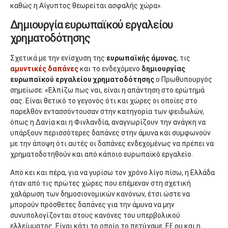
καθώς η Αίγυπτος θεωρείται ασφαλής χώρα».
Δημιουργία ευρωπαϊκού εργαλείου
χρηματοδότησης
Σχετικά με την ενίσχυση της
ευρωπαϊκής άμυνας
, τις
αμυντικές δαπάνες
και το ενδεχόμενο
δημιουργίας
ευρωπαϊκού εργαλείου χρηματοδότησης
ο Πρωθυπουργός
σημείωσε: «Ελπίζω πως ναι, είναι η απάντηση στο ερώτημά
σας. Είναι θετικό το γεγονός ότι και χώρες οι οποίες στο
παρελθόν εντασσόντουσαν στην κατηγορία των φειδωλών,
όπως η Δανία και η Φινλανδία, αναγνωρίζουν την ανάγκη να
υπάρξουν περισσότερες δαπάνες στην άμυνα και συμφωνούν
με την άποψη ότι αυτές οι δαπάνες ενδεχομένως να πρέπει να
χρηματοδοτηθούν και από κάποιο ευρωπαϊκό εργαλείο.
Από κει και πέρα, για να γυρίσω τον χρόνο λίγο πίσω, η Ελλάδα
ήταν από τις πρώτες χώρες που επέμεναν στη σχετική
χαλάρωση των δημοσιονομικών κανόνων, έτσι ώστε να
μπορούν πρόσθετες δαπάνες για την άμυνα να μην
συνυπολογίζονται στους κανόνες του υπερβολικού
ελλείμματος. Είναι κάτι το οποίο το πετύχαμε. Εξ ου και η