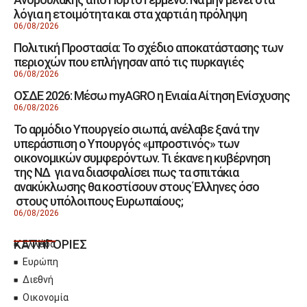
λόγια η ετοιμότητα και στα χαρτιά η πρόληψη
06/08/2026
Πολιτική Προστασία: Το σχέδιο αποκατάστασης των
περιοχών που επλήγησαν από τις πυρκαγιές
06/08/2026
ΟΣΔΕ 2026: Μέσω myAGRO η Ενιαία Αίτηση Ενίσχυσης
06/08/2026
Το αρμόδιο Υπουργείο σιωπά, ανέλαβε ξανά την
υπεράσπιση ο Υπουργός «μπροστινός» των
οικονομικών συμφερόντων. Τι έκανε η κυβέρνηση
της ΝΔ για να διασφαλίσει πως τα σπιτάκια
ανακύκλωσης θα κοστίσουν στους Έλληνες όσο
στους υπόλοιπους Ευρωπαίους;
06/08/2026
ΚΑΤΗΓΟΡΙΕΣ
Ελλάδα
Ευρώπη
Διεθνή
Οικονομία