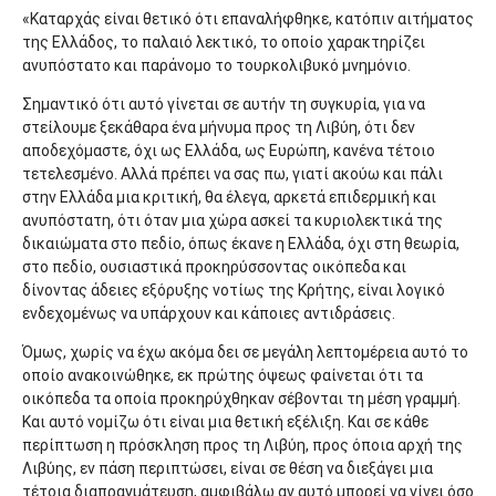
«Καταρχάς είναι θετικό ότι επαναλήφθηκε, κατόπιν αιτήματος
της Ελλάδος, το παλαιό λεκτικό, το οποίο χαρακτηρίζει
ανυπόστατο και παράνομο το τουρκολιβυκό μνημόνιο.
Σημαντικό ότι αυτό γίνεται σε αυτήν τη συγκυρία, για να
στείλουμε ξεκάθαρα ένα μήνυμα προς τη Λιβύη, ότι δεν
αποδεχόμαστε, όχι ως Ελλάδα, ως Ευρώπη, κανένα τέτοιο
τετελεσμένο. Αλλά πρέπει να σας πω, γιατί ακούω και πάλι
στην Ελλάδα μια κριτική, θα έλεγα, αρκετά επιδερμική και
ανυπόστατη, ότι όταν μια χώρα ασκεί τα κυριολεκτικά της
δικαιώματα στο πεδίο, όπως έκανε η Ελλάδα, όχι στη θεωρία,
στο πεδίο, ουσιαστικά προκηρύσσοντας οικόπεδα και
δίνοντας άδειες εξόρυξης νοτίως της Κρήτης, είναι λογικό
ενδεχομένως να υπάρχουν και κάποιες αντιδράσεις.
Όμως, χωρίς να έχω ακόμα δει σε μεγάλη λεπτομέρεια αυτό το
οποίο ανακοινώθηκε, εκ πρώτης όψεως φαίνεται ότι τα
οικόπεδα τα οποία προκηρύχθηκαν σέβονται τη μέση γραμμή.
Και αυτό νομίζω ότι είναι μια θετική εξέλιξη. Και σε κάθε
περίπτωση η πρόσκληση προς τη Λιβύη, προς όποια αρχή της
Λιβύης, εν πάση περιπτώσει, είναι σε θέση να διεξάγει μια
τέτοια διαπραγμάτευση, αμφιβάλω αν αυτό μπορεί να γίνει όσο