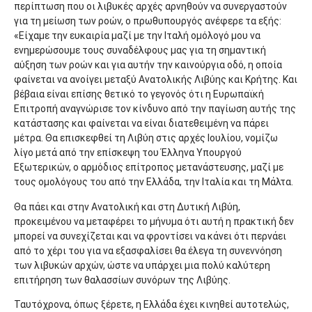
περίπτωση που οι λιβυκές αρχές αρνηθούν να συνεργαστούν
για τη μείωση των ροών, ο πρωθυπουργός ανέφερε τα εξής:
«Είχαμε την ευκαιρία μαζί με την Ιταλή ομόλογό μου να
ενημερώσουμε τους συναδέλφους μας για τη σημαντική
αύξηση των ροών και για αυτήν την καινούργια οδό, η οποία
φαίνεται να ανοίγει μεταξύ Ανατολικής Λιβύης και Κρήτης. Και
βέβαια είναι επίσης θετικό το γεγονός ότι η Ευρωπαϊκή
Επιτροπή αναγνώρισε τον κίνδυνο από την παγίωση αυτής της
κατάστασης και φαίνεται να είναι διατεθειμένη να πάρει
μέτρα. Θα επισκεφθεί τη Λιβύη στις αρχές Ιουλίου, νομίζω
λίγο μετά από την επίσκεψη του Έλληνα Υπουργού
Εξωτερικών, ο αρμόδιος επίτροπος μετανάστευσης, μαζί με
τους ομολόγους του από την Ελλάδα, την Ιταλία και τη Μάλτα.
Θα πάει και στην Ανατολική και στη Δυτική Λιβύη,
προκειμένου να μεταφέρει το μήνυμα ότι αυτή η πρακτική δεν
μπορεί να συνεχίζεται και να φροντίσει να κάνει ότι περνάει
από το χέρι του για να εξασφαλίσει θα έλεγα τη συνεννόηση
των λιβυκών αρχών, ώστε να υπάρχει μια πολύ καλύτερη
επιτήρηση των θαλασσίων συνόρων της Λιβύης.
Ταυτόχρονα, όπως ξέρετε, η Ελλάδα έχει κινηθεί αυτοτελώς,