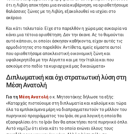
ότι η Λιβύη αποκτήσει μια ενιαία κυβέρνηση, να οριοθετήσουμε
θαλάσσιες ζώνες με τη Λιβύη, εξακολουθεί να ισχύει στο
ακέραιο.
Και κάτι τελευταίο. Είχε στο παρελθόν η χώρα μας ευκαιρία να
κάνει μια τέτοια οριοθέτηση. Δεν την έκανε. Ας το θυμούνται
αυτό κάποιοι, οι οποίοι άσκησαν καθήκοντα, είχαν αυτές τις
αρμοδιότητες στο παρελθόν. Αντίθετα, εμείς είμαστε αυτοί
που οριοθετήσαμε αποκλειστική οικονομική ζώνη και
υφαλοκρηπίδα με την Αίγυπτο και με την Ιταλία και που
ασκούμε στο πεδίο τα κυριαρχικά μας δικαιώματα»
Διπλωματική και όχι στρατιωτική λύση στη
Μέση Ανατολή
Για τη
Μέση Ανατολή
ο κ. Μητσοτάκης δήλωσε τα εξής:
«Καταρχάς πιστεύουμε στη διπλωματία και καλούμε και τώρα
όλα τα εμπλεκόμενα μέρη να διαπραγματευτούν το μέλλον του
πυρηνικού προγράμματος του Ιράν, σε μια λογική η οποία θα
εξασφαλίσει ότι το Ιράν δεν θα αποκτήσει ποτέ πυρηνικό όπλο.
Αυτό νομίζω ότι είναι κάτι το οποίο ενώνει όλους τους