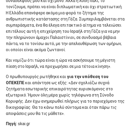
συναδέλφους μου και όχι μόνο. Αλλά η λύση πάλι, το
τονίζουμε, πρέπει να είναι διπλωματική και όχι στρατιωτική.
Η Ελλάδα επανέφερε ακόμα μια φορά το ζήτημα της
ανθρωπιστικής κατάστασης στη Γάζα. Συμπεριλαμβάνεται στα
συμπεράσματα, ένα θα έλεγα επιτακτικό αίτημα να τελειώσει
επιτέλους αυτή η επιχείρηση του Ισραήλ στη Γάζα για να μην
την πληρώνουν άμαχοι Παλαιστίνιοι, σε συνδυασμό βέβαια
πάντα, να το τονίσω αυτό, με την απελευθέρωση των ομήρων,
οι οποίοι είναι ακόμα ζωντανοί.
Και νομίζω ότι τώρα είναι η ώρα να ασκήσουμε τη μέγιστη
πίεση στο Ισραήλ, να προχωρήσει σε μια τέτοια κίνηση».
Ο πρωθυπουργός ρωτήθηκε και
για την υπόθεση του
ΟΠΕΚΕΠΕ
και απάντησε ως εξής: «Δεν σχολιάζω συχνά
ζητήματα εσωτερικής επικαιρότητας ευρισκόμενος στο
εξωτερικό. Ήμουν όλη μέρα χωρίς τηλέφωνα στη Σύνοδο
Κορυφής. Δεν έχω ενημερωθεί πλήρως για το περιεχόμενο της
δικογραφίας. Θα το κάνω πολύ σύντομα και όταν πάρω τις
αποφάσεις μου θα τις μάθετε».
Πηγή:
skai.gr