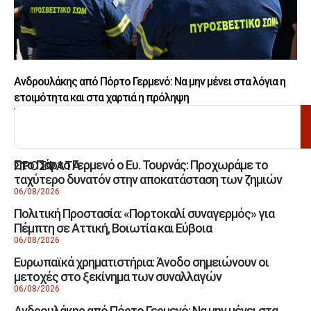
Ανδρουλάκης από Πόρτο Γερμενό: Να μην μένει στα λόγια η
ετοιμότητα και στα χαρτιά η πρόληψη
ΑΝΑΖΗΤΗΣΗ
Στο Πόρτο Γερμενό ο Ευ. Τουρνάς: Προχωράμε το
ΠΡΟΣΦΑΤΑ
ταχύτερο δυνατόν στην αποκατάσταση των ζημιών
06/08/2026
Πολιτική Προστασία: «Πορτοκαλί συναγερμός» για
Πέμπτη σε Αττική, Βοιωτία και Εύβοια
06/08/2026
Ευρωπαϊκά χρηματιστήρια: Άνοδο σημειώνουν οι
μετοχές στο ξεκίνημα των συναλλαγών
06/08/2026
Ανδρουλάκης από Πόρτο Γερμενό: Να μην μένει στα