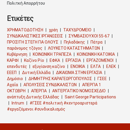
Πολιτκή Απορρήτου
Ετικέτες
ΧΡΗΜΑΤΟΔΟΤΗΣΗ
χρέη
ΤΑΧΥΔΡΟΜΕΙΟ
ΣΥΝΔΙΚΑΛΙΣΤΙΚΕΣ ΙΡΓΑΝΩΣΕΙΣ
ΣΥΜΒΑΣΙΟΥΧΟΙ 55-67
ΠΡΟΣΙΤΗ ΣΤΕΓΗ ΓΙΑ ΟΛΟΥΣ
Πηλαδάκης
Πάτρα
παράνομος τζόγος
ΛΟΥΚΕΤΟ ΚΑΤΑΣΤΗΜΑΤΩΝ
Κυβέρνηση
ΚΟΙΝΩΝΙΚΗ ΤΡΑΠΕΖΑ
ΚΟΙΝΩΝΙΚΗ ΚΑΤΟΙΚΙΑ
ΚΑΡΦΙ
Καζίνο Ρίο
ΕΦΚΑ
ΕΡΓΑΣΙΑ
ΕΡΓΑΖΟΜΕΝΟΙ
επενδυτές
εξυγίανση καζίνο
ΕΝΟΙΚΙΑ
ΕΛΤΑ
ΕΛΕΚ
ΕΕΕΠ
Δυτική Ελλάδα
ΔΙΚΑΙΩΜΑ ΣΤΗΝ ΕΡΓΑΣΙΑ
Δημόσιο
ΔΗΜΗΤΡΗΣ ΚΑΡΑΓΕΩΡΓΟΠΟΥΛΟΣ
ΓΣΕΕ
Αχαΐα
ΑΠΟΛΥΣΕΙΣ ΣΥΝΔΙΚΑΛΙΣΤΩΝ
ΑΠΕΡΓΙΑ 1
ΟΚΤΩΒΡΗ
ΑΠΕΡΓΙΑ
ΑΝΤΕΡΓΑΤΙΚΟ ΝΟΜΟΣΧΕΔΙΟ
ανάπτυξη Δυτικής Ελλάδας
Saint George Participations
Intrum
#ΓΣΕΕ #πολιτική #κεντροαριστερά
#εργαζόμενοι #συνδικαλισμός