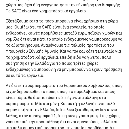
χώρα μας έχει ήδη ενεργοποιήσει την εθνική ρήτρα διαφυγής.
Το SAFE είναι ένα χρηματοδοτικό εργαλείο.
Εξετάζουμε κατά το πόσο μπορεί να είναι χρήσιμο στη χώρα
μας. Θυμίζω ότι το SAFE είναι ένα εργαλείο, το οποίο
ενθαρρύνει κοινές προμήθειες μεταξύ ευρωπαϊκών χωρών και
νομίζω ότι είναι κάτι το οποίο ενδεχομένως να μπορέσουμε να
το αξιοποιήσουμε. Αναμένουμε τις τελικές προτάσεις του
Υπουργείου Εθνικής Άμυνάς. Και να πω και κάτι τελευταίο για
τα χρηματοδοτικά εργαλεία, επειδή είδα να γίνεται πολύ
συζήτηση στην Ελλάδα για το ποιες τρίτες χώρες
ενδεχομένως να μπορούν ή να μην μπορούν να έχουν πρόσβαση
σε αυτά τα εργαλεία.
Αν δείτε τα συμπεράσματα του Ευρωπαϊκού Συμβουλίου, όπως
είχαν δημοσιευθεί το πρωί, όπως τα παραλάβαμε και όπως
είναι τώρα, θα διαπιστώσετε ότι έγινε μία αλλαγή στα
συμπεράσματα. Μία και μόνη. Και αυτή η αλλαγή είναι πολύ
σημαντική για την Ελλάδα, διότι λέει ξεκάθαρα, αν δεν κάνω
λάθος, στον παράγραφο 21, ότι η συνεργασία με τρίτες χώρες
νοείται υπό την προϋπόθεση ότι είναι ομονοούσες, αλλά και
μια πολύ σημαντική παράμετρο, την οποία προσθέσαμε, ότι