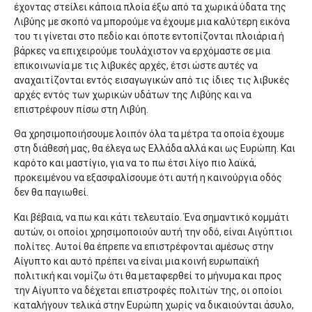
έχοντας στείλει κάποια πλοία έξω από τα χωρικά ύδατα της
Λιβύης με σκοπό να μπορούμε να έχουμε μια καλύτερη εικόνα
του τι γίνεται στο πεδίο και όποτε εντοπίζονται πλοιάρια ή
βάρκες να επιχειρούμε τουλάχιστον να ερχόμαστε σε μια
επικοινωνία με τις λιβυκές αρχές, έτσι ώστε αυτές να
αναχαιτίζονται εντός εισαγωγικών από τις ίδιες τις λιβυκές
αρχές εντός των χωρικών υδάτων της Λιβύης και να
επιστρέφουν πίσω στη Λιβύη.
Θα χρησιμοποιήσουμε λοιπόν όλα τα μέτρα τα οποία έχουμε
στη διάθεσή μας, θα έλεγα ως Ελλάδα αλλά και ως Ευρώπη. Και
καρότο και μαστίγιο, για να το πω έτσι λίγο πιο λαϊκά,
προκειμένου να εξασφαλίσουμε ότι αυτή η καινούργια οδός
δεν θα παγιωθεί.
Και βέβαια, να πω και κάτι τελευταίο. Ένα σημαντικό κομμάτι
αυτών, οι οποίοι χρησιμοποιούν αυτή την οδό, είναι Αιγύπτιοι
πολίτες. Αυτοί θα έπρεπε να επιστρέφονται αμέσως στην
Αίγυπτο και αυτό πρέπει να είναι μια κοινή ευρωπαϊκή
πολιτική και νομίζω ότι θα μεταφερθεί το μήνυμα και προς
την Αίγυπτο να δέχεται επιστροφές πολιτών της, οι οποίοι
καταλήγουν τελικά στην Ευρώπη χωρίς να δικαιούνται άσυλο,