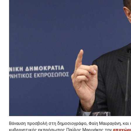
Βάναυση προσβολή στη δημοσιογράφο, Φαίη Μαυραγάνη, και 
κυβερνητικός εκπρόσωπος Παύλος Μαρινάκης την
αποχώρ