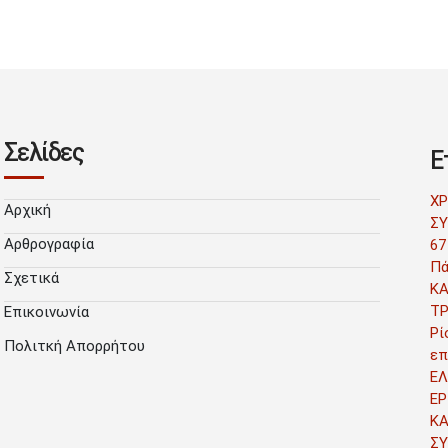
Σελίδες
Ε
Χ
Αρχική
ΣΥ
Αρθρογραφία
67
Πά
Σχετικά
Κ
Τ
Επικοινωνία
Ρί
Πολιτκή Απορρήτου
επ
ΕΛ
ΕΡ
Κ
Σ