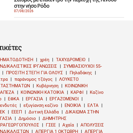
στην νήσο Ρόδο
07/08/2026
τικέτες
ΡΗΜΑΤΟΔΟΤΗΣΗ
χρέη
ΤΑΧΥΔΡΟΜΕΙΟ
ΝΔΙΚΑΛΙΣΤΙΚΕΣ ΙΡΓΑΝΩΣΕΙΣ
ΣΥΜΒΑΣΙΟΥΧΟΙ 55-
ΠΡΟΣΙΤΗ ΣΤΕΓΗ ΓΙΑ ΟΛΟΥΣ
Πηλαδάκης
τρα
παράνομος τζόγος
ΛΟΥΚΕΤΟ
ΑΤΑΣΤΗΜΑΤΩΝ
Κυβέρνηση
ΚΟΙΝΩΝΙΚΗ
ΡΑΠΕΖΑ
ΚΟΙΝΩΝΙΚΗ ΚΑΤΟΙΚΙΑ
ΚΑΡΦΙ
Καζίνο
ο
ΕΦΚΑ
ΕΡΓΑΣΙΑ
ΕΡΓΑΖΟΜΕΝΟΙ
ενδυτές
εξυγίανση καζίνο
ΕΝΟΙΚΙΑ
ΕΛΤΑ
ΕΚ
ΕΕΕΠ
Δυτική Ελλάδα
ΔΙΚΑΙΩΜΑ ΣΤΗΝ
ΓΑΣΙΑ
Δημόσιο
ΔΗΜΗΤΡΗΣ
ΑΡΑΓΕΩΡΓΟΠΟΥΛΟΣ
ΓΣΕΕ
Αχαΐα
ΑΠΟΛΥΣΕΙΣ
ΥΝΔΙΚΑΛΙΣΤΩΝ
ΑΠΕΡΓΙΑ 1 ΟΚΤΩΒΡΗ
ΑΠΕΡΓΙΑ