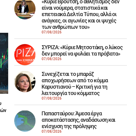
«Κύριε Βρούτση, ο αθλητισμός δεν
είναι νούμερα, στατιστικά και
επετειακά Δελτία Τύπου, αλλά οι
ανάγκες, οι αγωνίες και οι ψυχές
των ανθρώπων του»
07/08/2026
ΣΥΡΙΖΑ: «Κύριε Μητσοτάκη, ο λύκος
δεν μπορεί να φυλάει τα πρόβατα»
07/08/2026
Συνεχίζεται το μπαράζ
αποχωρήσεων από το κόμμα
Καρυστιανού – Κριτική για τη
λειτουργία του κόμματος
07/08/2026
υ
ιών
Παπασταύρου: Άμεσα έργα
αποκατάστασης, αναδάσωση και
ενίσχυση της πρόληψης
07/08/2026