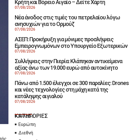
Κρήτη και Βόρειο Αιγαίο – Δείτε Χάρτη
07/08/2026
Νέα άνοδος στις τιμές του πετρελαίου λόγω
ανησυχιών για το Ορμούζ
07/08/2026
ΑΣΕΠ: Προκήρυξη για μόνιμες προσλήψεις
Εμπειρογνωμόνων στο Υπουργείο Εξωτερικών
07/08/2026
Συλλήψεις στην Πιερία: Κλάπηκαν αντικείμενα
αξίας άνω των 19.000 ευρώ από αυτοκίνητο
07/08/2026
Πάνω από 1.500 έλεγχοι σε 300 παραλίες: Drones
και νέες τεχνολογίες στη μάχη κατά της
κατάληψης αιγιαλού
07/08/2026
ΚΑΤΗΓΟΡΙΕΣ
Ελλάδα
Ευρώπη
Διεθνή
πής