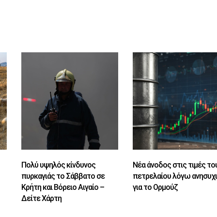
.
Πολύ υψηλός κίνδυνος
Νέα άνοδος στις τιμές το
πυρκαγιάς το Σάββατο σε
πετρελαίου λόγω ανησυχ
Κρήτη και Βόρειο Αιγαίο –
για το Ορμούζ
Δείτε Χάρτη