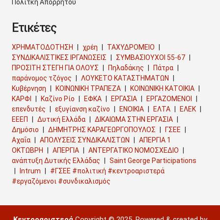
Πολιτκή Απορρήτου
Ετικέτες
ΧΡΗΜΑΤΟΔΟΤΗΣΗ
χρέη
ΤΑΧΥΔΡΟΜΕΙΟ
ΣΥΝΔΙΚΑΛΙΣΤΙΚΕΣ ΙΡΓΑΝΩΣΕΙΣ
ΣΥΜΒΑΣΙΟΥΧΟΙ 55-67
ΠΡΟΣΙΤΗ ΣΤΕΓΗ ΓΙΑ ΟΛΟΥΣ
Πηλαδάκης
Πάτρα
παράνομος τζόγος
ΛΟΥΚΕΤΟ ΚΑΤΑΣΤΗΜΑΤΩΝ
Κυβέρνηση
ΚΟΙΝΩΝΙΚΗ ΤΡΑΠΕΖΑ
ΚΟΙΝΩΝΙΚΗ ΚΑΤΟΙΚΙΑ
ΚΑΡΦΙ
Καζίνο Ρίο
ΕΦΚΑ
ΕΡΓΑΣΙΑ
ΕΡΓΑΖΟΜΕΝΟΙ
επενδυτές
εξυγίανση καζίνο
ΕΝΟΙΚΙΑ
ΕΛΤΑ
ΕΛΕΚ
ΕΕΕΠ
Δυτική Ελλάδα
ΔΙΚΑΙΩΜΑ ΣΤΗΝ ΕΡΓΑΣΙΑ
Δημόσιο
ΔΗΜΗΤΡΗΣ ΚΑΡΑΓΕΩΡΓΟΠΟΥΛΟΣ
ΓΣΕΕ
Αχαΐα
ΑΠΟΛΥΣΕΙΣ ΣΥΝΔΙΚΑΛΙΣΤΩΝ
ΑΠΕΡΓΙΑ 1
ΟΚΤΩΒΡΗ
ΑΠΕΡΓΙΑ
ΑΝΤΕΡΓΑΤΙΚΟ ΝΟΜΟΣΧΕΔΙΟ
ανάπτυξη Δυτικής Ελλάδας
Saint George Participations
Intrum
#ΓΣΕΕ #πολιτική #κεντροαριστερά
#εργαζόμενοι #συνδικαλισμός
Κεντροαριστερά
Copyright © 2025. Powered & created by