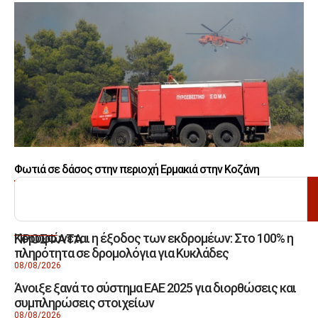
Φωτιά σε δάσος στην περιοχή Ερμακιά στην Κοζάνη
ΑΝΑΖΗΤΗΣΗ
Κορυφώνεται η έξοδος των εκδρομέων: Στο 100% η
ΠΡΟΣΦΑΤΑ
πληρότητα σε δρομολόγια για Κυκλάδες
08/08/2026
Άνοιξε ξανά το σύστημα ΕΑΕ 2025 για διορθώσεις και
συμπληρώσεις στοιχείων
08/08/2026