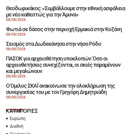
Θεοδωρικάκος: «Συμβάλλουμε στην εθνική ασφάλεια
με νέο καθεστώς για την Άμυνα»
08/08/2026
Φωτιά σε δάσος στην περιοχή Ερμακιά στην Κοζάνη
08/08/2026
Σεισμός στα Δωδεκάνησα στην νήσο Ρόδο
08/08/2026
ΠΑΣΟΚ για αρχειοθέτηση υποκλοπών: Όσο οι
αρχειοθετήσεις συνεχίζονται, οι σκιές παραμένουν
και μεγαλώνουν
08/08/2026
Ο Όμιλος ΣΚΑΪ ανακοίνωσε την ολοκλήρωση της
συνεργασίας του με τον Γρηγόρη Δημητριάδη
08/08/2026
ΚΑΤΗΓΟΡΙΕΣ
Ελλάδα
Ευρώπη
Διεθνή
Οικονομία