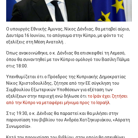
Ο υπουργός Εθνικής Άμυνας, Νίκος Δένδιας, θα μεταβεί αύριο,
Δευτέρα 16 Ιουνίου, το απόγευμα στην Κύπρο, με φόντο τις
εξελίξεις στη Μέση Ανατολή. .
Όπως ανακοινώθηκε, ο κ. Δένδιας θα επισκεφθεί τη Λεμεσό,
όπου θα συναντηθεί με τον Κύπριο ομόλογό του Βασίλη Πάλμα
στις 18:00.
Υπενθυμίζεται ότι ο Πρόεδρος της Κυπριακής Δημοκρατίας
Νίκος Χριστοδουλίδης, ζήτησε από την ΕΕ σύγκληση του
Συμβουλίου Εξωτερικών Υποθέσεων για εξέταση των
εξελίξεων στην περιοχή ενώ δήλωσε ότι
το Ιράν έχει ζητήσει
από την Κύπρο να μεταφέρει μήνυμα προς το Ισραήλ
.
Στις 19:30, ο κ. Δένδιας θα παραστεί και θα μιλήσει στην
παρουσίαση του βιβλίου του Ανδρέα Χατζηκυριάκου, «Αόρατη
Συνωμοσία».
Κατά την παρουσίαση του βιβλίου, στην οποία θα απευθύνει