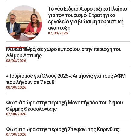
Το νέο Ειδικό Χωροταξικό Πλαίσιο
για τον τουρισμό: Στρατηγικό
εργαλείο για βιώσιμη τουριστική
ανάπτυξη
07/08/2026
Φωτιά τώρα, σε χώρο εμπορίου, στην περιοχή του
ΚΟΙΝΩΝΙΑ
Αλίμου Αττικής
08/08/2026
«Τουρισμός για Όλους 2026»: Αιτήσεις για τους ΑΦΜ
που λήγουν σε 7 και 8
08/08/2026
Φωτιά τώρα στην περιοχή Μονοπήγαδο του δήμου
Θέρμης Θεσσαλονίκης
07/08/2026
Φωτιά τώρα στην περιοχή Στεφάνι της Κορινθίας
07/08/2026