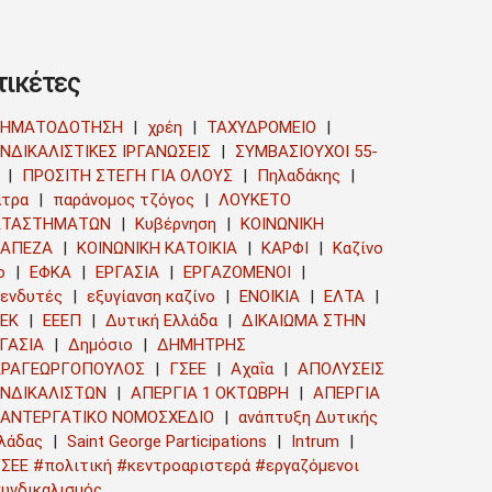
τικέτες
ΡΗΜΑΤΟΔΟΤΗΣΗ
χρέη
ΤΑΧΥΔΡΟΜΕΙΟ
ΝΔΙΚΑΛΙΣΤΙΚΕΣ ΙΡΓΑΝΩΣΕΙΣ
ΣΥΜΒΑΣΙΟΥΧΟΙ 55-
ΠΡΟΣΙΤΗ ΣΤΕΓΗ ΓΙΑ ΟΛΟΥΣ
Πηλαδάκης
τρα
παράνομος τζόγος
ΛΟΥΚΕΤΟ
ΑΤΑΣΤΗΜΑΤΩΝ
Κυβέρνηση
ΚΟΙΝΩΝΙΚΗ
ΡΑΠΕΖΑ
ΚΟΙΝΩΝΙΚΗ ΚΑΤΟΙΚΙΑ
ΚΑΡΦΙ
Καζίνο
ο
ΕΦΚΑ
ΕΡΓΑΣΙΑ
ΕΡΓΑΖΟΜΕΝΟΙ
ενδυτές
εξυγίανση καζίνο
ΕΝΟΙΚΙΑ
ΕΛΤΑ
ΕΚ
ΕΕΕΠ
Δυτική Ελλάδα
ΔΙΚΑΙΩΜΑ ΣΤΗΝ
ΓΑΣΙΑ
Δημόσιο
ΔΗΜΗΤΡΗΣ
ΑΡΑΓΕΩΡΓΟΠΟΥΛΟΣ
ΓΣΕΕ
Αχαΐα
ΑΠΟΛΥΣΕΙΣ
ΥΝΔΙΚΑΛΙΣΤΩΝ
ΑΠΕΡΓΙΑ 1 ΟΚΤΩΒΡΗ
ΑΠΕΡΓΙΑ
ΑΝΤΕΡΓΑΤΙΚΟ ΝΟΜΟΣΧΕΔΙΟ
ανάπτυξη Δυτικής
λάδας
Saint George Participations
Intrum
ΣΕΕ #πολιτική #κεντροαριστερά #εργαζόμενοι
υνδικαλισμός