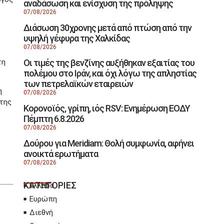
αναδάσωση και ενίσχυση της πρόληψης
07/08/2026
Διάσωση 30χρονης μετά από πτώση από την
υψηλή γέφυρα της Χαλκίδας
07/08/2026
τη
Οι τιμές της βενζίνης αυξήθηκαν εξαιτίας του
πολέμου στο Ιράν, και όχι λόγω της απληστίας
των πετρελαϊκών εταιρειών
η
07/08/2026
 της
Κορονοϊός, γρίπη, ιός RSV: Ενημέρωση ΕΟΔΥ
Πέμπτη 6.8.2026
07/08/2026
Δούρου για Meridiam: Θολή συμφωνία, αφήνει
ανοικτά ερωτήματα
07/08/2026
ΚΑΤΗΓΟΡΙΕΣ
Ελλάδα
Ευρώπη
Διεθνή