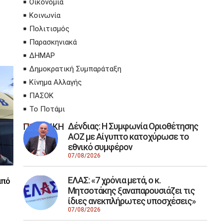
Οικονομία
Κοινωνία
Πολιτισμός
Παρασκηνιακά
ΔΗΜΑΡ
Δημοκρατική Συμπαράταξη
Κίνημα Αλλαγής
ΠΑΣΟΚ
Το Ποτάμι
Δένδιας: Η Συμφωνία Οριοθέτησης
ΠΟΛΙΤΙΚΗ
ΑΟΖ με Αίγυπτο κατοχύρωσε το
εθνικό συμφέρον
07/08/2026
ΕΛΑΣ: «7 χρόνια μετά, ο κ.
από
Μητσοτάκης ξαναπαρουσιάζει τις
ίδιες ανεκπλήρωτες υποσχέσεις»
07/08/2026