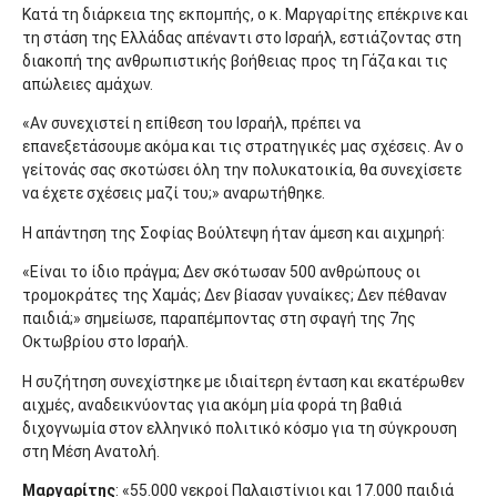
Κατά τη διάρκεια της εκπομπής, ο κ. Μαργαρίτης επέκρινε και
τη στάση της Ελλάδας απέναντι στο Ισραήλ, εστιάζοντας στη
διακοπή της ανθρωπιστικής βοήθειας προς τη Γάζα και τις
απώλειες αμάχων.
«Αν συνεχιστεί η επίθεση του Ισραήλ, πρέπει να
επανεξετάσουμε ακόμα και τις στρατηγικές μας σχέσεις. Αν ο
γείτονάς σας σκοτώσει όλη την πολυκατοικία, θα συνεχίσετε
να έχετε σχέσεις μαζί του;» αναρωτήθηκε.
Η απάντηση της Σοφίας Βούλτεψη ήταν άμεση και αιχμηρή:
«Είναι το ίδιο πράγμα; Δεν σκότωσαν 500 ανθρώπους οι
τρομοκράτες της Χαμάς; Δεν βίασαν γυναίκες; Δεν πέθαναν
παιδιά;» σημείωσε, παραπέμποντας στη σφαγή της 7ης
Οκτωβρίου στο Ισραήλ.
Η συζήτηση συνεχίστηκε με ιδιαίτερη ένταση και εκατέρωθεν
αιχμές, αναδεικνύοντας για ακόμη μία φορά τη βαθιά
διχογνωμία στον ελληνικό πολιτικό κόσμο για τη σύγκρουση
στη Μέση Ανατολή.
Μαργαρίτης
: «55.000 νεκροί Παλαιστίνιοι και 17.000 παιδιά