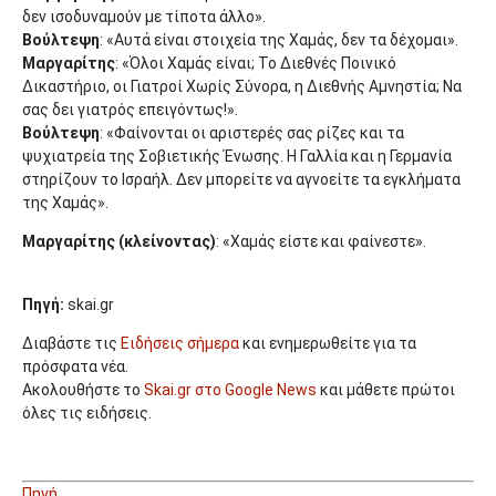
δεν ισοδυναμούν με τίποτα άλλο».
Βούλτεψη
: «Αυτά είναι στοιχεία της Χαμάς, δεν τα δέχομαι».
Μαργαρίτης
: «Όλοι Χαμάς είναι; Το Διεθνές Ποινικό
Δικαστήριο, οι Γιατροί Χωρίς Σύνορα, η Διεθνής Αμνηστία; Να
σας δει γιατρός επειγόντως!».
Βούλτεψη
: «Φαίνονται οι αριστερές σας ρίζες και τα
ψυχιατρεία της Σοβιετικής Ένωσης. Η Γαλλία και η Γερμανία
στηρίζουν το Ισραήλ. Δεν μπορείτε να αγνοείτε τα εγκλήματα
της Χαμάς».
Μαργαρίτης (κλείνοντας)
: «Χαμάς είστε και φαίνεστε».
Πηγή:
skai.gr
Διαβάστε τις
Ειδήσεις σήμερα
και ενημερωθείτε για τα
πρόσφατα νέα.
Ακολουθήστε το
Skai.gr στο Google News
και μάθετε πρώτοι
όλες τις ειδήσεις.
Πηγή