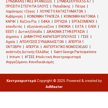
ΣΥΝΔΙΚΑΛΙΣΤΙΚΕΣ ΙΡΓΑΝΩΣΕΙΣ
ΣΥΜΒΑΣΙΟΥΧΟΙ 55-67
ΠΡΟΣΙΤΗ ΣΤΕΓΗ ΓΙΑ ΟΛΟΥΣ
Πηλαδάκης
Πάτρα
παράνομος τζόγος
ΛΟΥΚΕΤΟ ΚΑΤΑΣΤΗΜΑΤΩΝ
Κυβέρνηση
ΚΟΙΝΩΝΙΚΗ ΤΡΑΠΕΖΑ
ΚΟΙΝΩΝΙΚΗ ΚΑΤΟΙΚΙΑ
ΚΑΡΦΙ
Καζίνο Ρίο
ΕΦΚΑ
ΕΡΓΑΣΙΑ
ΕΡΓΑΖΟΜΕΝΟΙ
επενδυτές
εξυγίανση καζίνο
ΕΝΟΙΚΙΑ
ΕΛΤΑ
ΕΛΕΚ
ΕΕΕΠ
Δυτική Ελλάδα
ΔΙΚΑΙΩΜΑ ΣΤΗΝ ΕΡΓΑΣΙΑ
Δημόσιο
ΔΗΜΗΤΡΗΣ ΚΑΡΑΓΕΩΡΓΟΠΟΥΛΟΣ
ΓΣΕΕ
Αχαΐα
ΑΠΟΛΥΣΕΙΣ ΣΥΝΔΙΚΑΛΙΣΤΩΝ
ΑΠΕΡΓΙΑ 1
ΟΚΤΩΒΡΗ
ΑΠΕΡΓΙΑ
ΑΝΤΕΡΓΑΤΙΚΟ ΝΟΜΟΣΧΕΔΙΟ
ανάπτυξη Δυτικής Ελλάδας
Saint George Participations
Intrum
#ΓΣΕΕ #πολιτική #κεντροαριστερά
#εργαζόμενοι #συνδικαλισμός
Κεντροαριστερά
Copyright © 2025. Powered & created by
AdMaster