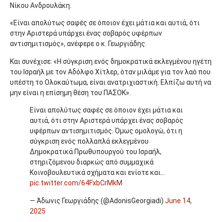
Νίκου Ανδρουλάκη.
«Είναι απολύτως σαφές σε όποιον έχει μάτια και αυτιά, ότι
στην Αριστερά υπάρχει ένας σοβαρός υφέρπων
αντισημιτισμός», ανέφερε ο κ. Γεωργιάδης.
Και συνέχισε: «Η σύγκριση ενός δημοκρατικά εκλεγμένου ηγέτη
του Ισραήλ με τον Αδόλφο Χίτλερ, όταν μιλάμε για τον λαό που
υπέστη το Ολοκαύτωμα, είναι ανατριχιαστική. Ελπίζω αυτή να
μην είναι η επίσημη θέση του ΠΑΣΟΚ».
Είναι απολύτως σαφές σε όποιον έχει μάτια και
αυτιά, ότι στην Αριστερά υπάρχει ένας σοβαρός
υφέρπων αντισημιτισμός. Όμως ομολογώ, ότι η
σύγκριση ενός πολλαπλά εκλεγμένου
Δημοκρατικά Πρωθυπουργού του Ισραήλ,
στηριζόμενου διαρκώς από συμμαχικά
Κοινοβουλευτικά σχήματα και ενίοτε και…
pic.twitter.com/64FxbCrMkM
— Άδωνις Γεωργιάδης (@AdonisGeorgiadi)
June 14,
2025