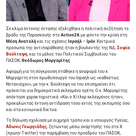
Σε κλίμα έντονης έντασης εξελίχθηκε η πολιτική συζήτηση το
βράδυ της Παρασκευής στο
Action24
, με φόντο την κρίση στη
Μέση Ανατολή
και τις σχέσεις
Ισραήλ
–
Ιράν
. Κεντρικά
πρόσωπα της αντιπαράθεσης ήταν η βουλευτής της ΝΔ,
Σοφία
Βούλτεψη
, και το μέλος του Πολιτικού Συμβουλίου του
ΠΑΣΟΚ,
Θεόδωρος Μαργαρίτης
.
Αφορμή για τη σύγκρουση στάθηκε η αναφορά του κ.
Μαργαρίτη στον πρωθυπουργό του Ισραήλ ως «καθεστώς
Νετανιάχου», με την κ. Βούλτεψη να του επισημαίνει ότι
πρόκειται για δημοκρατικά εκλεγμένο ηγέτη. Ο κ. Μαργαρίτης
απάντησε χαρακτηριστικά: «Και ο Χίτλερ εκλεγμένος ήταν»,
προκαλώντας έντονη αντίδραση τόσο εντός της εκπομπής όσο
και στα κοινωνικά δίκτυα.
Τη δήλωση σχολίασε με αιχμηρό τρόπο και ο υπουργός Υγείας,
Άδωνις Γεωργιάδης
, ζητώντας μέσω ανάρτησής του στο X
(πρώην Twitter) την παρέμβαση του προέδρου του ΠΑΣΟΚ,