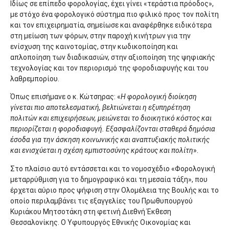
Ιδίως σε επίπεδο φορολογίας, έχει γίνει «τεράστια πρόοδος»,
με στόχο ένα φορολογικό σύστημα πιο φιλικό προς τον πολίτη
και τον επιχειρηματία, σημείωσε και αναφέρθηκε ειδικότερα
στη μείωση των φόρων, στην παροχή κινήτρων για την
ενίσχυση της καινοτομίας, στην κωδικοποίηση και
απλοποίηση των διαδικασιών, στην αξιοποίηση της ψηφιακής
τεχνολογίας και τον περιορισμό της φοροδιαφυγής και του
λαθρεμπορίου.
Όπως επισήμανε ο κ. Κώτσηρας: «
Η φορολογική διοίκηση
γίνεται πιο αποτελεσματική, βελτιώνεται η εξυπηρέτηση
πολιτών και επιχειρήσεων, μειώνεται το διοικητικό κόστος και
περιορίζεται η φοροδιαφυγή. Εξασφαλίζονται σταθερά δημόσια
έσοδα για την άσκηση κοινωνικής και αναπτυξιακής πολιτικής
και ενισχύεται η σχέση εμπιστοσύνης κράτους και πολίτη
».
Στο πλαίσιο αυτό εντάσσεται και το νομοσχέδιο «Φορολογική
μεταρρύθμιση για το δημογραφικό και τη μεσαία τάξη», που
έρχεται αύριο προς ψήφιση στην Ολομέλεια της Βουλής και το
οποίο περιλαμβάνει τις εξαγγελίες του Πρωθυπουργού
Κυριάκου Μητσοτάκη στη φετινή Διεθνή Έκθεση
Θεσσαλονίκης. Ο Υφυπουργός Εθνικής Οικονομίας και