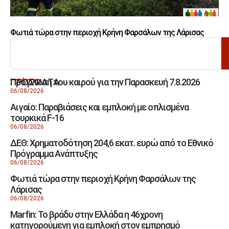
Φωτιά τώρα στην περιοχή Κρήνη Φαρσάλων της Λάρισας
ΑΝΑΖΗΤΗΣΗ
Πρόγνωση του καιρού για την Παρασκευή 7.8.2026
ΠΡΟΣΦΑΤΑ
06/08/2026
Αιγαίο: Παραβιάσεις και εμπλοκή με οπλισμένα
τουρκικά F-16
06/08/2026
ΔΕΘ: Χρηματοδότηση 204,6 εκατ. ευρώ από το Εθνικό
Πρόγραμμα Ανάπτυξης
06/08/2026
Φωτιά τώρα στην περιοχή Κρήνη Φαρσάλων της
Λάρισας
06/08/2026
Marfin: Το βράδυ στην Ελλάδα η 46χρονη
κατηγορούμενη για εμπλοκή στον εμπρησμό