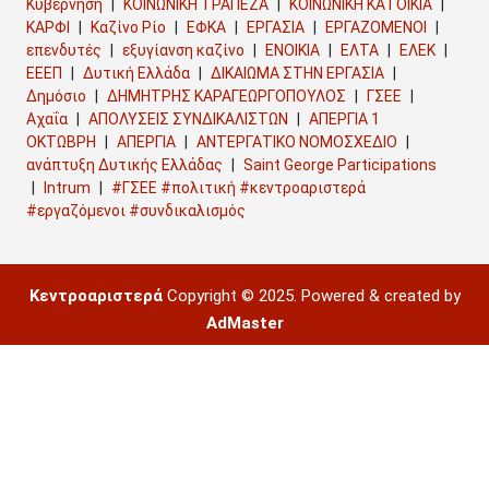
Κυβέρνηση
ΚΟΙΝΩΝΙΚΗ ΤΡΑΠΕΖΑ
ΚΟΙΝΩΝΙΚΗ ΚΑΤΟΙΚΙΑ
ΚΑΡΦΙ
Καζίνο Ρίο
ΕΦΚΑ
ΕΡΓΑΣΙΑ
ΕΡΓΑΖΟΜΕΝΟΙ
επενδυτές
εξυγίανση καζίνο
ΕΝΟΙΚΙΑ
ΕΛΤΑ
ΕΛΕΚ
ΕΕΕΠ
Δυτική Ελλάδα
ΔΙΚΑΙΩΜΑ ΣΤΗΝ ΕΡΓΑΣΙΑ
Δημόσιο
ΔΗΜΗΤΡΗΣ ΚΑΡΑΓΕΩΡΓΟΠΟΥΛΟΣ
ΓΣΕΕ
Αχαΐα
ΑΠΟΛΥΣΕΙΣ ΣΥΝΔΙΚΑΛΙΣΤΩΝ
ΑΠΕΡΓΙΑ 1
ΟΚΤΩΒΡΗ
ΑΠΕΡΓΙΑ
ΑΝΤΕΡΓΑΤΙΚΟ ΝΟΜΟΣΧΕΔΙΟ
ανάπτυξη Δυτικής Ελλάδας
Saint George Participations
Intrum
#ΓΣΕΕ #πολιτική #κεντροαριστερά
#εργαζόμενοι #συνδικαλισμός
Κεντροαριστερά
Copyright © 2025. Powered & created by
AdMaster