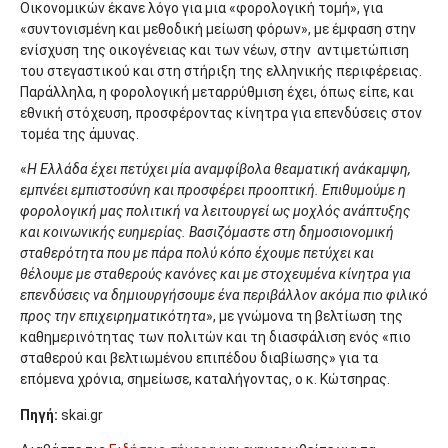
Οικονομικών έκανε λόγο για μια «φορολογική τομή», για
«συντονισμένη και μεθοδική μείωση φόρων», με έμφαση στην
ενίσχυση της οικογένειας και των νέων, στην αντιμετώπιση
του στεγαστικού και στη στήριξη της ελληνικής περιφέρειας.
Παράλληλα, η φορολογική μεταρρύθμιση έχει, όπως είπε, και
εθνική στόχευση, προσφέροντας κίνητρα για επενδύσεις στον
τομέα της άμυνας.
«
Η Ελλάδα έχει πετύχει μία αναμφίβολα θεαματική ανάκαμψη,
εμπνέει εμπιστοσύνη και προσφέρει προοπτική. Επιθυμούμε η
φορολογική μας πολιτική να λειτουργεί ως μοχλός ανάπτυξης
και κοινωνικής ευημερίας. Βασιζόμαστε στη δημοσιονομική
σταθερότητα που με πάρα πολύ κόπο έχουμε πετύχει και
θέλουμε με σταθερούς κανόνες και με στοχευμένα κίνητρα για
επενδύσεις να δημιουργήσουμε ένα περιβάλλον ακόμα πιο φιλικό
προς την επιχειρηματικότητα
», με γνώμονα τη βελτίωση της
καθημερινότητας των πολιτών και τη διασφάλιση ενός «πιο
σταθερού και βελτιωμένου επιπέδου διαβίωσης» για τα
επόμενα χρόνια, σημείωσε, καταλήγοντας, ο κ. Κώτσηρας.
Πηγή:
skai.gr