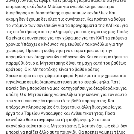
Συνεχίζοντας ανέφερε: «Δεν μιλάμε για μία παρατυπία για ένα
επιμέρους σκάνδαλο. Μιλάμε για ένα ολόκληρο σύστημα
διαφθοράς και διασπάθισης ευρωπαϊκών κονδυλίων. Και
ακόμη δεν έχουμε δει όλες τις συνέπειες. Και πρέπει να δούμε
το ντόμινο των συνεπειών για τα προγράμματα της ΚΑΠ και για
τις επιδοτήσεις και τις πληρωμές για τους αγρότες μας. Ποιές
θα είναι οι συνέπειες για την χώρα μας για την ΚΑΠ τα επόμενα
χρόνια; Υπάρχει ο κίνδυνος να μειωθούν τα κονδύλια για την
χώρα μας. Πρέπει η κυβέρνηση να σταματήσει αυτή την
καραμέλα των διαχρονικών παθογενειών. Και να σταματήσει το
παραμύθι ότι ο κ. Μητσοτάκης δίνει τη μάχη κατά του βαθέως
κράτους. Ο κ. Μητσοτάκης είναι το βαθύ κράτος.
Χρεωκοπήσατε την χώρα μία φορά. Εμείς μετά την χρεωκοπία
πηγαίναμε σε μία διαπραγμάτευση με το κεφάλι ψηλά. Γιατί
κανείς δεν μπορούσε να μας κατηγορήσει για διαφθορά και για
απάτη. Ο κ. Μητσοτάκης να αναλάβει την ευθύνη για τον εαυτό
του γιατί εκείνος έστησε αυτό το βαθύ παρακράτος. Και
υπάρχουν πληροφορίες ότι έρχεται κι άλλη δικογραφία για
έργα του Ταμείου Ανάκαμψης και Ανθεκτικότητας. Πόσα
σκάνδαλα θα καταγράψει αυτή η κυβέρνηση; Στα πόσα
σκάνδαλα καίγεται ο κ. Μητσοτάκης; Ε, λοιπόν όχι, ως εδώ, δεν
μπορεί να παίζει άλλο αυτό παιχνίδι. Θα πρέπει να μπει τέλος