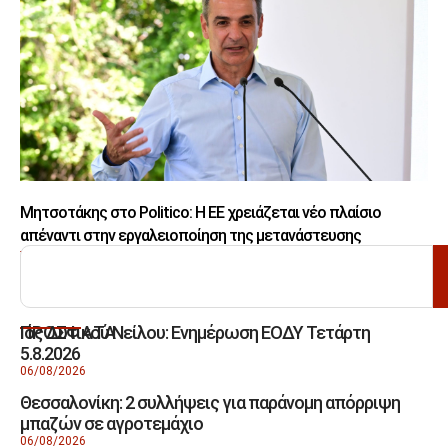
Μητσοτάκης στο Politico: Η ΕΕ χρειάζεται νέο πλαίσιο
απέναντι στην εργαλειοποίηση της μετανάστευσης
ΑΝΑΖΗΤΗΣΗ
Ιός Δυτικού Νείλου: Ενημέρωση ΕΟΔΥ Τετάρτη
ΠΡΟΣΦΑΤΑ
5.8.2026
06/08/2026
Θεσσαλονίκη: 2 συλλήψεις για παράνομη απόρριψη
μπαζών σε αγροτεμάχιο
06/08/2026