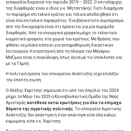
εισαγγελία διερευνά την περίοδο 2019 – 2022. Ο επιτελάρχης
της διαφθοράς είναι ο ίδιος ο κ. Μητσοτάκης. Γιατί διαφήμισε
το περίφημο επιτελικό κράτος και τελικά αποδείχθηκε ότι
είναι ένα επιτελικό παρακράτος. Ένα βασικότατο συμπέρασμα
από την δικογραφία είναι ότι πρόκειται για μία πυραμίδα
διαφθοράς. Από τα υπουργικά γραφεία μέχρι το τελευταίο
κομματικό γραφείο, στα χωριά του κράτους. Με θράσος που
φθάνει να μιλάνε κάποιοι για εκπαραθύρωση δικαστικών
λειτουργών. Η στρατηγική από τη πλευρά του Μεγάρου
Μαξίμου είναι η συγκάλυψη, όπως έγινε με τις υποκλοπές και
με τα Τέμπη.
Η πολιτική ηγεσία του υπουργείου Ανάπτυξης είχε επιλέξει
την ύποπτη σιωπή.
Ο Αλέξης Χαρίτσης σημείωσε ότι από τον Απρίλιο του 2024
μέχρι το Μάιο του 2025 η Κοινοβουλευτική Ομάδα της Νέας
Αριστεράς
κατέθεσε οκτώ ερωτήσεις για όλα τα επίμαχα
θέματα της αγροτικής πολιτικής.
Το υπουργείο Αγροτικής
Ανάπτυξης δεν απάντησε ή όταν απάντησε είπε όλα καλώς
καμωμένα, είπε ο κ. Χαρίτσης.