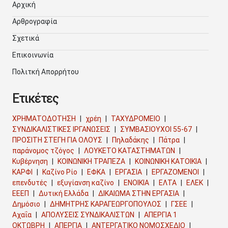
Αρχική
Αρθρογραφία
Σχετικά
Επικοινωνία
Πολιτκή Απορρήτου
Ετικέτες
ΧΡΗΜΑΤΟΔΟΤΗΣΗ
χρέη
ΤΑΧΥΔΡΟΜΕΙΟ
ΣΥΝΔΙΚΑΛΙΣΤΙΚΕΣ ΙΡΓΑΝΩΣΕΙΣ
ΣΥΜΒΑΣΙΟΥΧΟΙ 55-67
ΠΡΟΣΙΤΗ ΣΤΕΓΗ ΓΙΑ ΟΛΟΥΣ
Πηλαδάκης
Πάτρα
παράνομος τζόγος
ΛΟΥΚΕΤΟ ΚΑΤΑΣΤΗΜΑΤΩΝ
Κυβέρνηση
ΚΟΙΝΩΝΙΚΗ ΤΡΑΠΕΖΑ
ΚΟΙΝΩΝΙΚΗ ΚΑΤΟΙΚΙΑ
ΚΑΡΦΙ
Καζίνο Ρίο
ΕΦΚΑ
ΕΡΓΑΣΙΑ
ΕΡΓΑΖΟΜΕΝΟΙ
επενδυτές
εξυγίανση καζίνο
ΕΝΟΙΚΙΑ
ΕΛΤΑ
ΕΛΕΚ
ΕΕΕΠ
Δυτική Ελλάδα
ΔΙΚΑΙΩΜΑ ΣΤΗΝ ΕΡΓΑΣΙΑ
Δημόσιο
ΔΗΜΗΤΡΗΣ ΚΑΡΑΓΕΩΡΓΟΠΟΥΛΟΣ
ΓΣΕΕ
Αχαΐα
ΑΠΟΛΥΣΕΙΣ ΣΥΝΔΙΚΑΛΙΣΤΩΝ
ΑΠΕΡΓΙΑ 1
ΟΚΤΩΒΡΗ
ΑΠΕΡΓΙΑ
ΑΝΤΕΡΓΑΤΙΚΟ ΝΟΜΟΣΧΕΔΙΟ