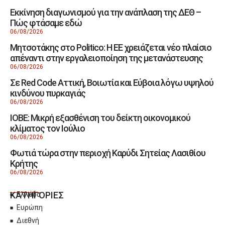
Εκκίνηση διαγωνισμού για την ανάπλαση της ΔΕΘ –
Πώς φτάσαμε εδώ
06/08/2026
Μητσοτάκης στο Politico: Η ΕΕ χρειάζεται νέο πλαίσιο
απέναντι στην εργαλειοποίηση της μετανάστευσης
06/08/2026
Σε Red Code Αττική, Βοιωτία και Εύβοια λόγω υψηλού
κινδύνου πυρκαγιάς
06/08/2026
ΙΟΒΕ: Μικρή εξασθένιση του δείκτη οικονομικού
κλίματος τον Ιούλιο
06/08/2026
Φωτιά τώρα στην περιοχή Καρύδι Σητείας Λασιθίου
Κρήτης
06/08/2026
ΚΑΤΗΓΟΡΙΕΣ
Ελλάδα
Ευρώπη
Διεθνή