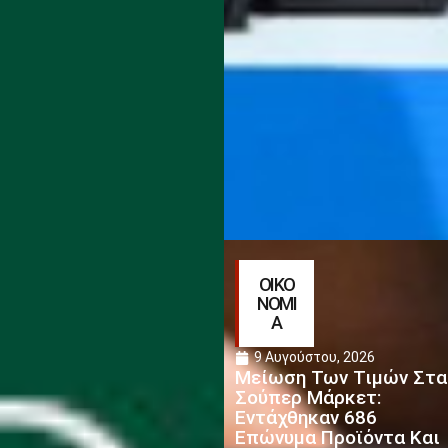
ΟΙΚΟ
ΝΟΜΙ
Α
9 Αυγούστου, 2026
Μείωση Των Τιμών Στα
Σούπερ Μάρκετ:
Εντάχθηκαν 686
Επώνυμα Προϊόντα Και