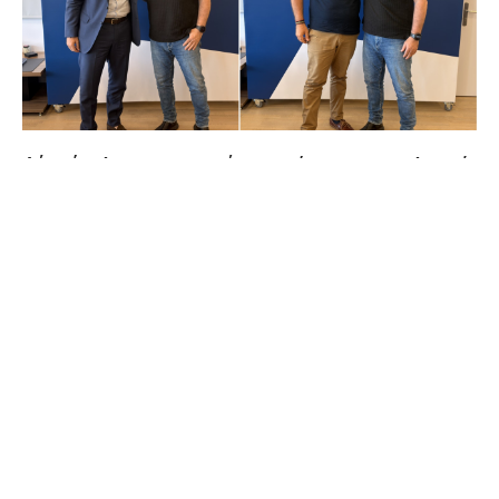
Δύο νέοι Αντιπεριφερειάρχες ορίστηκαν στην Αττική
από τον Νίκο Χαρδαλιά
09/08/2026
Στον ορισμό δύο νέων Θεματικών Αντιπεριφερειαρχών
προχώρησε ο Περιφερειάρχης Αττικής Νίκος Χαρδαλιάς, στον
απόηχο των προβλέψεων της Νέας Χάρτας Αυτοδιοίκησης