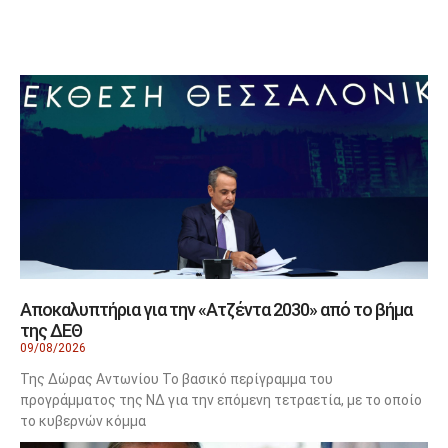
ΠΟΛΙΤΙΚΗ
Αποκαλυπτήρια για την «Ατζέντα 2030» από το βήμα
της ΔΕΘ
09/08/2026
Της Δώρας Αντωνίου Το βασικό περίγραμμα του
προγράμματος της ΝΔ για την επόμενη τετραετία, με το οποίο
το κυβερνών κόμμα