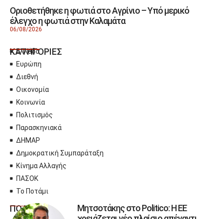
Οριοθετήθηκε η φωτιά στο Αγρίνιο – Υπό μερικό
έλεγχο η φωτιά στην Καλαμάτα
06/08/2026
ΚΑΤΗΓΟΡΙΕΣ
Ελλάδα
Ευρώπη
Διεθνή
Οικονομία
Κοινωνία
Πολιτισμός
Παρασκηνιακά
ΔΗΜΑΡ
Δημοκρατική Συμπαράταξη
Κίνημα Αλλαγής
ΠΑΣΟΚ
Το Ποτάμι
Μητσοτάκης στο Politico: Η ΕΕ
ΠΟΛΙΤΙΚΗ
χρειάζεται νέο πλαίσιο απέναντι