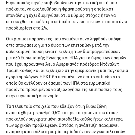
Ευρωπαϊκές πηγές επιβεβαιώνουν την τακτική αυτή που
πρόκειται να ακολουθήσει η Φρανκφούρτη η οποία κατ’
επανάληψη έχει διαμηνύσει ότι ο κύριος στόχος ήταν να
επιτευχθεί το ουδέτερο επίπεδο των επιτοκίων το οποίο έχει
προσδιορίσει στο 2%.
Οι κρίσιμοι παράγοντες που αναμένεται να ληφθούν υπόψη
στις αποφάσεις για το ύψος των επιτοκίων μετά την
καλοκαιρινή παύση είναι η εξέλιξη των διαπραγματεύσεων
μεταξύ Ευρωπαϊκής Ένωσης και ΗΠΑ για το ύψος των δασμών
που έχει προαναγγείλει ο Αμερικανός πρόεδρος Ντόναλντ
Τραμπ καθώς και οι εξελίξεις στην αμερικανική και παγκόσμια
αγορά ομολόγων. Η ΕΚΤ θα περιμένει να δει το επίπεδο στο
οποίο θα ανέλθουν οι δασμοί των ΗΠΑ στα ευρωπαϊκά
προϊόντα προκειμένου να αξιολογήσει τις επιπτώσεις τους
στην ευρωπαϊκή οικονομία.
Τα τελευταία στοιχεία που έδειξαν ότι η Ευρωζώνη
αναπτύχθηκε με ρυθμό 0,6% το πρώτο τρίμηνο του έτους
προκαλούν συγκρατημένη αισιοδοξία καθώς ήταν καλύτερα
των αρχικών προβλέψεων. Ωστόσο, η ανάπτυξη παραμένει
αναιμική και ευάλωτη σε μία περίοδο έντονων γεωπολιτικών