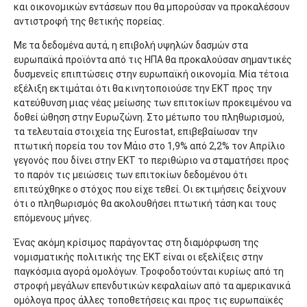
και οικονομικών εντάσεων που θα μπορούσαν να προκαλέσουν
αντιστροφή της θετικής πορείας.
Με τα δεδομένα αυτά, η επιβολή υψηλών δασμών στα
ευρωπαϊκά προϊόντα από τις ΗΠΑ θα προκαλούσαν σημαντικές
δυσμενείς επιπτώσεις στην ευρωπαϊκή οικονομία. Μία τέτοια
εξέλιξη εκτιμάται ότι θα κινητοποιούσε την ΕΚΤ προς την
κατεύθυνση μιας νέας μείωσης των επιτοκίων προκειμένου να
δοθεί ώθηση στην Ευρωζώνη. Στο μέτωπο του πληθωρισμού,
τα τελευταία στοιχεία της Eurostat, επιβεβαίωσαν την
πτωτική πορεία του τον Μάιο στο 1,9% από 2,2% τον Απρίλιο
γεγονός που δίνει στην ΕΚΤ το περιθώριο να σταματήσει προς
το παρόν τις μειώσεις των επιτοκίων δεδομένου ότι
επιτεύχθηκε ο στόχος που είχε τεθεί. Οι εκτιμήσεις δείχνουν
ότι ο πληθωρισμός θα ακολουθήσει πτωτική τάση και τους
επόμενους μήνες.
Ένας ακόμη κρίσιμος παράγοντας στη διαμόρφωση της
νομισματικής πολιτικής της ΕΚΤ είναι οι εξελίξεις στην
παγκόσμια αγορά ομολόγων. Τροφοδοτούνται κυρίως από τη
στροφή μεγάλων επενδυτικών κεφαλαίων από τα αμερικανικά
ομόλογα προς άλλες τοποθετήσεις και προς τις ευρωπαϊκές