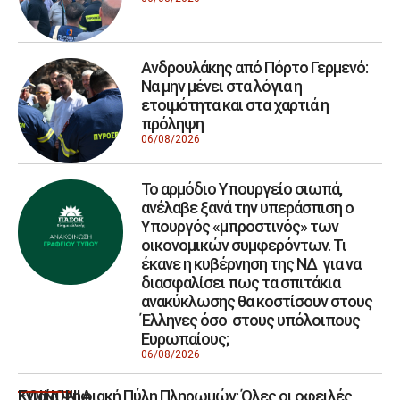
Ανδρουλάκης από Πόρτο Γερμενό:
Να μην μένει στα λόγια η
ετοιμότητα και στα χαρτιά η
πρόληψη
06/08/2026
Το αρμόδιο Υπουργείο σιωπά,
ανέλαβε ξανά την υπεράσπιση ο
Υπουργός «μπροστινός» των
οικονομικών συμφερόντων. Τι
έκανε η κυβέρνηση της ΝΔ για να
διασφαλίσει πως τα σπιτάκια
ανακύκλωσης θα κοστίσουν στους
Έλληνες όσο στους υπόλοιπους
Ευρωπαίους;
06/08/2026
Ενιαία Ψηφιακή Πύλη Πληρωμών: Όλες οι οφειλές
ΚΟΙΝΩΝΙΑ