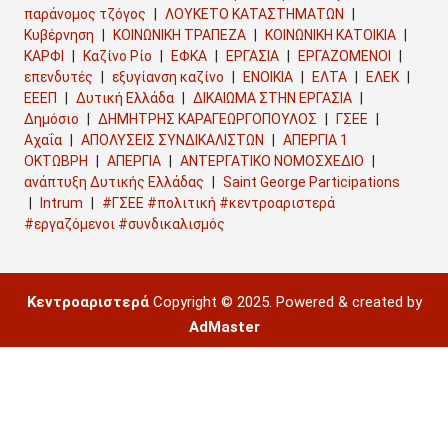
παράνομος τζόγος
ΛΟΥΚΕΤΟ ΚΑΤΑΣΤΗΜΑΤΩΝ
Κυβέρνηση
ΚΟΙΝΩΝΙΚΗ ΤΡΑΠΕΖΑ
ΚΟΙΝΩΝΙΚΗ ΚΑΤΟΙΚΙΑ
ΚΑΡΦΙ
Καζίνο Ρίο
ΕΦΚΑ
ΕΡΓΑΣΙΑ
ΕΡΓΑΖΟΜΕΝΟΙ
επενδυτές
εξυγίανση καζίνο
ΕΝΟΙΚΙΑ
ΕΛΤΑ
ΕΛΕΚ
ΕΕΕΠ
Δυτική Ελλάδα
ΔΙΚΑΙΩΜΑ ΣΤΗΝ ΕΡΓΑΣΙΑ
Δημόσιο
ΔΗΜΗΤΡΗΣ ΚΑΡΑΓΕΩΡΓΟΠΟΥΛΟΣ
ΓΣΕΕ
Αχαΐα
ΑΠΟΛΥΣΕΙΣ ΣΥΝΔΙΚΑΛΙΣΤΩΝ
ΑΠΕΡΓΙΑ 1
ΟΚΤΩΒΡΗ
ΑΠΕΡΓΙΑ
ΑΝΤΕΡΓΑΤΙΚΟ ΝΟΜΟΣΧΕΔΙΟ
ανάπτυξη Δυτικής Ελλάδας
Saint George Participations
Intrum
#ΓΣΕΕ #πολιτική #κεντροαριστερά
#εργαζόμενοι #συνδικαλισμός
Κεντροαριστερά
Copyright © 2025. Powered & created by
AdMaster