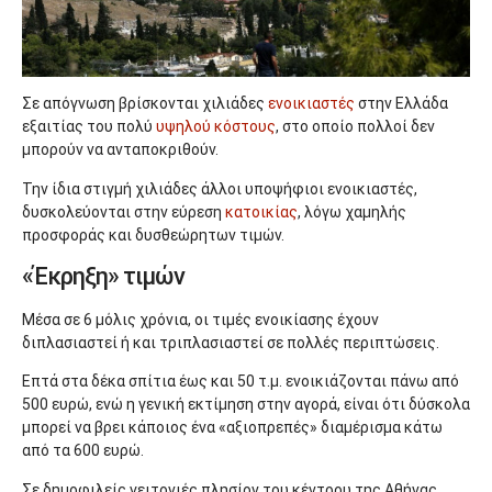
Σε απόγνωση βρίσκονται χιλιάδες
ενοικιαστές
στην Ελλάδα
εξαιτίας του πολύ
υψηλού κόστους
, στο οποίο πολλοί δεν
μπορούν να ανταποκριθούν.
Την ίδια στιγμή χιλιάδες άλλοι υποψήφιοι ενοικιαστές,
δυσκολεύονται στην εύρεση
κατοικίας
, λόγω χαμηλής
προσφοράς και δυσθεώρητων τιμών.
«Έκρηξη» τιμών
Μέσα σε 6 μόλις χρόνια, οι τιμές ενοικίασης έχουν
διπλασιαστεί ή και τριπλασιαστεί σε πολλές περιπτώσεις.
Επτά στα δέκα σπίτια έως και 50 τ.μ. ενοικιάζονται πάνω από
500 ευρώ, ενώ η γενική εκτίμηση στην αγορά, είναι ότι δύσκολα
μπορεί να βρει κάποιος ένα «αξιοπρεπές» διαμέρισμα κάτω
από τα 600 ευρώ.
Σε δημοφιλείς γειτονιές πλησίον του κέντρου της Αθήνας,