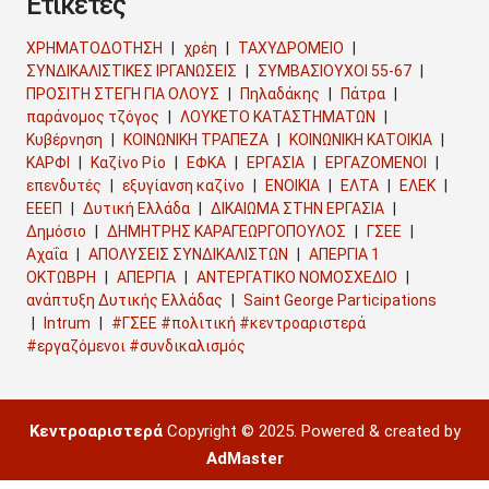
Ετικέτες
ΧΡΗΜΑΤΟΔΟΤΗΣΗ
χρέη
ΤΑΧΥΔΡΟΜΕΙΟ
ΣΥΝΔΙΚΑΛΙΣΤΙΚΕΣ ΙΡΓΑΝΩΣΕΙΣ
ΣΥΜΒΑΣΙΟΥΧΟΙ 55-67
ΠΡΟΣΙΤΗ ΣΤΕΓΗ ΓΙΑ ΟΛΟΥΣ
Πηλαδάκης
Πάτρα
παράνομος τζόγος
ΛΟΥΚΕΤΟ ΚΑΤΑΣΤΗΜΑΤΩΝ
Κυβέρνηση
ΚΟΙΝΩΝΙΚΗ ΤΡΑΠΕΖΑ
ΚΟΙΝΩΝΙΚΗ ΚΑΤΟΙΚΙΑ
ΚΑΡΦΙ
Καζίνο Ρίο
ΕΦΚΑ
ΕΡΓΑΣΙΑ
ΕΡΓΑΖΟΜΕΝΟΙ
επενδυτές
εξυγίανση καζίνο
ΕΝΟΙΚΙΑ
ΕΛΤΑ
ΕΛΕΚ
ΕΕΕΠ
Δυτική Ελλάδα
ΔΙΚΑΙΩΜΑ ΣΤΗΝ ΕΡΓΑΣΙΑ
Δημόσιο
ΔΗΜΗΤΡΗΣ ΚΑΡΑΓΕΩΡΓΟΠΟΥΛΟΣ
ΓΣΕΕ
Αχαΐα
ΑΠΟΛΥΣΕΙΣ ΣΥΝΔΙΚΑΛΙΣΤΩΝ
ΑΠΕΡΓΙΑ 1
ΟΚΤΩΒΡΗ
ΑΠΕΡΓΙΑ
ΑΝΤΕΡΓΑΤΙΚΟ ΝΟΜΟΣΧΕΔΙΟ
ανάπτυξη Δυτικής Ελλάδας
Saint George Participations
Intrum
#ΓΣΕΕ #πολιτική #κεντροαριστερά
#εργαζόμενοι #συνδικαλισμός
Κεντροαριστερά
Copyright © 2025. Powered & created by
AdMaster