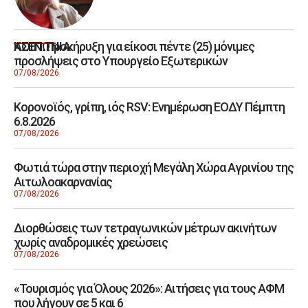
ΑΣΕΠ: Προκήρυξη για είκοσι πέντε (25) μόνιμες
ΚΟΙΝΩΝΙΑ
προσλήψεις στο Υπουργείο Εξωτερικών
07/08/2026
Κορονοϊός, γρίπη, ιός RSV: Ενημέρωση ΕΟΔΥ Πέμπτη
6.8.2026
07/08/2026
Φωτιά τώρα στην περιοχή Μεγάλη Χώρα Αγρινίου της
Αιτωλοακαρνανίας
07/08/2026
Διορθώσεις των τετραγωνικών μέτρων ακινήτων
χωρίς αναδρομικές χρεώσεις
07/08/2026
«Τουρισμός για Όλους 2026»: Αιτήσεις για τους ΑΦΜ
που λήγουν σε 5 και 6