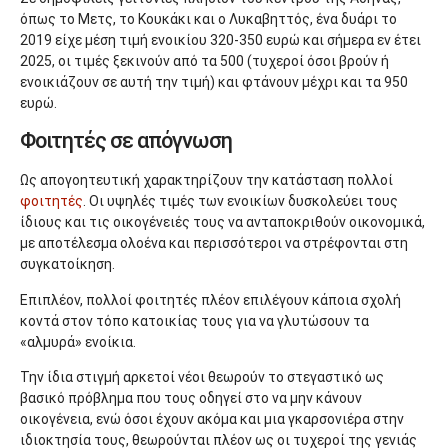
όπως το Μετς, το Κουκάκι και ο Λυκαβηττός, ένα δυάρι το
2019 είχε μέση τιμή ενοικίου 320-350 ευρώ και σήμερα εν έτει
2025, οι τιμές ξεκινούν από τα 500 (τυχεροί όσοι βρούν ή
ενοικιάζουν σε αυτή την τιμή) και φτάνουν μέχρι και τα 950
ευρώ.
Φοιτητές σε απόγνωση
Ως απογοητευτική χαρακτηρίζουν την κατάσταση πολλοί
φοιτητές
. Οι υψηλές τιμές των ενοικίων δυσκολεύει τους
ίδιους και τις οικογένειές τους να ανταποκριθούν οικονομικά,
με αποτέλεσμα ολοένα και περισσότεροι να στρέφονται στη
συγκατοίκηση.
Επιπλέον, πολλοί φοιτητές πλέον επιλέγουν κάποια σχολή
κοντά στον τόπο κατοικίας τους για να γλυτώσουν τα
«αλμυρά» ενοίκια.
Την ίδια στιγμή αρκετοί νέοι θεωρούν το στεγαστικό ως
βασικό πρόβλημα που τους οδηγεί στο να μην κάνουν
οικογένεια, ενώ όσοι έχουν ακόμα και μια γκαρσονιέρα στην
ιδιοκτησία τους, θεωρούνται πλέον ως οι τυχεροί της γενιάς