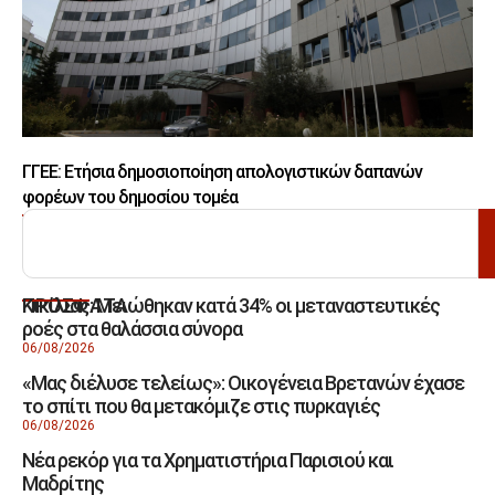
ΓΓΕΕ: Eτήσια δημοσιοποίηση απολογιστικών δαπανών
φορέων του δημοσίου τομέα
ΑΝΑΖΗΤΗΣΗ
Κικίλιας: Μειώθηκαν κατά 34% οι μεταναστευτικές
ΠΡΟΣΦΑΤΑ
ροές στα θαλάσσια σύνορα
06/08/2026
«Μας διέλυσε τελείως»: Οικογένεια Βρετανών έχασε
το σπίτι που θα μετακόμιζε στις πυρκαγιές
06/08/2026
Νέα ρεκόρ για τα Χρηματιστήρια Παρισιού και
Μαδρίτης