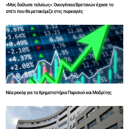
«Μας διέλυσε τελείως»: Οικογένεια Βρετανών έχασε το
σπίτι που θα μετακόμιζε στις πυρκαγιές
Νέα ρεκόρ για τα Χρηματιστήρια Παρισιού και Μαδρίτης