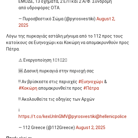
ΕΜΟΔΕ, 13 οχήματα, 2 Ε/Π και 2 Α/Φ. Συνδρομή
από υδροφόρες ΟΤΑ.
— Πυροσβεστικό Σώμα (@pyrosvestiki)
August 2,
2025
Λόγω της πυρκαγιάς εστάλη μήνυμα από το 112 προς τους
κατοίκους σε Ευηνοχώρι και Κοκώρη να απομακρυνθούν προς
Πάτρα.
⚠️ Ενεργοποίηση 1⃣1⃣2⃣
🆘 Δασική πυρκαγιά στην περιοχή σας
‼️ Αν βρίσκεστε στις περιοχές
#Ευηνοχώρι
&
#Κοκώρη
απομακρυνθείτε προς
#Πάτρα
‼️ Ακολουθείτε τις οδηγίες των Αρχών
ℹ️
https://t.co/kexUnlnGMV
@pyrosvestiki
@hellenicpolice
— 112 Greece (@112Greece)
August 2, 2025