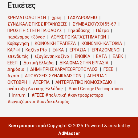
Ετικέτες
ΧΡΗΜΑΤΟΔΟΤΗΣΗ
χρέη
ΤΑΧΥΔΡΟΜΕΙΟ
ΣΥΝΔΙΚΑΛΙΣΤΙΚΕΣ ΙΡΓΑΝΩΣΕΙΣ
ΣΥΜΒΑΣΙΟΥΧΟΙ 55-67
ΠΡΟΣΙΤΗ ΣΤΕΓΗ ΓΙΑ ΟΛΟΥΣ
Πηλαδάκης
Πάτρα
παράνομος τζόγος
ΛΟΥΚΕΤΟ ΚΑΤΑΣΤΗΜΑΤΩΝ
Κυβέρνηση
ΚΟΙΝΩΝΙΚΗ ΤΡΑΠΕΖΑ
ΚΟΙΝΩΝΙΚΗ ΚΑΤΟΙΚΙΑ
ΚΑΡΦΙ
Καζίνο Ρίο
ΕΦΚΑ
ΕΡΓΑΣΙΑ
ΕΡΓΑΖΟΜΕΝΟΙ
επενδυτές
εξυγίανση καζίνο
ΕΝΟΙΚΙΑ
ΕΛΤΑ
ΕΛΕΚ
ΕΕΕΠ
Δυτική Ελλάδα
ΔΙΚΑΙΩΜΑ ΣΤΗΝ ΕΡΓΑΣΙΑ
Δημόσιο
ΔΗΜΗΤΡΗΣ ΚΑΡΑΓΕΩΡΓΟΠΟΥΛΟΣ
ΓΣΕΕ
Αχαΐα
ΑΠΟΛΥΣΕΙΣ ΣΥΝΔΙΚΑΛΙΣΤΩΝ
ΑΠΕΡΓΙΑ 1
ΟΚΤΩΒΡΗ
ΑΠΕΡΓΙΑ
ΑΝΤΕΡΓΑΤΙΚΟ ΝΟΜΟΣΧΕΔΙΟ
ανάπτυξη Δυτικής Ελλάδας
Saint George Participations
Intrum
#ΓΣΕΕ #πολιτική #κεντροαριστερά
#εργαζόμενοι #συνδικαλισμός
Κεντροαριστερά
Copyright © 2025. Powered & created by
AdMaster