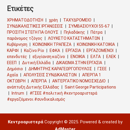
Ετικέτες
ΧΡΗΜΑΤΟΔΟΤΗΣΗ
χρέη
ΤΑΧΥΔΡΟΜΕΙΟ
ΣΥΝΔΙΚΑΛΙΣΤΙΚΕΣ ΙΡΓΑΝΩΣΕΙΣ
ΣΥΜΒΑΣΙΟΥΧΟΙ 55-67
ΠΡΟΣΙΤΗ ΣΤΕΓΗ ΓΙΑ ΟΛΟΥΣ
Πηλαδάκης
Πάτρα
παράνομος τζόγος
ΛΟΥΚΕΤΟ ΚΑΤΑΣΤΗΜΑΤΩΝ
Κυβέρνηση
ΚΟΙΝΩΝΙΚΗ ΤΡΑΠΕΖΑ
ΚΟΙΝΩΝΙΚΗ ΚΑΤΟΙΚΙΑ
ΚΑΡΦΙ
Καζίνο Ρίο
ΕΦΚΑ
ΕΡΓΑΣΙΑ
ΕΡΓΑΖΟΜΕΝΟΙ
επενδυτές
εξυγίανση καζίνο
ΕΝΟΙΚΙΑ
ΕΛΤΑ
ΕΛΕΚ
ΕΕΕΠ
Δυτική Ελλάδα
ΔΙΚΑΙΩΜΑ ΣΤΗΝ ΕΡΓΑΣΙΑ
Δημόσιο
ΔΗΜΗΤΡΗΣ ΚΑΡΑΓΕΩΡΓΟΠΟΥΛΟΣ
ΓΣΕΕ
Αχαΐα
ΑΠΟΛΥΣΕΙΣ ΣΥΝΔΙΚΑΛΙΣΤΩΝ
ΑΠΕΡΓΙΑ 1
ΟΚΤΩΒΡΗ
ΑΠΕΡΓΙΑ
ΑΝΤΕΡΓΑΤΙΚΟ ΝΟΜΟΣΧΕΔΙΟ
ανάπτυξη Δυτικής Ελλάδας
Saint George Participations
Intrum
#ΓΣΕΕ #πολιτική #κεντροαριστερά
#εργαζόμενοι #συνδικαλισμός
Κεντροαριστερά
Copyright © 2025. Powered & created by
AdMaster