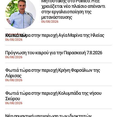
Μητσοτάκης στο Politico: Η ΕΕ
χρειάζεται νέο πλαίσιο απέναντι
στην εργαλειοποίηση της
μετανάστευσης
06/08/2026
Φωτιά τώρα στην περιοχή Αγία Μαρίνα της Ηλείας
ΚΟΙΝΩΝΙΑ
06/08/2026
Πρόγνωση του καιρού για την Παρασκευή 7.8.2026
06/08/2026
Φωτιά τώρα στην περιοχή Κρήνη Φαρσάλων της
Λάρισας
06/08/2026
Φωτιά τώρα στην περιοχή Κολυμπάδα της νήσου
Σκύρου
06/08/2026
Νέα σημαντική υποχρέωση των ιδιοκτητών