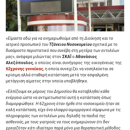
«
Είμαστε εδώ για να ενημερωθούμε από τη Διοίκηση και το
ιατρικό προσωπικό του
Τζάνειου Νοσοκομείου
σχετικά με το
δυσάρεστο περιστατικό που συνέβη στη μητέρα των εντολέων
μας
», ανέφερε μιλώντας στον
ΣΚΑΪ
ο
Αθανάσιος
Αλεξόπουλος
, ο οποίος είναι συνήγορος της οικογένειας της
62χρονης γυναίκας
, η οποία συνεχίζει να νοσηλεύεται σε
κρίσιμη αλλά σταθερή κατάσταση μετά την εσφαλμένη
μετάγγιση αίματος στην οποία υποβλήθηκε.
«
Ελπίζουμε εκ μέρους του Δημοσίου θα καταβληθεί κάθε
ενέργεια ώστε να αντιμετωπιστεί αυτή η κατάσταση όπως
διαμορφώθηκε. Η 62χρονη όταν ήρθε στο νοσοκομείο ήταν σε
καλή κατάσταση, είχε ένα ελαφρύ αιμορραγικό σύμφωνα με τις
πληροφορίες των εντολέων μου, δηλαδή τα παιδιά της
ασθενούς, με τους γιατρούς να τους ενημερώνουν ότι δεν
χρειαζόταν κάτι ιδιαίτερο παρά μόνο μια θεραπευτική μέθοδος.