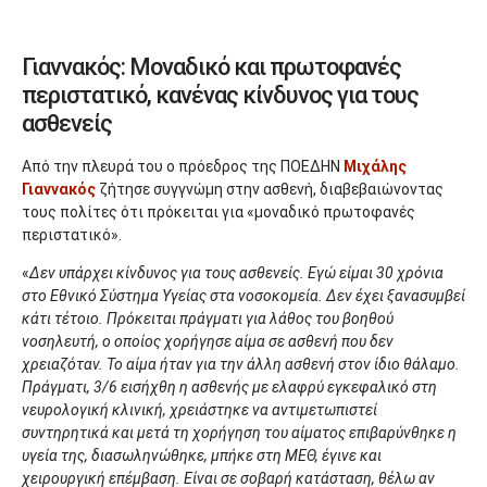
Γιαννακός: Μοναδικό και πρωτοφανές
περιστατικό, κανένας κίνδυνος για τους
ασθενείς
Από την πλευρά του ο πρόεδρος της ΠΟΕΔΗΝ
Μιχάλης
Γιαννακός
ζήτησε συγγνώμη στην ασθενή, διαβεβαιώνοντας
τους πολίτες ότι πρόκειται για «μοναδικό πρωτοφανές
περιστατικό».
«
Δεν υπάρχει κίνδυνος για τους ασθενείς. Εγώ είμαι 30 χρόνια
στο Εθνικό Σύστημα Υγείας στα νοσοκομεία. Δεν έχει ξανασυμβεί
κάτι τέτοιο. Πρόκειται πράγματι για λάθος του βοηθού
νοσηλευτή, ο οποίος χορήγησε αίμα σε ασθενή που δεν
χρειαζόταν. Το αίμα ήταν για την άλλη ασθενή στον ίδιο θάλαμο.
Πράγματι, 3/6 εισήχθη η ασθενής με ελαφρύ εγκεφαλικό στη
νευρολογική κλινική, χρειάστηκε να αντιμετωπιστεί
συντηρητικά και μετά τη χορήγηση του αίματος επιβαρύνθηκε η
υγεία της, διασωληνώθηκε, μπήκε στη ΜΕΘ, έγινε και
χειρουργική επέμβαση. Είναι σε σοβαρή κατάσταση, θέλω αν