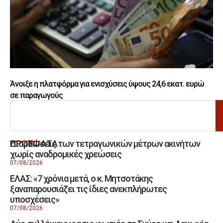
Άνοιξε η πλατφόρμα για ενισχύσεις ύψους 24,6 εκατ. ευρώ
σε παραγωγούς
ΑΝΑΖΗΤΗΣΗ
Διορθώσεις των τετραγωνικών μέτρων ακινήτων
ΠΡΟΣΦΑΤΑ
χωρίς αναδρομικές χρεώσεις
07/08/2026
ΕΛΑΣ: «7 χρόνια μετά, ο κ. Μητσοτάκης
ξαναπαρουσιάζει τις ίδιες ανεκπλήρωτες
υποσχέσεις»
07/08/2026