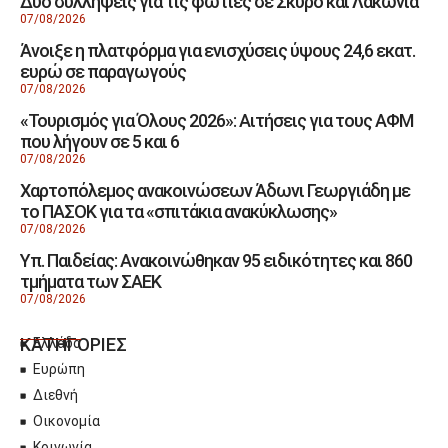
Δύο συλλήψεις για τις φωτιές σε Σκύρο και Λακωνία
07/08/2026
Άνοιξε η πλατφόρμα για ενισχύσεις ύψους 24,6 εκατ.
ευρώ σε παραγωγούς
07/08/2026
«Τουρισμός για Όλους 2026»: Αιτήσεις για τους ΑΦΜ
που λήγουν σε 5 και 6
07/08/2026
Χαρτοπόλεμος ανακοινώσεων Άδωνι Γεωργιάδη με
το ΠΑΣΟΚ για τα «σπιτάκια ανακύκλωσης»
07/08/2026
Υπ. Παιδείας: Ανακοινώθηκαν 95 ειδικότητες και 860
τμήματα των ΣΑΕΚ
07/08/2026
ΚΑΤΗΓΟΡΙΕΣ
Ελλάδα
Ευρώπη
Διεθνή
Οικονομία
Κοινωνία