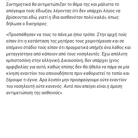
Συντηρητικά θα αντιμετώπιζαν το θέμα της και μάλιστα το
απόγευμα τούς έδιωξαν, λέγοντας ότι δεν υπάρχει λόγος να
βρίσκονται εδώ, γιατί η ίδια αισθανόταν πολύ καλά»,
όπως
δήλωσε ο δικηγόρος.
«
Προσπάθησαν να τους το πάνε με ήπιο τρόπο. Στην αρχή τούς
είπαν ότι η κατάσταση της μητέρας τους χειροτέρευσε και σε
επόμενο στάδιο τούς είπαν ότι πραγματικά υπήρξε ένα λάθος και
μεταγγίστηκε από κάποιον από τους νοσηλευτές. Έχω απόλυτη
εμπιστοσύνη στην ελληνική Δικαιοσύνη, δεν υπάρχει ίχνος
αμφιβολίας για αυτό, καθώς επίσης δεν θα ήθελα να πάμε σε μία
κίνηση εναντίον του οποιουδήποτε πριν καθοριστεί το τοπίο και
ξέρουμε τι έγινε. Άρα λοιπόν μην προσφεύγουμε ούτε εναντίον
του νοσηλευτή ούτε κανενός. Αυτό που επείγει είναι η άμεση
αντιμετώπιση της ασθενούς».