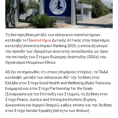
Τη δεύτερη θέση μεταξύ των ελληνικών πανεπιστημίων
κατέλαβε το
Πανεπιστήμιο
Δυτικής Αττικής στην παγκόσμια
κατάταξη University Impact Ranking 2025, η οποία αξιολογεί
την πρόοδο των ιδρυμάτων ανώτατης εκπαίδευσης ως προς
την επίτευξη των Στόχων Βιώσιμης Ανάπτυξης (SDGs) του
Οργανισμού Ηνωμένων Εθνών.
Αξίζει να σημειωθεί, ότι στους επιμέρους στόχους, το ΠΑΔΑ
κατέλαβε -μεταξύ των ελληνικών ΑΕΙ- την 1η θέση στην
Ελλάδα στον Στόχο Good Health and Wellbeing (Καλή Υγεία και
Ευημερία) και στον Στόχο Partnership for the Goals
(Συνεργασία για την Επίτευξη των Στόχων), τη 2η θέση στον
Στόχο Peace, Justice and Strong Institutions (Ειρήνη,
Δικαιοσύνη και Ισχυροί Θεσμοί), καθώς επίσης και την 3η θέση
στον Στόχο Gender Equality (Ισότητα των Φύλων).