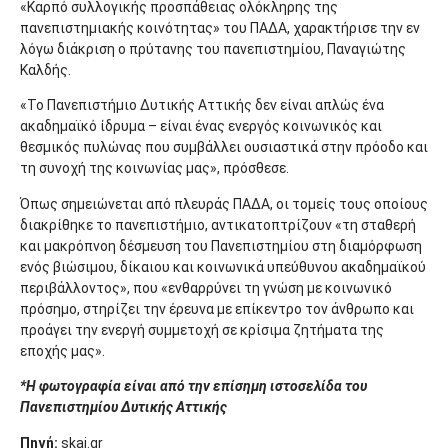
«Καρπό συλλογικής προσπάθειας ολόκληρης της
πανεπιστημιακής κοινότητας» του ΠΑΔΑ, χαρακτήρισε την εν
λόγω διάκριση ο πρύτανης του πανεπιστημίου, Παναγιώτης
Καλδής.
«Το Πανεπιστήμιο Δυτικής Αττικής δεν είναι απλώς ένα
ακαδημαϊκό ίδρυμα – είναι ένας ενεργός κοινωνικός και
θεσμικός πυλώνας που συμβάλλει ουσιαστικά στην πρόοδο και
τη συνοχή της κοινωνίας μας», πρόσθεσε.
Όπως σημειώνεται από πλευράς ΠΑΔΑ, οι τομείς τους οποίους
διακρίθηκε το πανεπιστήμιο, αντικατοπτρίζουν «τη σταθερή
και μακρόπνοη δέσμευση του Πανεπιστημίου στη διαμόρφωση
ενός βιώσιμου, δίκαιου και κοινωνικά υπεύθυνου ακαδημαϊκού
περιβάλλοντος», που «ενθαρρύνει τη γνώση με κοινωνικό
πρόσημο, στηρίζει την έρευνα με επίκεντρο τον άνθρωπο και
προάγει την ενεργή συμμετοχή σε κρίσιμα ζητήματα της
εποχής μας».
*Η φωτογραφία είναι από την επίσημη ιστοσελίδα του
Πανεπιστημίου Δυτικής Αττικής
Πηγή:
skai.gr