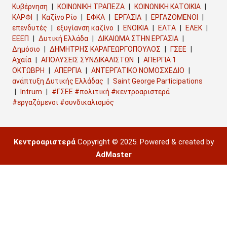
Κυβέρνηση
ΚΟΙΝΩΝΙΚΗ ΤΡΑΠΕΖΑ
ΚΟΙΝΩΝΙΚΗ ΚΑΤΟΙΚΙΑ
ΚΑΡΦΙ
Καζίνο Ρίο
ΕΦΚΑ
ΕΡΓΑΣΙΑ
ΕΡΓΑΖΟΜΕΝΟΙ
επενδυτές
εξυγίανση καζίνο
ΕΝΟΙΚΙΑ
ΕΛΤΑ
ΕΛΕΚ
ΕΕΕΠ
Δυτική Ελλάδα
ΔΙΚΑΙΩΜΑ ΣΤΗΝ ΕΡΓΑΣΙΑ
Δημόσιο
ΔΗΜΗΤΡΗΣ ΚΑΡΑΓΕΩΡΓΟΠΟΥΛΟΣ
ΓΣΕΕ
Αχαΐα
ΑΠΟΛΥΣΕΙΣ ΣΥΝΔΙΚΑΛΙΣΤΩΝ
ΑΠΕΡΓΙΑ 1
ΟΚΤΩΒΡΗ
ΑΠΕΡΓΙΑ
ΑΝΤΕΡΓΑΤΙΚΟ ΝΟΜΟΣΧΕΔΙΟ
ανάπτυξη Δυτικής Ελλάδας
Saint George Participations
Intrum
#ΓΣΕΕ #πολιτική #κεντροαριστερά
#εργαζόμενοι #συνδικαλισμός
Κεντροαριστερά
Copyright © 2025. Powered & created by
AdMaster