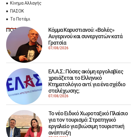
Κίνημα Αλλαγής
ΠΑΣΟΚ
Το Ποτάμι
Κόμμα Καρυστιανού: «Βολές»
ΠΟΛΙΤΙΚΗ
Αυγερινού και συνεργατών κατά
Γρατσία
07/08/2026
ΕΛ.Α.Σ.: Πόσες ακόμη εργολαβίες
χρειάζεται το Ελληνικό
Κτηματολόγιο αντί για ένα σχέδιο
στελέχωσης;
07/08/2026
Το νέο Ειδικό Χωροταξικό Πλαίσιο
για τον τουρισμό: Στρατηγικό
εργαλείο για βιώσιμη τουριστική
ανάπτυξη