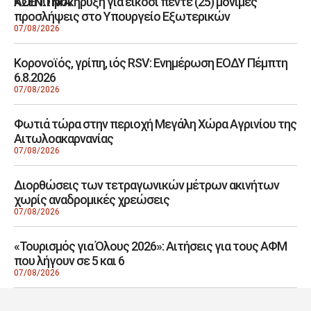
ΑΣΕΠ: Προκήρυξη για είκοσι πέντε (25) μόνιμες
ΚΟΙΝΩΝΙΑ
προσλήψεις στο Υπουργείο Εξωτερικών
07/08/2026
Κορονοϊός, γρίπη, ιός RSV: Ενημέρωση ΕΟΔΥ Πέμπτη
6.8.2026
07/08/2026
Φωτιά τώρα στην περιοχή Μεγάλη Χώρα Αγρινίου της
Αιτωλοακαρνανίας
07/08/2026
Διορθώσεις των τετραγωνικών μέτρων ακινήτων
χωρίς αναδρομικές χρεώσεις
07/08/2026
«Τουρισμός για Όλους 2026»: Αιτήσεις για τους ΑΦΜ
που λήγουν σε 5 και 6
07/08/2026