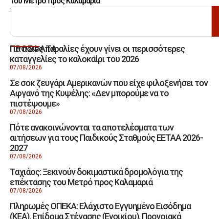
του Μετρό προς Καλαμαριά
ΑΝΑΖΗΤΗΣΗ
Για ποιες παραλίες έχουν γίνει οι περισσότερες
ΠΡΟΣΦΑΤΑ
καταγγελίες το καλοκαίρι του 2026
07/08/2026
Σε σοκ ζευγάρι Αμερικανών που είχε φιλοξενήσει τον
Αφγανό της Κυψέλης: «Δεν μπορούμε να το
πιστέψουμε»
07/08/2026
Πότε ανακοινώνονται τα αποτελέσματα των
αιτήσεων για τους Παιδικούς Σταθμούς ΕΕΤΑΑ 2026-
2027
07/08/2026
Ταχιάος: Ξεκινούν δοκιμαστικά δρομολόγια της
επέκτασης του Μετρό προς Καλαμαριά
07/08/2026
Πληρωμές ΟΠΕΚΑ: Ελάχιστο Εγγυημένο Εισόδημα
(ΚΕΑ), Επίδομα Στέγασης (Ενοικίου), Προνοιακά