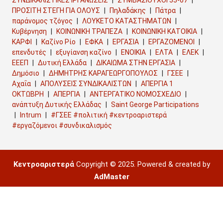
ΠΡΟΣΙΤΗ ΣΤΕΓΗ ΓΙΑ ΟΛΟΥΣ
Πηλαδάκης
Πάτρα
παράνομος τζόγος
ΛΟΥΚΕΤΟ ΚΑΤΑΣΤΗΜΑΤΩΝ
Κυβέρνηση
ΚΟΙΝΩΝΙΚΗ ΤΡΑΠΕΖΑ
ΚΟΙΝΩΝΙΚΗ ΚΑΤΟΙΚΙΑ
ΚΑΡΦΙ
Καζίνο Ρίο
ΕΦΚΑ
ΕΡΓΑΣΙΑ
ΕΡΓΑΖΟΜΕΝΟΙ
επενδυτές
εξυγίανση καζίνο
ΕΝΟΙΚΙΑ
ΕΛΤΑ
ΕΛΕΚ
ΕΕΕΠ
Δυτική Ελλάδα
ΔΙΚΑΙΩΜΑ ΣΤΗΝ ΕΡΓΑΣΙΑ
Δημόσιο
ΔΗΜΗΤΡΗΣ ΚΑΡΑΓΕΩΡΓΟΠΟΥΛΟΣ
ΓΣΕΕ
Αχαΐα
ΑΠΟΛΥΣΕΙΣ ΣΥΝΔΙΚΑΛΙΣΤΩΝ
ΑΠΕΡΓΙΑ 1
ΟΚΤΩΒΡΗ
ΑΠΕΡΓΙΑ
ΑΝΤΕΡΓΑΤΙΚΟ ΝΟΜΟΣΧΕΔΙΟ
ανάπτυξη Δυτικής Ελλάδας
Saint George Participations
Intrum
#ΓΣΕΕ #πολιτική #κεντροαριστερά
#εργαζόμενοι #συνδικαλισμός
Κεντροαριστερά
Copyright © 2025. Powered & created by
AdMaster