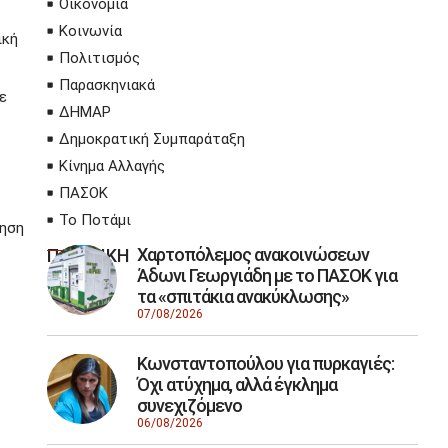
Οικονομία
Κοινωνία
ική
Πολιτισμός
Παρασκηνιακά
ε
ΔΗΜΑΡ
Δημοκρατική Συμπαράταξη
Κίνημα Αλλαγής
ΠΑΣΟΚ
Το Ποτάμι
νηση
Χαρτοπόλεμος ανακοινώσεων
ΠΟΛΙΤΙΚΗ
Άδωνι Γεωργιάδη με το ΠΑΣΟΚ για
τα «σπιτάκια ανακύκλωσης»
07/08/2026
Κωνσταντοπούλου για πυρκαγιές:
Όχι ατύχημα, αλλά έγκλημα
συνεχιζόμενο
06/08/2026