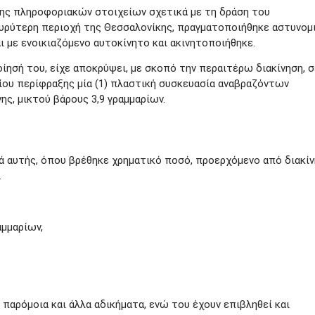
σης πληροφοριακών στοιχείων σχετικά με τη δράση του
υρύτερη περιοχή της Θεσσαλονίκης, πραγματοποιήθηκε αστυνομ
ι με ενοικιαζόμενο αυτοκίνητο και ακινητοποιήθηκε.
ησή του, είχε αποκρύψει, με σκοπό την περαιτέρω διακίνηση, σ
χίου περίφραξης μία (1) πλαστική συσκευασία αναβραζόντων
ης, μικτού βάρους 3,9 γραμμαρίων.
κά αυτής, όπου βρέθηκε χρηματικό ποσό, προερχόμενο από διακί
.
αμμαρίων,
 παρόμοια και άλλα αδικήματα, ενώ του έχουν επιβληθεί και