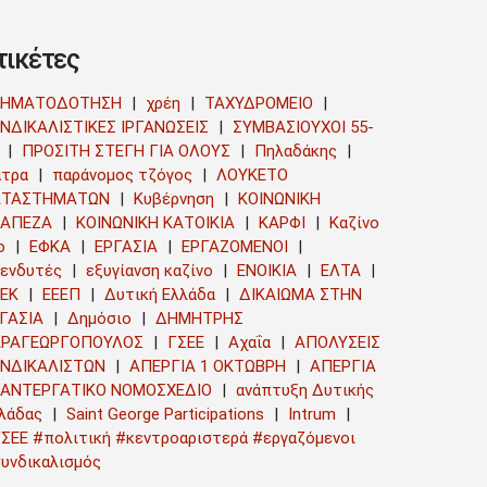
τικέτες
ΡΗΜΑΤΟΔΟΤΗΣΗ
χρέη
ΤΑΧΥΔΡΟΜΕΙΟ
ΝΔΙΚΑΛΙΣΤΙΚΕΣ ΙΡΓΑΝΩΣΕΙΣ
ΣΥΜΒΑΣΙΟΥΧΟΙ 55-
ΠΡΟΣΙΤΗ ΣΤΕΓΗ ΓΙΑ ΟΛΟΥΣ
Πηλαδάκης
τρα
παράνομος τζόγος
ΛΟΥΚΕΤΟ
ΑΤΑΣΤΗΜΑΤΩΝ
Κυβέρνηση
ΚΟΙΝΩΝΙΚΗ
ΡΑΠΕΖΑ
ΚΟΙΝΩΝΙΚΗ ΚΑΤΟΙΚΙΑ
ΚΑΡΦΙ
Καζίνο
ο
ΕΦΚΑ
ΕΡΓΑΣΙΑ
ΕΡΓΑΖΟΜΕΝΟΙ
ενδυτές
εξυγίανση καζίνο
ΕΝΟΙΚΙΑ
ΕΛΤΑ
ΕΚ
ΕΕΕΠ
Δυτική Ελλάδα
ΔΙΚΑΙΩΜΑ ΣΤΗΝ
ΓΑΣΙΑ
Δημόσιο
ΔΗΜΗΤΡΗΣ
ΑΡΑΓΕΩΡΓΟΠΟΥΛΟΣ
ΓΣΕΕ
Αχαΐα
ΑΠΟΛΥΣΕΙΣ
ΥΝΔΙΚΑΛΙΣΤΩΝ
ΑΠΕΡΓΙΑ 1 ΟΚΤΩΒΡΗ
ΑΠΕΡΓΙΑ
ΑΝΤΕΡΓΑΤΙΚΟ ΝΟΜΟΣΧΕΔΙΟ
ανάπτυξη Δυτικής
λάδας
Saint George Participations
Intrum
ΣΕΕ #πολιτική #κεντροαριστερά #εργαζόμενοι
υνδικαλισμός