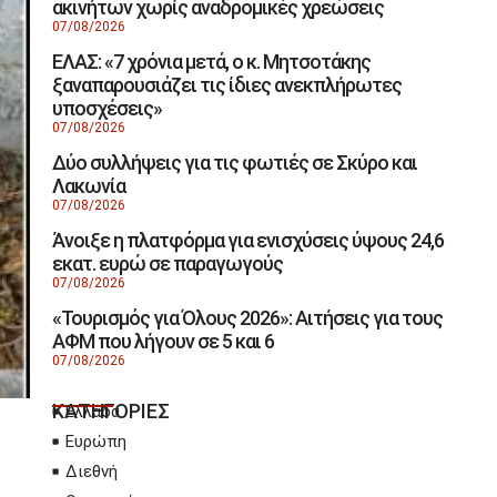
ακινήτων χωρίς αναδρομικές χρεώσεις
07/08/2026
ΕΛΑΣ: «7 χρόνια μετά, ο κ. Μητσοτάκης
ξαναπαρουσιάζει τις ίδιες ανεκπλήρωτες
υποσχέσεις»
07/08/2026
Δύο συλλήψεις για τις φωτιές σε Σκύρο και
Λακωνία
07/08/2026
Άνοιξε η πλατφόρμα για ενισχύσεις ύψους 24,6
εκατ. ευρώ σε παραγωγούς
07/08/2026
«Τουρισμός για Όλους 2026»: Αιτήσεις για τους
ΑΦΜ που λήγουν σε 5 και 6
07/08/2026
ΚΑΤΗΓΟΡΙΕΣ
Ελλάδα
Ευρώπη
Διεθνή