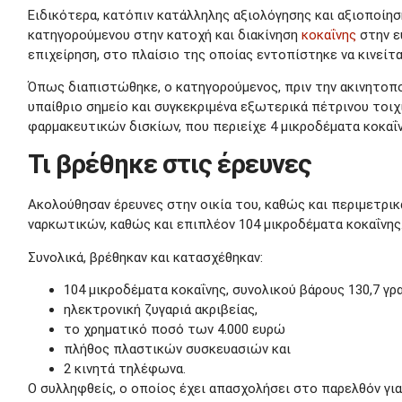
Ειδικότερα, κατόπιν κατάλληλης αξιολόγησης και αξιοποίη
κατηγορούμενου στην κατοχή και διακίνηση
κοκαΐνης
στην ε
επιχείρηση, στο πλαίσιο της οποίας εντοπίστηκε να κινείτα
Όπως διαπιστώθηκε, ο κατηγορούμενος, πριν την ακινητοποί
υπαίθριο σημείο και συγκεκριμένα εξωτερικά πέτρινου τοι
φαρμακευτικών δισκίων, που περιείχε 4 μικροδέματα κοκαΐν
Τι βρέθηκε στις έρευνες
Ακολούθησαν έρευνες στην οικία του, καθώς και περιμετρι
ναρκωτικών, καθώς και επιπλέον 104 μικροδέματα κοκαΐνης
Συνολικά, βρέθηκαν και κατασχέθηκαν:
104 μικροδέματα κοκαΐνης, συνολικού βάρους 130,7 γρ
ηλεκτρονική ζυγαριά ακριβείας,
το χρηματικό ποσό των 4.000 ευρώ
πλήθος πλαστικών συσκευασιών και
2 κινητά τηλέφωνα.
Ο συλληφθείς, ο οποίος έχει απασχολήσει στο παρελθόν για