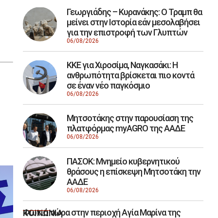
Γεωργιάδης – Κυρανάκης: Ο Τραμπ θα
μείνει στην Ιστορία εάν μεσολαβήσει
για την επιστροφή των Γλυπτών
06/08/2026
ΚΚΕ για Χιροσίμα, Ναγκασάκι: Η
ανθρωπότητα βρίσκεται πιο κοντά
σε έναν νέο παγκόσμιο
06/08/2026
Μητσοτάκης στην παρουσίαση της
πλατφόρμας myAGRO της ΑΑΔΕ
06/08/2026
ΠΑΣΟΚ: Μνημείο κυβερνητικού
θράσους η επίσκεψη Μητσοτάκη την
ΑΑΔΕ
06/08/2026
Φωτιά τώρα στην περιοχή Αγία Μαρίνα της
ΚΟΙΝΩΝΙΑ