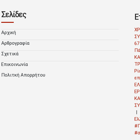
Σελίδες
Ε
Χ
Αρχική
ΣΥ
Αρθρογραφία
67
Πά
Σχετικά
Κ
Τ
Επικοινωνία
Ρί
Πολιτκή Απορρήτου
επ
ΕΛ
ΕΡ
Κ
Σ
Ελ
#Γ
#σ