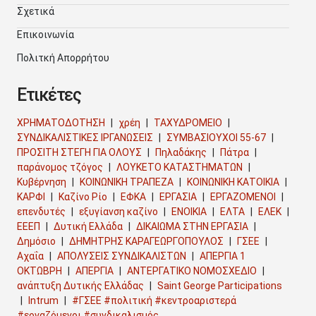
Σχετικά
Επικοινωνία
Πολιτκή Απορρήτου
Ετικέτες
ΧΡΗΜΑΤΟΔΟΤΗΣΗ
χρέη
ΤΑΧΥΔΡΟΜΕΙΟ
ΣΥΝΔΙΚΑΛΙΣΤΙΚΕΣ ΙΡΓΑΝΩΣΕΙΣ
ΣΥΜΒΑΣΙΟΥΧΟΙ 55-67
ΠΡΟΣΙΤΗ ΣΤΕΓΗ ΓΙΑ ΟΛΟΥΣ
Πηλαδάκης
Πάτρα
παράνομος τζόγος
ΛΟΥΚΕΤΟ ΚΑΤΑΣΤΗΜΑΤΩΝ
Κυβέρνηση
ΚΟΙΝΩΝΙΚΗ ΤΡΑΠΕΖΑ
ΚΟΙΝΩΝΙΚΗ ΚΑΤΟΙΚΙΑ
ΚΑΡΦΙ
Καζίνο Ρίο
ΕΦΚΑ
ΕΡΓΑΣΙΑ
ΕΡΓΑΖΟΜΕΝΟΙ
επενδυτές
εξυγίανση καζίνο
ΕΝΟΙΚΙΑ
ΕΛΤΑ
ΕΛΕΚ
ΕΕΕΠ
Δυτική Ελλάδα
ΔΙΚΑΙΩΜΑ ΣΤΗΝ ΕΡΓΑΣΙΑ
Δημόσιο
ΔΗΜΗΤΡΗΣ ΚΑΡΑΓΕΩΡΓΟΠΟΥΛΟΣ
ΓΣΕΕ
Αχαΐα
ΑΠΟΛΥΣΕΙΣ ΣΥΝΔΙΚΑΛΙΣΤΩΝ
ΑΠΕΡΓΙΑ 1
ΟΚΤΩΒΡΗ
ΑΠΕΡΓΙΑ
ΑΝΤΕΡΓΑΤΙΚΟ ΝΟΜΟΣΧΕΔΙΟ
ανάπτυξη Δυτικής Ελλάδας
Saint George Participations
Intrum
#ΓΣΕΕ #πολιτική #κεντροαριστερά
#εργαζόμενοι #συνδικαλισμός