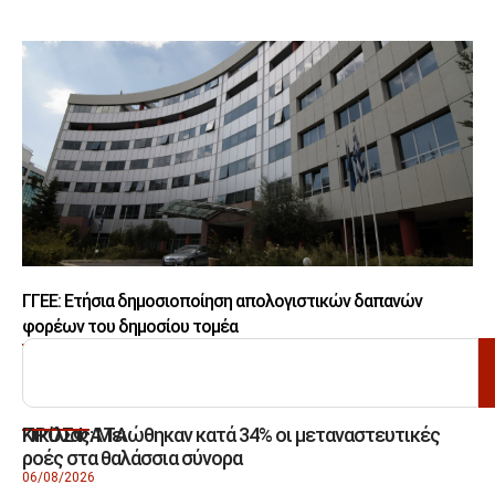
ΓΓΕΕ: Eτήσια δημοσιοποίηση απολογιστικών δαπανών
φορέων του δημοσίου τομέα
ΑΝΑΖΗΤΗΣΗ
Κικίλιας: Μειώθηκαν κατά 34% οι μεταναστευτικές
ΠΡΟΣΦΑΤΑ
ροές στα θαλάσσια σύνορα
06/08/2026