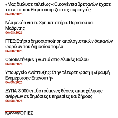
«Μας διέλυσε τελείως»: Οικογένεια Βρετανών έχασε
το σπίτι που θα μετακόμιζε στις πυρκαγιές
06/08/2026
Νέα ρεκόρ για τα Χρηματιστήρια Παρισιού και
Μαδρίτης
06/08/2026
ΓΓΕΕ: Eτήσια δημοσιοποίηση απολογιστικών δαπανών
φορέων του δημοσίου τομέα
06/08/2026
Οριοθετήθηκε η γωτιά στις Αλυκές Βόλου
06/08/2026
Υπουργείο Ανάπτυξης: Στην τέταρτη φάση η «Γραμμή
Ενημέρωσης Επενδυτή»
06/08/2026
ΔΥΠΑ: 8.000 επιδοτούμενες θέσεις απασχόλησης
ανέργων σε δημόσιες υπηρεσίες και δήμους
06/08/2026
ΚΑΤΗΓΟΡΙΕΣ
Ελλάδα