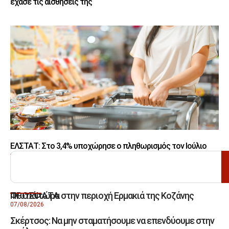
έχασε τις αισθήσεις της
ΕΛΣΤΑΤ: Στο 3,4% υποχώρησε ο πληθωρισμός τον Ιούλιο
ΑΝΑΖΗΤΗΣΗ
Φωτιά τώρα στην περιοχή Ερμακιά της Κοζάνης
ΠΡΟΣΦΑΤΑ
07/08/2026
Σκέρτσος: Να μην σταματήσουμε να επενδύουμε στην