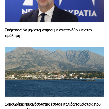
Σκέρτσος: Να μην σταματήσουμε να επενδύουμε στην
πρόληψη
Σαμοθράκη: Ναυαγόσωστης έσωσε Ιταλίδα τουρίστρια που