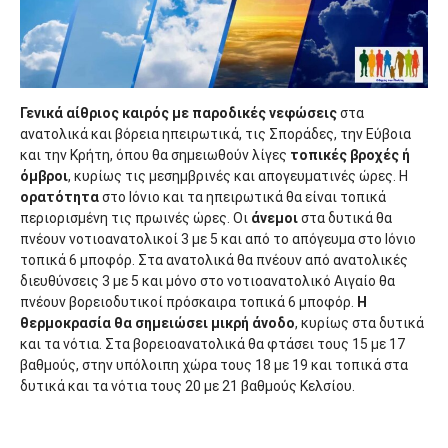
Γενικά αίθριος καιρός με παροδικές νεφώσεις
στα
ανατολικά και βόρεια ηπειρωτικά, τις Σποράδες, την Εύβοια
και την Κρήτη, όπου θα σημειωθούν λίγες
τοπικές βροχές ή
όμβροι
, κυρίως τις μεσημβρινές και απογευματινές ώρες. Η
ορατότητα
στο Ιόνιο και τα ηπειρωτικά θα είναι τοπικά
περιορισμένη τις πρωινές ώρες. Οι
άνεμοι
στα δυτικά θα
πνέουν νοτιοανατολικοί 3 με 5 και από το απόγευμα στο Ιόνιο
τοπικά 6 μποφόρ. Στα ανατολικά θα πνέουν από ανατολικές
διευθύνσεις 3 με 5 και μόνο στο νοτιοανατολικό Αιγαίο θα
πνέουν βορειοδυτικοί πρόσκαιρα τοπικά 6 μποφόρ.
Η
θερμοκρασία θα σημειώσει μικρή άνοδο
, κυρίως στα δυτικά
και τα νότια. Στα βορειοανατολικά θα φτάσει τους 15 με 17
βαθμούς, στην υπόλοιπη χώρα τους 18 με 19 και τοπικά στα
δυτικά και τα νότια τους 20 με 21 βαθμούς Κελσίου.