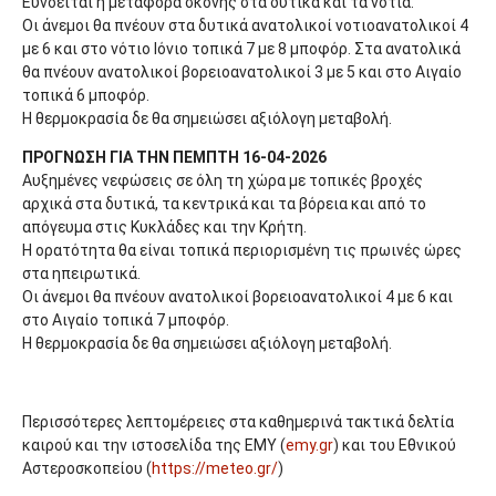
Ευνοείται η μεταφορά σκόνης στα δυτικά και τα νότια.
Οι άνεμοι θα πνέουν στα δυτικά ανατολικοί νοτιοανατολικοί 4
με 6 και στο νότιο Ιόνιο τοπικά 7 με 8 μποφόρ. Στα ανατολικά
θα πνέουν ανατολικοί βορειοανατολικοί 3 με 5 και στο Αιγαίο
τοπικά 6 μποφόρ.
Η θερμοκρασία δε θα σημειώσει αξιόλογη μεταβολή.
ΠΡΟΓΝΩΣΗ ΓΙΑ ΤΗΝ ΠΕΜΠΤΗ 16-04-2026
Αυξημένες νεφώσεις σε όλη τη χώρα με τοπικές βροχές
αρχικά στα δυτικά, τα κεντρικά και τα βόρεια και από το
απόγευμα στις Κυκλάδες και την Κρήτη.
Η ορατότητα θα είναι τοπικά περιορισμένη τις πρωινές ώρες
στα ηπειρωτικά.
Οι άνεμοι θα πνέουν ανατολικοί βορειοανατολικοί 4 με 6 και
στο Αιγαίο τοπικά 7 μποφόρ.
Η θερμοκρασία δε θα σημειώσει αξιόλογη μεταβολή.
Περισσότερες λεπτομέρειες στα καθημερινά τακτικά δελτία
καιρού και την ιστοσελίδα της ΕΜΥ (
emy.gr
) και του Εθνικού
Αστεροσκοπείου (
https://meteo.gr/
)