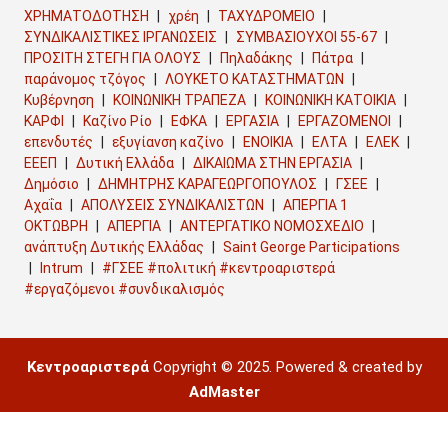
ΧΡΗΜΑΤΟΔΟΤΗΣΗ
χρέη
ΤΑΧΥΔΡΟΜΕΙΟ
ΣΥΝΔΙΚΑΛΙΣΤΙΚΕΣ ΙΡΓΑΝΩΣΕΙΣ
ΣΥΜΒΑΣΙΟΥΧΟΙ 55-67
ΠΡΟΣΙΤΗ ΣΤΕΓΗ ΓΙΑ ΟΛΟΥΣ
Πηλαδάκης
Πάτρα
παράνομος τζόγος
ΛΟΥΚΕΤΟ ΚΑΤΑΣΤΗΜΑΤΩΝ
Κυβέρνηση
ΚΟΙΝΩΝΙΚΗ ΤΡΑΠΕΖΑ
ΚΟΙΝΩΝΙΚΗ ΚΑΤΟΙΚΙΑ
ΚΑΡΦΙ
Καζίνο Ρίο
ΕΦΚΑ
ΕΡΓΑΣΙΑ
ΕΡΓΑΖΟΜΕΝΟΙ
επενδυτές
εξυγίανση καζίνο
ΕΝΟΙΚΙΑ
ΕΛΤΑ
ΕΛΕΚ
ΕΕΕΠ
Δυτική Ελλάδα
ΔΙΚΑΙΩΜΑ ΣΤΗΝ ΕΡΓΑΣΙΑ
Δημόσιο
ΔΗΜΗΤΡΗΣ ΚΑΡΑΓΕΩΡΓΟΠΟΥΛΟΣ
ΓΣΕΕ
Αχαΐα
ΑΠΟΛΥΣΕΙΣ ΣΥΝΔΙΚΑΛΙΣΤΩΝ
ΑΠΕΡΓΙΑ 1
ΟΚΤΩΒΡΗ
ΑΠΕΡΓΙΑ
ΑΝΤΕΡΓΑΤΙΚΟ ΝΟΜΟΣΧΕΔΙΟ
ανάπτυξη Δυτικής Ελλάδας
Saint George Participations
Intrum
#ΓΣΕΕ #πολιτική #κεντροαριστερά
#εργαζόμενοι #συνδικαλισμός
Κεντροαριστερά
Copyright © 2025. Powered & created by
AdMaster