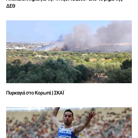
ΔΕΘ
Πυρκαγιά στο Κορωπί | ΣΚΑΪ