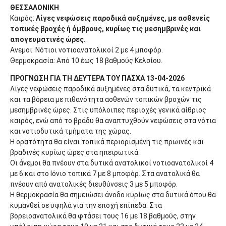
ΘΕΣΣΑΛΟΝΙΚΗ
Καιρός:
Λίγες νεφώσεις παροδικά αυξημένες, με ασθενείς
τοπικές βροχές ή όμβρους, κυρίως τις μεσημβρινές και
απογευματινές ώρες.
Ανεμοι: Νότιοι νοτιοανατολικοί 2 με 4 μποφόρ.
Θερμοκρασία: Από 10 έως 18 βαθμούς Κελσίου.
ΠΡΟΓΝΩΣΗ ΓΙΑ ΤΗ ΔΕΥΤΕΡΑ ΤΟΥ ΠΑΣΧΑ 13-04-2026
Λίγες νεφώσεις παροδικά αυξημένες στα δυτικά, τα κεντρικά
και τα βόρεια με πιθανότητα ασθενών τοπικών βροχών τις
μεσημβρινές ώρες. Στις υπόλοιπες περιοχές γενικά αίθριος
καιρός, ενώ από το βράδυ θα αναπτυχθούν νεφώσεις στα νότια
και νοτιοδυτικά τμήματα της χώρας.
Η ορατότητα θα είναι τοπικά περιορισμένη τις πρωινές και
βραδινές κυρίως ώρες στα ηπειρωτικά.
Οι άνεμοι θα πνέουν στα δυτικά ανατολικοί νοτιοανατολικοί 4
με 6 και στο Ιόνιο τοπικά 7 με 8 μποφόρ. Στα ανατολικά θα
πνέουν από ανατολικές διευθύνσεις 3 με 5 μποφόρ.
Η θερμοκρασία θα σημειώσει άνοδο κυρίως στα δυτικά όπου θα
κυμανθεί σε υψηλά για την εποχή επίπεδα. Στα
βορειοανατολικά θα φτάσει τους 16 με 18 βαθμούς, στην