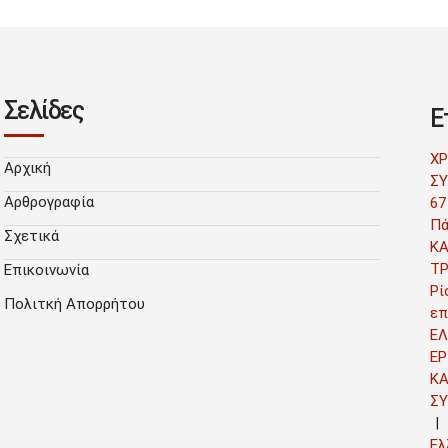
Σελίδες
Ε
Χ
Αρχική
ΣΥ
Αρθρογραφία
67
Πά
Σχετικά
Κ
Τ
Επικοινωνία
Ρί
Πολιτκή Απορρήτου
επ
ΕΛ
ΕΡ
Κ
Σ
Ελ