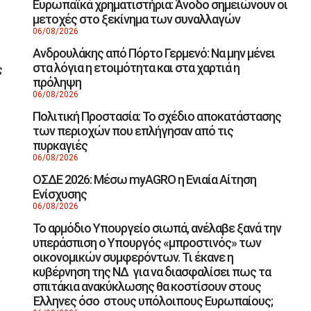
Ευρωπαϊκά χρηματιστήρια: Άνοδο σημειώνουν οι
μετοχές στο ξεκίνημα των συναλλαγών
06/08/2026
Ανδρουλάκης από Πόρτο Γερμενό: Να μην μένει
στα λόγια η ετοιμότητα και στα χαρτιά η
ς
πρόληψη
06/08/2026
Πολιτική Προστασία: Το σχέδιο αποκατάστασης
των περιοχών που επλήγησαν από τις
πυρκαγιές
06/08/2026
ΟΣΔΕ 2026: Μέσω myAGRO η Ενιαία Αίτηση
Ενίσχυσης
06/08/2026
Το αρμόδιο Υπουργείο σιωπά, ανέλαβε ξανά την
υπεράσπιση ο Υπουργός «μπροστινός» των
οικονομικών συμφερόντων. Τι έκανε η
κυβέρνηση της ΝΔ για να διασφαλίσει πως τα
σπιτάκια ανακύκλωσης θα κοστίσουν στους
Έλληνες όσο στους υπόλοιπους Ευρωπαίους;