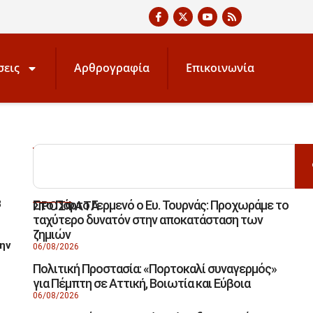
σεις
Αρθρογραφία
Επικοινωνία
ΑΝΑΖΗΤΗΣΗ
Στο Πόρτο Γερμενό ο Ευ. Τουρνάς: Προχωράμε το
8
ΠΡΟΣΦΑΤΑ
ταχύτερο δυνατόν στην αποκατάσταση των
ζημιών
ην
06/08/2026
Πολιτική Προστασία: «Πορτοκαλί συναγερμός»
για Πέμπτη σε Αττική, Βοιωτία και Εύβοια
06/08/2026