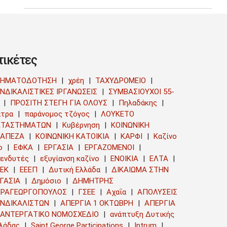
τικέτες
ΡΗΜΑΤΟΔΟΤΗΣΗ
χρέη
ΤΑΧΥΔΡΟΜΕΙΟ
ΝΔΙΚΑΛΙΣΤΙΚΕΣ ΙΡΓΑΝΩΣΕΙΣ
ΣΥΜΒΑΣΙΟΥΧΟΙ 55-
ΠΡΟΣΙΤΗ ΣΤΕΓΗ ΓΙΑ ΟΛΟΥΣ
Πηλαδάκης
τρα
παράνομος τζόγος
ΛΟΥΚΕΤΟ
ΑΤΑΣΤΗΜΑΤΩΝ
Κυβέρνηση
ΚΟΙΝΩΝΙΚΗ
ΡΑΠΕΖΑ
ΚΟΙΝΩΝΙΚΗ ΚΑΤΟΙΚΙΑ
ΚΑΡΦΙ
Καζίνο
ο
ΕΦΚΑ
ΕΡΓΑΣΙΑ
ΕΡΓΑΖΟΜΕΝΟΙ
ενδυτές
εξυγίανση καζίνο
ΕΝΟΙΚΙΑ
ΕΛΤΑ
ΕΚ
ΕΕΕΠ
Δυτική Ελλάδα
ΔΙΚΑΙΩΜΑ ΣΤΗΝ
ΓΑΣΙΑ
Δημόσιο
ΔΗΜΗΤΡΗΣ
ΑΡΑΓΕΩΡΓΟΠΟΥΛΟΣ
ΓΣΕΕ
Αχαΐα
ΑΠΟΛΥΣΕΙΣ
ΥΝΔΙΚΑΛΙΣΤΩΝ
ΑΠΕΡΓΙΑ 1 ΟΚΤΩΒΡΗ
ΑΠΕΡΓΙΑ
ΑΝΤΕΡΓΑΤΙΚΟ ΝΟΜΟΣΧΕΔΙΟ
ανάπτυξη Δυτικής
λάδας
Saint George Participations
Intrum