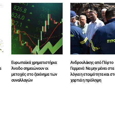
Ευρωπαϊκά χρηματιστήρια:
Ανδρουλάκης από Πόρτο
α
Άνοδο σημειώνουν οι
Γερμενό: Να μην μένει στα
μετοχές στο ξεκίνημα των
λόγια η ετοιμότητα και στ
συναλλαγών
χαρτιά η πρόληψη