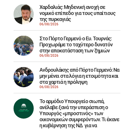
Χαρδαλιάς: Μηδενική ανοχή σε
νομικό επίπεδο για τους υπαίτιους
της πυρκαγιάς
06/08/2026
Στο Πόρτο Γερμενό ο Ευ. Τουρνάς:
Προχωράμε το ταχύτερο δυνατόν
στην αποκατάσταση των ζημιών
06/08/2026
Ανδρουλάκης από Πόρτο Γερμενό: Να
μην μένει στα λόγια η ετοιμότητα και
στα χαρτιά η πρόληψη
06/08/2026
Το αρμόδιο Υπουργείο σιωπά,
ανέλαβε ξανά την υπεράσπιση ο
Υπουργός «μπροστινός» των
οικονομικών συμφερόντων. Τι έκανε
η κυβέρνηση της ΝΔ για να