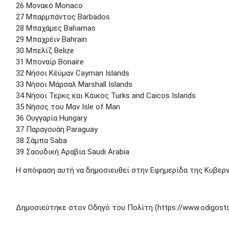
26 Μονακό Monaco
27 Μπαρμπάντος Barbados
28 Μπαχάμες Bahamas
29 Μπαχρέιν Bahrain
30 Μπελίζ Belize
31 Μποναίρ Bonaire
32 Νήσοι Κέϋμαν Cayman Islands
33 Νήσοι Μάρσαλ Marshall Islands
34 Νήσοι Τερκς και Κάικος Turks and Caicos Islands
35 Νήσος του Μαν Isle of Man
36 Ουγγαρία Hungary
37 Παραγουάη Paraguay
38 Σάμπα Saba
39 Σαουδική Αραβία Saudi Arabia
Η απόφαση αυτή να δημοσιευθεί στην Εφημερίδα της Κυβερ
Δημοσιεύτηκε στον Οδηγό του Πολίτη (https://www.odigostou