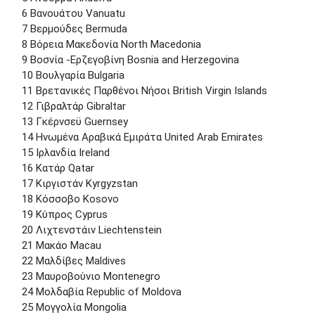
6 Βανουάτου Vanuatu
7 Βερμούδες Bermuda
8 Βόρεια Μακεδονία North Macedonia
9 Βοσνία -Ερζεγοβίνη Bosnia and Herzegovina
10 Βουλγαρία Bulgaria
11 Βρετανικές Παρθένοι Νήσοι British Virgin Islands
12 Γιβραλτάρ Gibraltar
13 Γκέρνσεϋ Guernsey
14 Ηνωμένα Αραβικά Εμιράτα United Arab Emirates
15 Ιρλανδία Ireland
16 Κατάρ Qatar
17 Κιργιστάν Kyrgyzstan
18 Κόσσοβο Kosovo
19 Κύπρος Cyprus
20 Λιχτενστάιν Liechtenstein
21 Μακάο Macau
22 Μαλδίβες Maldives
23 Μαυροβούνιο Montenegro
24 Μολδαβία Republic of Moldova
25 Μογγολία Mongolia