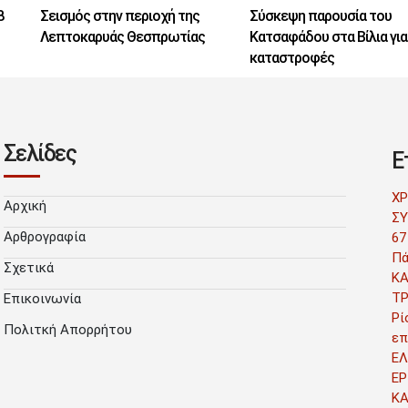
8
Σεισμός στην περιοχή της
Σύσκεψη παρουσία του
Λεπτοκαρυάς Θεσπρωτίας
Κατσαφάδου στα Βίλια για
καταστροφές
Σελίδες
Ε
Χ
Αρχική
ΣΥ
Αρθρογραφία
67
Πά
Σχετικά
Κ
Τ
Επικοινωνία
Ρί
Πολιτκή Απορρήτου
επ
ΕΛ
ΕΡ
Κ