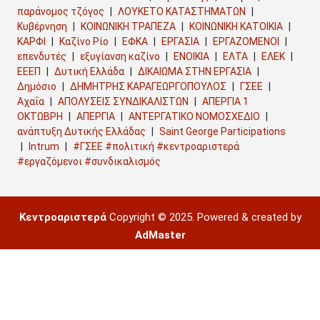
παράνομος τζόγος
ΛΟΥΚΕΤΟ ΚΑΤΑΣΤΗΜΑΤΩΝ
Κυβέρνηση
ΚΟΙΝΩΝΙΚΗ ΤΡΑΠΕΖΑ
ΚΟΙΝΩΝΙΚΗ ΚΑΤΟΙΚΙΑ
ΚΑΡΦΙ
Καζίνο Ρίο
ΕΦΚΑ
ΕΡΓΑΣΙΑ
ΕΡΓΑΖΟΜΕΝΟΙ
επενδυτές
εξυγίανση καζίνο
ΕΝΟΙΚΙΑ
ΕΛΤΑ
ΕΛΕΚ
ΕΕΕΠ
Δυτική Ελλάδα
ΔΙΚΑΙΩΜΑ ΣΤΗΝ ΕΡΓΑΣΙΑ
Δημόσιο
ΔΗΜΗΤΡΗΣ ΚΑΡΑΓΕΩΡΓΟΠΟΥΛΟΣ
ΓΣΕΕ
Αχαΐα
ΑΠΟΛΥΣΕΙΣ ΣΥΝΔΙΚΑΛΙΣΤΩΝ
ΑΠΕΡΓΙΑ 1
ΟΚΤΩΒΡΗ
ΑΠΕΡΓΙΑ
ΑΝΤΕΡΓΑΤΙΚΟ ΝΟΜΟΣΧΕΔΙΟ
ανάπτυξη Δυτικής Ελλάδας
Saint George Participations
Intrum
#ΓΣΕΕ #πολιτική #κεντροαριστερά
#εργαζόμενοι #συνδικαλισμός
Κεντροαριστερά
Copyright © 2025. Powered & created by
AdMaster