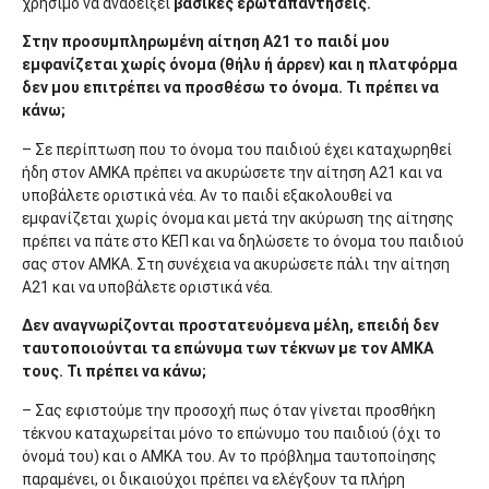
χρήσιμο να αναδείξει
βασικές ερωταπαντήσεις.
Στην προσυμπληρωμένη αίτηση Α21 το παιδί μου
εμφανίζεται χωρίς όνομα (θήλυ ή άρρεν) και η πλατφόρμα
δεν μου επιτρέπει να προσθέσω το όνομα. Τι πρέπει να
κάνω;
– Σε περίπτωση που το όνομα του παιδιού έχει καταχωρηθεί
ήδη στον ΑΜΚΑ πρέπει να ακυρώσετε την αίτηση Α21 και να
υποβάλετε οριστικά νέα. Αν το παιδί εξακολουθεί να
εμφανίζεται χωρίς όνομα και μετά την ακύρωση της αίτησης
πρέπει να πάτε στο ΚΕΠ και να δηλώσετε το όνομα του παιδιού
σας στον ΑΜΚΑ. Στη συνέχεια να ακυρώσετε πάλι την αίτηση
Α21 και να υποβάλετε οριστικά νέα.
Δεν αναγνωρίζονται προστατευόμενα μέλη, επειδή δεν
ταυτοποιούνται τα επώνυμα των τέκνων με τον ΑΜΚΑ
τους. Τι πρέπει να κάνω;
– Σας εφιστούμε την προσοχή πως όταν γίνεται προσθήκη
τέκνου καταχωρείται μόνο το επώνυμο του παιδιού (όχι το
όνομά του) και ο ΑΜΚΑ του. Αν το πρόβλημα ταυτοποίησης
παραμένει, οι δικαιούχοι πρέπει να ελέγξουν τα πλήρη