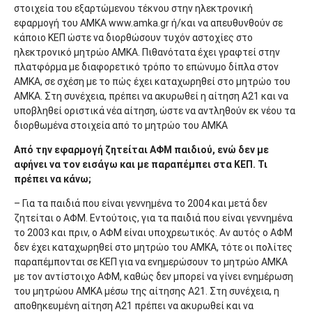
στοιχεία του εξαρτώμενου τέκνου στην ηλεκτρονική
εφαρμογή του ΑΜΚΑ www.amka.gr ή/και να απευθυνθούν σε
κάποιο ΚΕΠ ώστε να διορθώσουν τυχόν αστοχίες στο
ηλεκτρονικό μητρώο ΑΜΚΑ. Πιθανότατα έχει γραφτεί στην
πλατφόρμα με διαφορετικό τρόπο το επώνυμο δίπλα στον
ΑΜΚΑ, σε σχέση με το πώς έχει καταχωρηθεί στο μητρώο του
ΑΜΚΑ. Στη συνέχεια, πρέπει να ακυρωθεί η αίτηση Α21 και να
υποβληθεί οριστικά νέα αίτηση, ώστε να αντληθούν εκ νέου τα
διορθωμένα στοιχεία από το μητρώο του ΑΜΚΑ
Από την εφαρμογή ζητείται ΑΦΜ παιδιού, ενώ δεν με
αφήνει να τον εισάγω και με παραπέμπει στα ΚΕΠ. Τι
πρέπει να κάνω;
– Για τα παιδιά που είναι γεννημένα το 2004 και μετά δεν
ζητείται ο ΑΦΜ. Εντούτοις, για τα παιδιά που είναι γεννημένα
το 2003 και πριν, ο ΑΦΜ είναι υποχρεωτικός. Αν αυτός ο ΑΦΜ
δεν έχει καταχωρηθεί στο μητρώο του ΑΜΚΑ, τότε οι πολίτες
παραπέμπονται σε ΚΕΠ για να ενημερώσουν το μητρώο ΑΜΚΑ
με τον αντίστοιχο ΑΦΜ, καθώς δεν μπορεί να γίνει ενημέρωση
του μητρώου ΑΜΚΑ μέσω της αίτησης Α21. Στη συνέχεια, η
αποθηκευμένη αίτηση Α21 πρέπει να ακυρωθεί και να