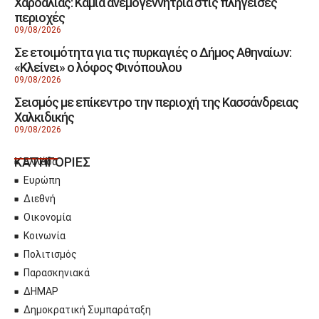
Χαρδαλιάς: Καμία ανεμογεννήτρια στις πληγείσες
περιοχές
09/08/2026
Σε ετοιμότητα για τις πυρκαγιές ο Δήμος Αθηναίων:
«Κλείνει» ο λόφος Φινόπουλου
09/08/2026
Σεισμός με επίκεντρο την περιοχή της Κασσάνδρειας
Χαλκιδικής
09/08/2026
ΚΑΤΗΓΟΡΙΕΣ
Ελλάδα
Ευρώπη
Διεθνή
Οικονομία
Κοινωνία
Πολιτισμός
Παρασκηνιακά
ΔΗΜΑΡ
Δημοκρατική Συμπαράταξη