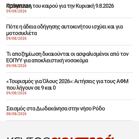
Πρόγνωση του καιρού για την Κυριακή 9.8.2026
ΚΟΙΝΩΝΙΑ
09/08/2026
Πότε η άδεια οδήγησης αυτοκινήτου ισχύει και για
μοτοσικλέτα
09/08/2026
Τι αποζημίωση δικαιούνται οι ασφαλισμένοι από τον
ΕΟΠΥΥ για αποκλειστική νοσοκόμα
09/08/2026
«Τουρισμός για Όλους 2026»: Αιτήσεις για τους ΑΦΜ
που λήγουν σε 9 και 0
09/08/2026
Σεισμός στα Δωδεκάνησα στην νήσο Ρόδο
08/08/2026