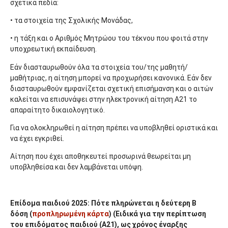
σχετικά πεδία:
• τα στοιχεία της Σχολικής Μονάδας,
• η τάξη και ο Αριθμός Μητρώου του τέκνου που φοιτά στην
υποχρεωτική εκπαίδευση.
Εάν διασταυρωθούν όλα τα στοιχεία του/της μαθητή/
μαθήτριας, η αίτηση μπορεί να προχωρήσει κανονικά. Εάν δεν
διασταυρωθούν εμφανίζεται σχετική επισήμανση και ο αιτών
καλείται να επισυνάψει στην ηλεκτρονική αίτηση Α21 το
απαραίτητο δικαιολογητικό.
Για να ολοκληρωθεί η αίτηση πρέπει να υποβληθεί οριστικά και
να έχει εγκριθεί.
Αίτηση που έχει αποθηκευτεί προσωρινά θεωρείται μη
υποβληθείσα και δεν λαμβάνεται υπόψη.
Επίδομα παιδιού 2025: Πότε πληρώνεται η δεύτερη Β
δόση (
προπληρωμένη κάρτα
) (Ειδικά για την περίπτωση
του επιδόματος παιδιού (Α21), ως χρόνος έναρξης