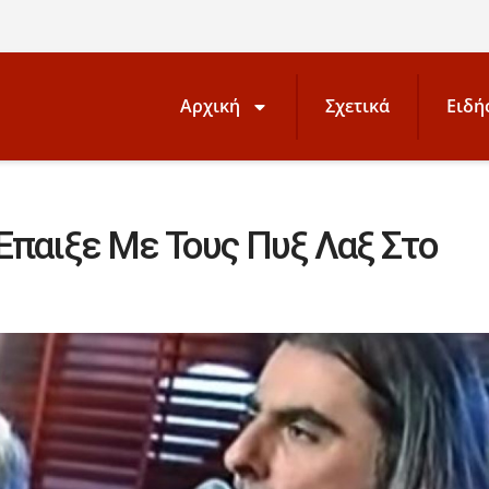
Αρχική
Σχετικά
Ειδή
Έπαιξε Με Τους Πυξ Λαξ Στο