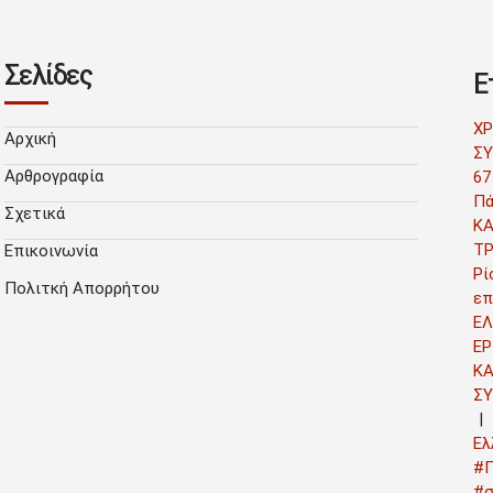
Σελίδες
Ε
Χ
Αρχική
ΣΥ
Αρθρογραφία
67
Πά
Σχετικά
Κ
Τ
Επικοινωνία
Ρί
Πολιτκή Απορρήτου
επ
ΕΛ
ΕΡ
Κ
Σ
Ελ
#Γ
#σ