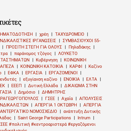
τικέτες
ΡΗΜΑΤΟΔΟΤΗΣΗ
χρέη
ΤΑΧΥΔΡΟΜΕΙΟ
ΝΔΙΚΑΛΙΣΤΙΚΕΣ ΙΡΓΑΝΩΣΕΙΣ
ΣΥΜΒΑΣΙΟΥΧΟΙ 55-
ΠΡΟΣΙΤΗ ΣΤΕΓΗ ΓΙΑ ΟΛΟΥΣ
Πηλαδάκης
τρα
παράνομος τζόγος
ΛΟΥΚΕΤΟ
ΑΤΑΣΤΗΜΑΤΩΝ
Κυβέρνηση
ΚΟΙΝΩΝΙΚΗ
ΡΑΠΕΖΑ
ΚΟΙΝΩΝΙΚΗ ΚΑΤΟΙΚΙΑ
ΚΑΡΦΙ
Καζίνο
ο
ΕΦΚΑ
ΕΡΓΑΣΙΑ
ΕΡΓΑΖΟΜΕΝΟΙ
ενδυτές
εξυγίανση καζίνο
ΕΝΟΙΚΙΑ
ΕΛΤΑ
ΕΚ
ΕΕΕΠ
Δυτική Ελλάδα
ΔΙΚΑΙΩΜΑ ΣΤΗΝ
ΓΑΣΙΑ
Δημόσιο
ΔΗΜΗΤΡΗΣ
ΑΡΑΓΕΩΡΓΟΠΟΥΛΟΣ
ΓΣΕΕ
Αχαΐα
ΑΠΟΛΥΣΕΙΣ
ΥΝΔΙΚΑΛΙΣΤΩΝ
ΑΠΕΡΓΙΑ 1 ΟΚΤΩΒΡΗ
ΑΠΕΡΓΙΑ
ΑΝΤΕΡΓΑΤΙΚΟ ΝΟΜΟΣΧΕΔΙΟ
ανάπτυξη Δυτικής
λάδας
Saint George Participations
Intrum
ΣΕΕ #πολιτική #κεντροαριστερά #εργαζόμενοι
υνδικαλισμός