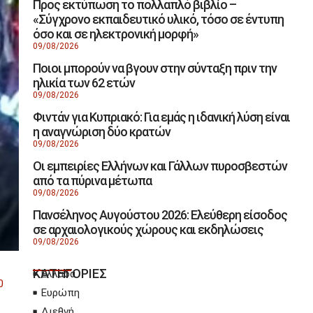
Προς εκτύπωση το πολλαπλό βιβλίο –
«Σύγχρονο εκπαιδευτικό υλικό, τόσο σε έντυπη
όσο και σε ηλεκτρονική μορφή»
09/08/2026
Ποιοι μπορούν να βγουν στην σύνταξη πριν την
ηλικία των 62 ετών
09/08/2026
Φιντάν για Κυπριακό: Για εμάς η ιδανική λύση είναι
η αναγνώριση δύο κρατών
09/08/2026
Οι εμπειρίες Ελλήνων και Γάλλων πυροσβεστών
από τα πύρινα μέτωπα
09/08/2026
Πανσέληνος Αυγούστου 2026: Ελεύθερη είσοδος
σε αρχαιολογικούς χώρους και εκδηλώσεις
09/08/2026
ΚΑΤΗΓΟΡΙΕΣ
Ελλάδα
0
Ευρώπη
Διεθνή