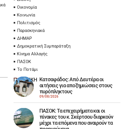
ικά
Οικονομία
Κοινωνία
Πολιτισμός
Παρασκηνιακά
ΔΗΜΑΡ
Δημοκρατική Συμπαράταξη
Κίνημα Αλλαγής
ΠΑΣΟΚ
Το Ποτάμι
Κατσαφάδος: Από Δευτέρα οι
ΠΟΛΙΤΙΚΗ
αιτήσεις για αποζημιώσεις στους
πυρόπληκτους
09/08/2026
ΠΑΣΟΚ: Τα επιχειρήματα και οι
πίνακες του κ. Σκέρτσου διαρκούν
μέχρι τα επόμενα που αναιρούν τα
προηγούμενα