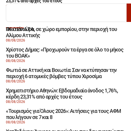
23,31% από αρχές του έτους
ΑΝΑΖΗΤΗΣΗ
Φωτιά τώρα, σε χώρο εμπορίου, στην περιοχή του
ΠΡΟΣΦΑΤΑ
Αλίμου Αττικής
08/08/2026
Χρίστος Δήμας: «Προχωρούν τα έργα σε όλο το μήκος
του ΒΟΑΚ»
08/08/2026
Φωτιά σε Αττική και Βοιωτία: Σαν να κτύπησαν την
περιοχή 6 ατομικές βόμβες τύπου Χιροσίμα
08/08/2026
Χρηματιστήριο Αθηνών: Εβδομαδιαία άνοδος 1,76%,
κέρδη 23,31% από αρχές του έτους
08/08/2026
«Τουρισμός για Όλους 2026»: Αιτήσεις για τους ΑΦΜ
που λήγουν σε 7 και 8
08/08/2026