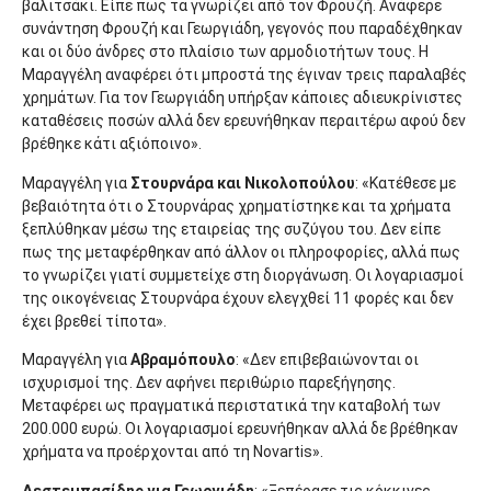
βαλιτσάκι. Είπε πως τα γνωρίζει από τον Φρουζή. Ανάφερε
συνάντηση Φρουζή και Γεωργιάδη, γεγονός που παραδέχθηκαν
και οι δύο άνδρες στο πλαίσιο των αρμοδιοτήτων τους. Η
Μαραγγέλη αναφέρει ότι μπροστά της έγιναν τρεις παραλαβές
χρημάτων. Για τον Γεωργιάδη υπήρξαν κάποιες αδιευκρίνιστες
καταθέσεις ποσών αλλά δεν ερευνήθηκαν περαιτέρω αφού δεν
βρέθηκε κάτι αξιόποινο».
Μαραγγέλη για
Στουρνάρα και Νικολοπούλου
: «Κατέθεσε με
βεβαιότητα ότι ο Στουρνάρας χρηματίστηκε και τα χρήματα
ξεπλύθηκαν μέσω της εταιρείας της συζύγου του. Δεν είπε
πως της μεταφέρθηκαν από άλλον οι πληροφορίες, αλλά πως
το γνωρίζει γιατί συμμετείχε στη διοργάνωση. Οι λογαριασμοί
της οικογένειας Στουρνάρα έχουν ελεγχθεί 11 φορές και δεν
έχει βρεθεί τίποτα».
Μαραγγέλη για
Αβραμόπουλο
: «Δεν επιβεβαιώνονται οι
ισχυρισμοί της. Δεν αφήνει περιθώριο παρεξήγησης.
Μεταφέρει ως πραγματικά περιστατικά την καταβολή των
200.000 ευρώ. Οι λογαριασμοί ερευνήθηκαν αλλά δε βρέθηκαν
χρήματα να προέρχονται από τη Novartis».
Δεστεμπασίδης για Γεωργιάδη
: «Ξεπέρασε τις κόκκινες