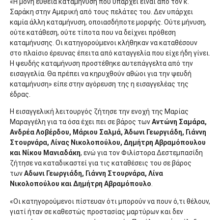
«Η μόνη ευθεία καταμήνυση που υπάρχει είναι από τον κ.
Σαράκη στην Αμερική από τους πελάτες του. Δεν υπάρχει
καμία άλλη καταμήνυση, οποιασδήποτε μορφής. Ούτε μήνυση,
ούτε κατάθεση, ούτε τίποτα που να δείχνει πρόθεση
καταμήνυσης. Οι κατηγορούμενοι κλήθηκαν να καταθέσουν
στο πλαίσιο έρευνας έπειτα από καταγγελία που είχε ήδη γίνει.
Η ψευδής καταμήνυση προστέθηκε αυτεπάγγελτα από την
εισαγγελία. Θα πρέπει να κηρυχθούν αθώοι για την ψευδή
καταμήνυση» είπε στην αγόρευση της η εισαγγελέας της
έδρας.
Η εισαγγελική λειτουργός ζήτησε την ενοχή της Μαρίας
Μαραγγέλη για τα όσα έχει πει σε βάρος των
Αντώνη Σαμάρα,
Ανδρέα Λοβέρδου, Μάριου Σαλμά, Άδωνι Γεωργιάδη, Γιάννη
Στουρνάρα, Λίνας Νικολοπούλου, Δημήτρη Αβραμόπουλου
και Νίκου Μανιαδάκη
, ενώ για τον Φιλίστορα Δεστεμπασίδη
ζήτησε να καταδικαστεί για τις καταθέσεις του σε βάρος
των
Αδωνι Γεωργιάδη, Γιάννη Στουρνάρα, Λίνα
Νικολοπούλου και Δημήτρη Αβραμόπουλο
.
«Οι κατηγορούμενοι πίστευαν ότι μπορούν να πουν ό,τι θέλουν,
γιατί ήταν σε καθεστώς προστασίας μαρτύρων και δεν