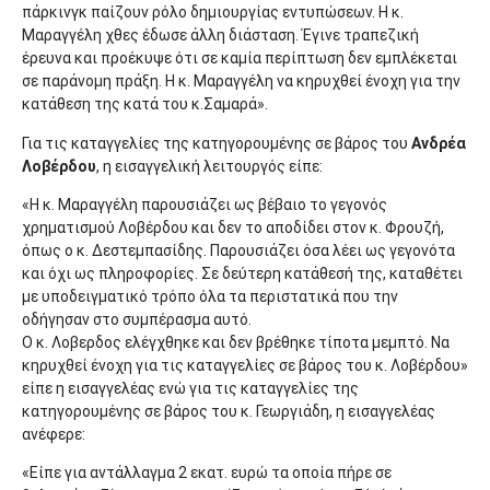
πάρκινγκ παίζουν ρόλο δημιουργίας εντυπώσεων. Η κ.
Μαραγγέλη χθες έδωσε άλλη διάσταση. Έγινε τραπεζική
έρευνα και προέκυψε ότι σε καμία περίπτωση δεν εμπλέκεται
σε παράνομη πράξη. Η κ. Μαραγγέλη να κηρυχθεί ένοχη για την
κατάθεση της κατά του κ.Σαμαρά».
Για τις καταγγελίες της κατηγορουμένης σε βάρος του
Ανδρέα
Λοβέρδου
, η εισαγγελική λειτουργός είπε:
«Η κ. Μαραγγέλη παρουσιάζει ως βέβαιο το γεγονός
χρηματισμού Λοβέρδου και δεν το αποδίδει στον κ. Φρουζή,
όπως ο κ. Δεστεμπασίδης. Παρουσιάζει όσα λέει ως γεγονότα
και όχι ως πληροφορίες. Σε δεύτερη κατάθεσή της, καταθέτει
με υποδειγματικό τρόπο όλα τα περιστατικά που την
οδήγησαν στο συμπέρασμα αυτό.
Ο κ. Λοβερδος ελέγχθηκε και δεν βρέθηκε τίποτα μεμπτό. Να
κηρυχθεί ένοχη για τις καταγγελίες σε βάρος του κ. Λοβέρδου»
είπε η εισαγγελέας ενώ για τις καταγγελίες της
κατηγορουμένης σε βάρος του κ. Γεωργιάδη, η εισαγγελέας
ανέφερε:
«Είπε για αντάλλαγμα 2 εκατ. ευρώ τα οποία πήρε σε