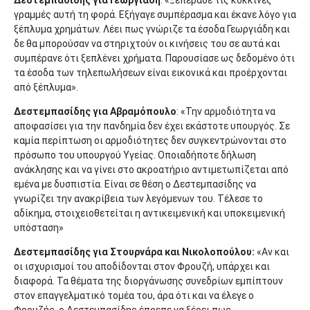
γραμμές αυτή τη φορά. Εξήγαγε συμπέρασμα και έκανε λόγο για
ξέπλυμα χρημάτων. Λέει πως γνώριζε τα έσοδα Γεωργιάδη και
δε θα μπορούσαν να στηριχτούν οι κινήσεις του σε αυτά και
συμπέρανε ότι ξεπλένει χρήματα. Παρουσίασε ως δεδομένο ότι
τα έσοδα των τηλεπωλήσεων είναι εικονικά και προέρχονται
από ξέπλυμα».
Δεστεμπασίδης για Αβραμόπουλο
: «Την αρμοδιότητα να
αποφασίσει για την πανδημία δεν έχει εκάστοτε υπουργός. Σε
καμία περίπτωση οι αρμοδιότητες δεν συγκεντρώνονται στο
πρόσωπο του υπουργού Υγείας. Οποιαδήποτε δήλωση
ανάκλησης και να γίνει στο ακροατήριο αντιμετωπίζεται από
εμένα με δυσπιστία. Είναι σε θέση ο Δεστεμπασίδης να
γνωρίζει την ανακρίβεια των λεγόμενων του. Τέλεσε το
αδίκημα, στοιχειοθετείται η αντικειμενική και υποκειμενική
υπόσταση»
Δεστεμπασίδης για Στουρνάρα και Νικολοπούλου:
«Αν και
οι ισχυρισμοί του αποδίδονται στον Φρουζή, υπάρχει και
διαφορά. Τα θέματα της διοργάνωσης συνεδρίων εμπίπτουν
στον επαγγελματικό τομέα του, άρα ότι και να έλεγε ο