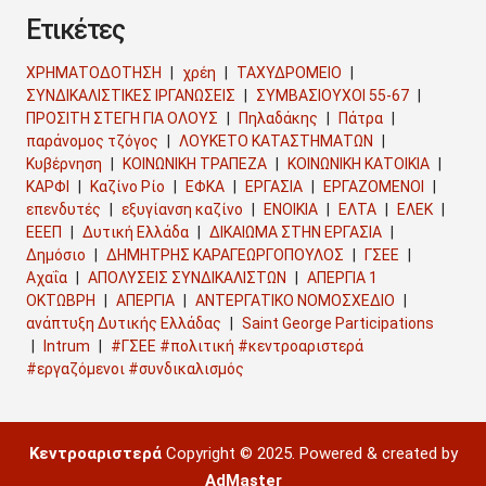
Ετικέτες
ΧΡΗΜΑΤΟΔΟΤΗΣΗ
χρέη
ΤΑΧΥΔΡΟΜΕΙΟ
ΣΥΝΔΙΚΑΛΙΣΤΙΚΕΣ ΙΡΓΑΝΩΣΕΙΣ
ΣΥΜΒΑΣΙΟΥΧΟΙ 55-67
ΠΡΟΣΙΤΗ ΣΤΕΓΗ ΓΙΑ ΟΛΟΥΣ
Πηλαδάκης
Πάτρα
παράνομος τζόγος
ΛΟΥΚΕΤΟ ΚΑΤΑΣΤΗΜΑΤΩΝ
Κυβέρνηση
ΚΟΙΝΩΝΙΚΗ ΤΡΑΠΕΖΑ
ΚΟΙΝΩΝΙΚΗ ΚΑΤΟΙΚΙΑ
ΚΑΡΦΙ
Καζίνο Ρίο
ΕΦΚΑ
ΕΡΓΑΣΙΑ
ΕΡΓΑΖΟΜΕΝΟΙ
επενδυτές
εξυγίανση καζίνο
ΕΝΟΙΚΙΑ
ΕΛΤΑ
ΕΛΕΚ
ΕΕΕΠ
Δυτική Ελλάδα
ΔΙΚΑΙΩΜΑ ΣΤΗΝ ΕΡΓΑΣΙΑ
Δημόσιο
ΔΗΜΗΤΡΗΣ ΚΑΡΑΓΕΩΡΓΟΠΟΥΛΟΣ
ΓΣΕΕ
Αχαΐα
ΑΠΟΛΥΣΕΙΣ ΣΥΝΔΙΚΑΛΙΣΤΩΝ
ΑΠΕΡΓΙΑ 1
ΟΚΤΩΒΡΗ
ΑΠΕΡΓΙΑ
ΑΝΤΕΡΓΑΤΙΚΟ ΝΟΜΟΣΧΕΔΙΟ
ανάπτυξη Δυτικής Ελλάδας
Saint George Participations
Intrum
#ΓΣΕΕ #πολιτική #κεντροαριστερά
#εργαζόμενοι #συνδικαλισμός
Κεντροαριστερά
Copyright © 2025. Powered & created by
AdMaster