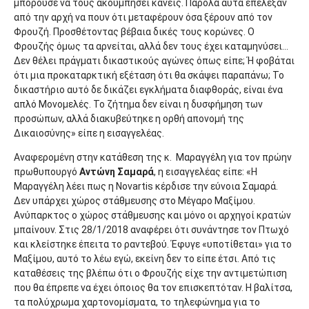
μπορούσε να τους ακουμπήσει κανείς. Παρόλα αυτά επέλεξαν
από την αρχή να πουν ότι μεταφέρουν όσα ξέρουν από τον
Φρουζή. Προσθέτοντας βέβαια δικές τους κορώνες. Ο
Φρουζής όμως τα αρνείται, αλλά δεν τους έχει καταμηνύσει…
Δεν θέλει πράγματι δικαστικούς αγώνες όπως είπε; Ή φοβάται
ότι μια προκαταρκτική εξέταση ότι θα σκάψει παραπάνω; Το
δικαστήριο αυτό δε δικάζει εγκλήματα διαφθοράς, είναι ένα
απλό Μονομελές. Το ζήτημα δεν είναι η δυσφήμηση των
προσώπων, αλλά διακυβεύτηκε η ορθή απονομή της
Δικαιοσύνης» είπε η εισαγγελέας.
Αναφερομένη στην κατάθεση της κ. Μαραγγέλη για τον πρώην
πρωθυπουργό
Αντώνη Σαμαρά
, η εισαγγελέας είπε: «Η
Μαραγγέλη λέει πως η Novartis κέρδισε την εύνοια Σαμαρά.
Δεν υπάρχει χώρος στάθμευσης στο Μέγαρο Μαξίμου.
Ανύπαρκτος ο χώρος στάθμευσης και μόνο οι αρχηγοί κρατών
μπαίνουν. Στις 28/1/2018 αναφέρει ότι συνάντησε τον Πτωχό
και κλείστηκε έπειτα το ραντεβού. Έφυγε «υποτίθεται» για το
Μαξίμου, αυτό το λέω εγώ, εκείνη δεν το είπε έτσι. Από τις
καταθέσεις της βλέπω ότι ο Φρουζής είχε την αντιμετώπιση
που θα έπρεπε να έχει όποιος θα τον επισκεπτόταν. Η βαλίτσα,
τα πολύχρωμα χαρτονομίσματα, το τηλεφώνημα για το