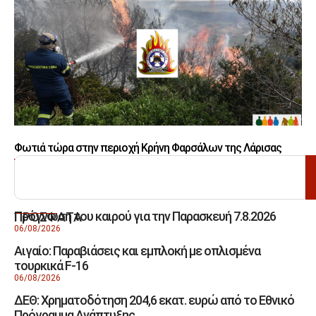
Φωτιά τώρα στην περιοχή Κρήνη Φαρσάλων της Λάρισας
ΑΝΑΖΗΤΗΣΗ
Πρόγνωση του καιρού για την Παρασκευή 7.8.2026
ΠΡΟΣΦΑΤΑ
06/08/2026
Αιγαίο: Παραβιάσεις και εμπλοκή με οπλισμένα
τουρκικά F-16
06/08/2026
ΔΕΘ: Χρηματοδότηση 204,6 εκατ. ευρώ από το Εθνικό
Πρόγραμμα Ανάπτυξης