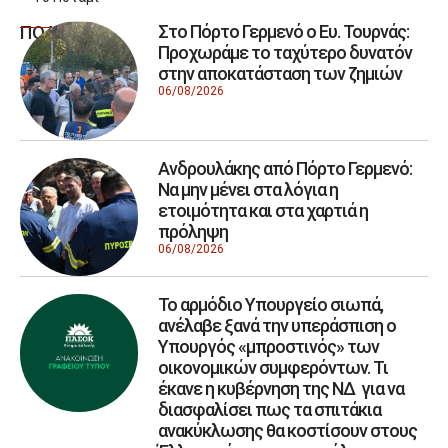
Στο Πόρτο Γερμενό ο Ευ. Τουρνάς:
ΠΟΛΙΤΙΚΗ
Προχωράμε το ταχύτερο δυνατόν
στην αποκατάσταση των ζημιών
06/08/2026
Ανδρουλάκης από Πόρτο Γερμενό:
Να μην μένει στα λόγια η
ετοιμότητα και στα χαρτιά η
πρόληψη
06/08/2026
Το αρμόδιο Υπουργείο σιωπά,
ανέλαβε ξανά την υπεράσπιση ο
Υπουργός «μπροστινός» των
οικονομικών συμφερόντων. Τι
έκανε η κυβέρνηση της ΝΔ για να
διασφαλίσει πως τα σπιτάκια
ανακύκλωσης θα κοστίσουν στους