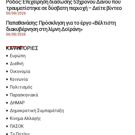
Ρόδος: Επιχείρηση διάσωσης 53χρονου Δανού που
τραυματίστηκε σε δύσβατη περιοχή – Δείτε βίντεο
06/08/2026
Παπαθανάσης: Πρόσκληση για το έργο «Βέλτιστη
διακυβέρνηση στη λίμνη Δοϊράνη»
06/08/2026
ΚΑΤΗΓΟΡΙΕΣ
Ελλάδα
Ευρώπη
Διεθνή
Οικονομία
Κοινωνία
Πολιτισμός
Παρασκηνιακά
ΔΗΜΑΡ
Δημοκρατική Συμπαράταξη
Κίνημα Αλλαγής
ΠΑΣΟΚ
Το Ποτάμι