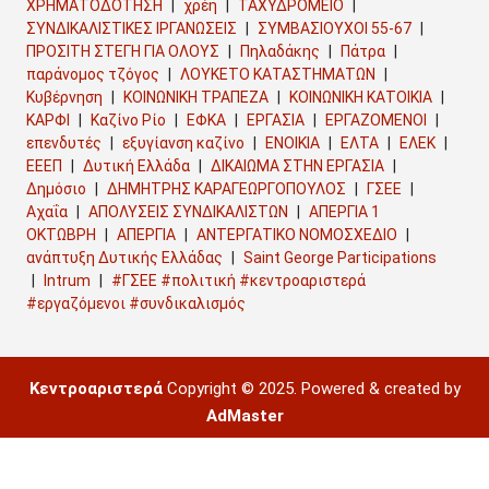
ΧΡΗΜΑΤΟΔΟΤΗΣΗ
χρέη
ΤΑΧΥΔΡΟΜΕΙΟ
ΣΥΝΔΙΚΑΛΙΣΤΙΚΕΣ ΙΡΓΑΝΩΣΕΙΣ
ΣΥΜΒΑΣΙΟΥΧΟΙ 55-67
ΠΡΟΣΙΤΗ ΣΤΕΓΗ ΓΙΑ ΟΛΟΥΣ
Πηλαδάκης
Πάτρα
παράνομος τζόγος
ΛΟΥΚΕΤΟ ΚΑΤΑΣΤΗΜΑΤΩΝ
Κυβέρνηση
ΚΟΙΝΩΝΙΚΗ ΤΡΑΠΕΖΑ
ΚΟΙΝΩΝΙΚΗ ΚΑΤΟΙΚΙΑ
ΚΑΡΦΙ
Καζίνο Ρίο
ΕΦΚΑ
ΕΡΓΑΣΙΑ
ΕΡΓΑΖΟΜΕΝΟΙ
επενδυτές
εξυγίανση καζίνο
ΕΝΟΙΚΙΑ
ΕΛΤΑ
ΕΛΕΚ
ΕΕΕΠ
Δυτική Ελλάδα
ΔΙΚΑΙΩΜΑ ΣΤΗΝ ΕΡΓΑΣΙΑ
Δημόσιο
ΔΗΜΗΤΡΗΣ ΚΑΡΑΓΕΩΡΓΟΠΟΥΛΟΣ
ΓΣΕΕ
Αχαΐα
ΑΠΟΛΥΣΕΙΣ ΣΥΝΔΙΚΑΛΙΣΤΩΝ
ΑΠΕΡΓΙΑ 1
ΟΚΤΩΒΡΗ
ΑΠΕΡΓΙΑ
ΑΝΤΕΡΓΑΤΙΚΟ ΝΟΜΟΣΧΕΔΙΟ
ανάπτυξη Δυτικής Ελλάδας
Saint George Participations
Intrum
#ΓΣΕΕ #πολιτική #κεντροαριστερά
#εργαζόμενοι #συνδικαλισμός
Κεντροαριστερά
Copyright © 2025. Powered & created by
AdMaster