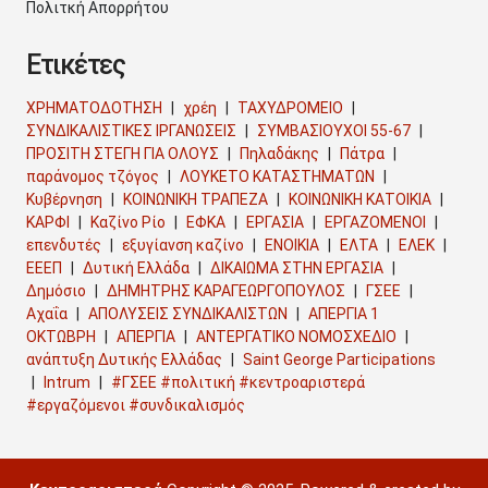
Πολιτκή Απορρήτου
Ετικέτες
ΧΡΗΜΑΤΟΔΟΤΗΣΗ
χρέη
ΤΑΧΥΔΡΟΜΕΙΟ
ΣΥΝΔΙΚΑΛΙΣΤΙΚΕΣ ΙΡΓΑΝΩΣΕΙΣ
ΣΥΜΒΑΣΙΟΥΧΟΙ 55-67
ΠΡΟΣΙΤΗ ΣΤΕΓΗ ΓΙΑ ΟΛΟΥΣ
Πηλαδάκης
Πάτρα
παράνομος τζόγος
ΛΟΥΚΕΤΟ ΚΑΤΑΣΤΗΜΑΤΩΝ
Κυβέρνηση
ΚΟΙΝΩΝΙΚΗ ΤΡΑΠΕΖΑ
ΚΟΙΝΩΝΙΚΗ ΚΑΤΟΙΚΙΑ
ΚΑΡΦΙ
Καζίνο Ρίο
ΕΦΚΑ
ΕΡΓΑΣΙΑ
ΕΡΓΑΖΟΜΕΝΟΙ
επενδυτές
εξυγίανση καζίνο
ΕΝΟΙΚΙΑ
ΕΛΤΑ
ΕΛΕΚ
ΕΕΕΠ
Δυτική Ελλάδα
ΔΙΚΑΙΩΜΑ ΣΤΗΝ ΕΡΓΑΣΙΑ
Δημόσιο
ΔΗΜΗΤΡΗΣ ΚΑΡΑΓΕΩΡΓΟΠΟΥΛΟΣ
ΓΣΕΕ
Αχαΐα
ΑΠΟΛΥΣΕΙΣ ΣΥΝΔΙΚΑΛΙΣΤΩΝ
ΑΠΕΡΓΙΑ 1
ΟΚΤΩΒΡΗ
ΑΠΕΡΓΙΑ
ΑΝΤΕΡΓΑΤΙΚΟ ΝΟΜΟΣΧΕΔΙΟ
ανάπτυξη Δυτικής Ελλάδας
Saint George Participations
Intrum
#ΓΣΕΕ #πολιτική #κεντροαριστερά
#εργαζόμενοι #συνδικαλισμός