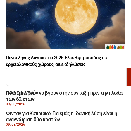
Πανσέληνος Αυγούστου 2026: Ελεύθερη είσοδος σε
αρχαιολογικούς χώρους και εκδηλώσεις
ΑΝΑΖΗΤΗΣΗ
Ποιοι μπορούν να βγουν στην σύνταξη πριν την ηλικία
ΠΡΟΣΦΑΤΑ
των 62 ετών
09/08/2026
Φιντάν για Κυπριακό: Για εμάς η ιδανική λύση είναι η
αναγνώριση δύο κρατών
09/08/2026