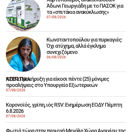
Άδωνι Γεωργιάδη με το ΠΑΣΟΚ για
τα «σπιτάκια ανακύκλωσης»
07/08/2026
Κωνσταντοπούλου για πυρκαγιές:
Όχι ατύχημα, αλλά έγκλημα
συνεχιζόμενο
06/08/2026
ΑΣΕΠ: Προκήρυξη για είκοσι πέντε (25) μόνιμες
ΚΟΙΝΩΝΙΑ
προσλήψεις στο Υπουργείο Εξωτερικών
07/08/2026
Κορονοϊός, γρίπη, ιός RSV: Ενημέρωση ΕΟΔΥ Πέμπτη
6.8.2026
07/08/2026
Φωτιά τώρα στην περιοχή Μεγάλη Χώρα Αγρινίου της