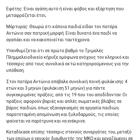
Εφέτης: Είναι αγάπη αυτό ή είναι φόβος και εξάρτηση που
μεταφράζεται έτσι;
Μάρτυρας: Θεωρώ ότι κάποια παιδιά είδαν τον πατέρα
Αντώνιο σαν πατρική μορφή. Είναι δυνατό ένα παιδί να
αγαπάει και να κακοποιείται ταυτόχρονα.
Υπενθυμίζεται ότι σε πρώτο βαθμό το Τριμελές
Πλημμελειοδικείο κήρυξε ομόφωνα ενόχους τον κληρικό και
τέσσερις από τους συνολικά οκτώ κατηγορούμενους για την
υπόθεση.
Στον πατέρα Αντώνιο επέβαλε συνολική ποινή φυλάκισης 4
ετών και 3 μηνών (φυλάκιση 51 μηνών) για πέντε
συγκεκριμένες πράξεις, από τις 19 που του αποδίδονταν. Οι
πράξεις αφορούν βαριές και απλές σωματικές βλάβες σε
βάρος παιδιών, όπως εξαναγκασμός σε εργασία παιδιών,
παρατεταμένη απομόνωση και ξυλοδαρμούς, τις οποίες
φαίνεται να παρότρυνε και να ενέκρινε.
Καταδίκασε επίσης τέσσερις στενούς συνεργάτες του, μεταξύ
των οποίων ο γενικός διευθυντής της ΜΚΟ και εργαζόμενοι σε