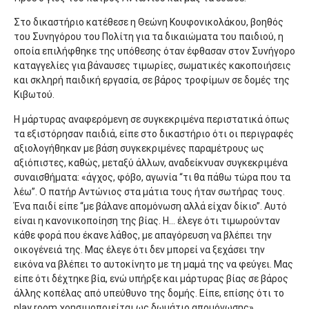
Στο δικαστήριο κατέθεσε η Θεώνη Κουφονικολάκου, βοηθός
του Συνηγόρου του Πολίτη για τα δικαιώματα του παιδιού, η
οποία επιλήφθηκε της υπόθεσης όταν έφθασαν στον Συνήγορο
καταγγελίες για βάναυσες τιμωρίες, σωματικές κακοποιήσεις
και σκληρή παιδική εργασία, σε βάρος τροφίμων σε δομές της
Κιβωτού.
Η μάρτυρας αναφερόμενη σε συγκεκριμένα περιστατικά όπως
τα εξιστόρησαν παιδιά, είπε στο δικαστήριο ότι οι περιγραφές
αξιολογήθηκαν με βάση συγκεκριμένες παραμέτρους ως
αξιόπιστες, καθώς, μεταξύ άλλων, αναδείκνυαν συγκεκριμένα
συναισθήματα: «άγχος, φόβο, αγωνία “τι θα πάθω τώρα που τα
λέω”. Ο πατήρ Αντώνιος στα μάτια τους ήταν σωτήρας τους.
Ένα παιδί είπε “με βάλανε απομόνωση αλλά είχαν δίκιο”. Αυτό
είναι η κανονικοποίηση της βίας. Η… έλεγε ότι τιμωρούνταν
κάθε φορά που έκανε λάθος, με απαγόρευση να βλέπει την
οικογένειά της. Μας έλεγε ότι δεν μπορεί να ξεχάσει την
εικόνα να βλέπει το αυτοκίνητο με τη μαμά της να φεύγει. Μας
είπε ότι δέχτηκε βία, ενώ υπήρξε και μάρτυρας βίας σε βάρος
άλλης κοπέλας από υπεύθυνο της δομής. Είπε, επίσης ότι το
play room χρησιμοποιείται ως δωμάτιο απομόνωσης».