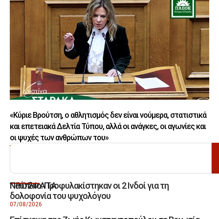
«Κύριε Βρούτση, ο αθλητισμός δεν είναι νούμερα, στατιστικά
και επετειακά Δελτία Τύπου, αλλά οι ανάγκες, οι αγωνίες και
οι ψυχές των ανθρώπων του»
ΑΝΑΖΗΤΗΣΗ
Ναύπλιο: Προφυλακίστηκαν οι 2 Ινδοί για τη
ΠΡΟΣΦΑΤΑ
δολοφονία του ψυχολόγου
07/08/2026