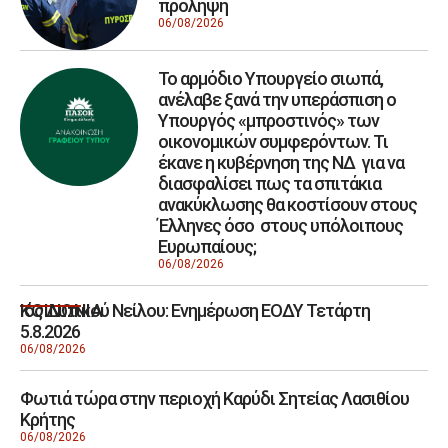
πρόληψη
06/08/2026
Το αρμόδιο Υπουργείο σιωπά,
ανέλαβε ξανά την υπεράσπιση ο
Υπουργός «μπροστινός» των
οικονομικών συμφερόντων. Τι
έκανε η κυβέρνηση της ΝΔ για να
διασφαλίσει πως τα σπιτάκια
ανακύκλωσης θα κοστίσουν στους
Έλληνες όσο στους υπόλοιπους
Ευρωπαίους;
06/08/2026
Ιός Δυτικού Νείλου: Ενημέρωση ΕΟΔΥ Τετάρτη
ΚΟΙΝΩΝΙΑ
5.8.2026
06/08/2026
Φωτιά τώρα στην περιοχή Καρύδι Σητείας Λασιθίου
Κρήτης
06/08/2026