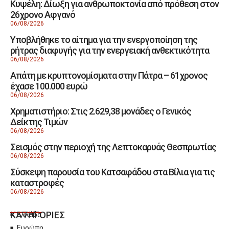
Κυψέλη: Δίωξη για ανθρωποκτονία από πρόθεση στον
26χρονο Αφγανό
06/08/2026
Υποβλήθηκε το αίτημα για την ενεργοποίηση της
ρήτρας διαφυγής για την ενεργειακή ανθεκτικότητα
06/08/2026
Απάτη με κρυπτονομίσματα στην Πάτρα – 61χρονος
έχασε 100.000 ευρώ
06/08/2026
Χρηματιστήριο: Στις 2.629,38 μονάδες ο Γενικός
Δείκτης Τιμών
06/08/2026
Σεισμός στην περιοχή της Λεπτοκαρυάς Θεσπρωτίας
06/08/2026
Σύσκεψη παρουσία του Κατσαφάδου στα Βίλια για τις
καταστροφές
06/08/2026
ΚΑΤΗΓΟΡΙΕΣ
Ελλάδα
Ευρώπη