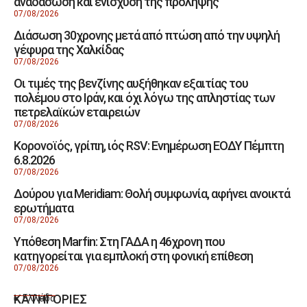
αναδάσωση και ενίσχυση της πρόληψης
07/08/2026
Διάσωση 30χρονης μετά από πτώση από την υψηλή
γέφυρα της Χαλκίδας
07/08/2026
Οι τιμές της βενζίνης αυξήθηκαν εξαιτίας του
πολέμου στο Ιράν, και όχι λόγω της απληστίας των
πετρελαϊκών εταιρειών
07/08/2026
Κορονοϊός, γρίπη, ιός RSV: Ενημέρωση ΕΟΔΥ Πέμπτη
6.8.2026
07/08/2026
Δούρου για Meridiam: Θολή συμφωνία, αφήνει ανοικτά
ερωτήματα
07/08/2026
Υπόθεση Marfin: Στη ΓΑΔΑ η 46χρονη που
κατηγορείται για εμπλοκή στη φονική επίθεση
07/08/2026
ΚΑΤΗΓΟΡΙΕΣ
Ελλάδα