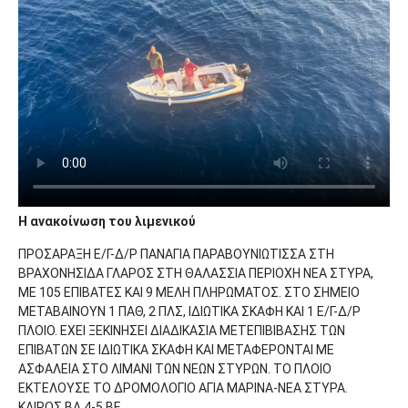
Η ανακοίνωση του λιμενικού
ΠPOΣAPAΞH E/Γ-Δ/P ΠANAΓIA ΠAPABOYNIΩTIΣΣA ΣTH
BPAXONHΣIΔA ΓΛAPOΣ ΣTH ΘAΛAΣΣIA ΠEPIOXH NEA ΣTYPA,
ME 105 EΠIBATEΣ KAI 9 MEΛH ΠΛHPΩMATOΣ. ΣTO ΣHMEIO
METABAINOYN 1 ΠAΘ, 2 ΠΛΣ, IΔIΩTIKA ΣKAΦH KAI 1 E/Γ-Δ/P
ΠΛOIO. EXEI ΞEKINHΣEI ΔIAΔIKAΣIA METEΠIBIBAΣHΣ TΩN
EΠIBATΩN ΣE IΔIΩTIKA ΣKAΦH KAI METAΦEPONTAI ME
AΣΦAΛEIA ΣTO ΛIMANI TΩN NEΩN ΣTYPΩN. TO ΠΛOIO
EKTEΛOYΣE TO ΔPOMOΛOΓIO AΓIA MAPINA-NEA ΣTYPA.
KAIPOΣ BA 4-5 BF.