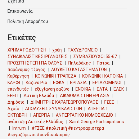
Σχετικά
Επικοινωνία
Πολιτκή Απορρήτου
Ετικέτες
ΧΡΗΜΑΤΟΔΟΤΗΣΗ
χρέη
ΤΑΧΥΔΡΟΜΕΙΟ
ΣΥΝΔΙΚΑΛΙΣΤΙΚΕΣ ΙΡΓΑΝΩΣΕΙΣ
ΣΥΜΒΑΣΙΟΥΧΟΙ 55-67
ΠΡΟΣΙΤΗ ΣΤΕΓΗ ΓΙΑ ΟΛΟΥΣ
Πηλαδάκης
Πάτρα
παράνομος τζόγος
ΛΟΥΚΕΤΟ ΚΑΤΑΣΤΗΜΑΤΩΝ
Κυβέρνηση
ΚΟΙΝΩΝΙΚΗ ΤΡΑΠΕΖΑ
ΚΟΙΝΩΝΙΚΗ ΚΑΤΟΙΚΙΑ
ΚΑΡΦΙ
Καζίνο Ρίο
ΕΦΚΑ
ΕΡΓΑΣΙΑ
ΕΡΓΑΖΟΜΕΝΟΙ
επενδυτές
εξυγίανση καζίνο
ΕΝΟΙΚΙΑ
ΕΛΤΑ
ΕΛΕΚ
ΕΕΕΠ
Δυτική Ελλάδα
ΔΙΚΑΙΩΜΑ ΣΤΗΝ ΕΡΓΑΣΙΑ
Δημόσιο
ΔΗΜΗΤΡΗΣ ΚΑΡΑΓΕΩΡΓΟΠΟΥΛΟΣ
ΓΣΕΕ
Αχαΐα
ΑΠΟΛΥΣΕΙΣ ΣΥΝΔΙΚΑΛΙΣΤΩΝ
ΑΠΕΡΓΙΑ 1
ΟΚΤΩΒΡΗ
ΑΠΕΡΓΙΑ
ΑΝΤΕΡΓΑΤΙΚΟ ΝΟΜΟΣΧΕΔΙΟ
ανάπτυξη Δυτικής Ελλάδας
Saint George Participations
Intrum
#ΓΣΕΕ #πολιτική #κεντροαριστερά
#εργαζόμενοι #συνδικαλισμός