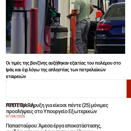
Οι τιμές της βενζίνης αυξήθηκαν εξαιτίας του πολέμου στο
Ιράν, και όχι λόγω της απληστίας των πετρελαϊκών
εταιρειών
ΑΝΑΖΗΤΗΣΗ
ΑΣΕΠ: Προκήρυξη για είκοσι πέντε (25) μόνιμες
ΠΡΟΣΦΑΤΑ
προσλήψεις στο Υπουργείο Εξωτερικών
07/08/2026
Παπασταύρου: Άμεσα έργα αποκατάστασης,