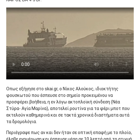
Oπως εξήγησε στο skai.gr, ο Νίκος Αλούκος, ιδιοκτήτης
φουσκωτού που έσπευσε στο σημείο προκειμένου να
προσφέρει βοήθεια, η εν λόγω ακτοπλοϊκή σύνδεση (Νέα
Στύρα- Αγία Μαρίνα), αποτελεί ρουτίνα για τα φέρι μποτ που
εκτελούν καθημερινά και σε τακτά χρονικά διαστήματα αυτά
τα δρομολόγια.
Περιέγραψε πως αν και δεν ήταν σε οπτική επαφή με το πλοίο,
έλαβε ενημέρωση και έσπευσε μέσα σε 10 λεπτά από τη στιγμή