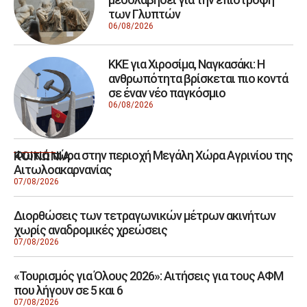
των Γλυπτών
06/08/2026
ΚΚΕ για Χιροσίμα, Ναγκασάκι: Η
ανθρωπότητα βρίσκεται πιο κοντά
σε έναν νέο παγκόσμιο
06/08/2026
Φωτιά τώρα στην περιοχή Μεγάλη Χώρα Αγρινίου της
ΚΟΙΝΩΝΙΑ
Αιτωλοακαρνανίας
07/08/2026
Διορθώσεις των τετραγωνικών μέτρων ακινήτων
χωρίς αναδρομικές χρεώσεις
07/08/2026
«Τουρισμός για Όλους 2026»: Αιτήσεις για τους ΑΦΜ
που λήγουν σε 5 και 6
07/08/2026