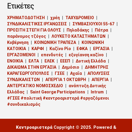
Ετικέτες
ΧΡΗΜΑΤΟΔΟΤΗΣΗ
χρέη
ΤΑΧΥΔΡΟΜΕΙΟ
ΣΥΝΔΙΚΑΛΙΣΤΙΚΕΣ ΙΡΓΑΝΩΣΕΙΣ
ΣΥΜΒΑΣΙΟΥΧΟΙ 55-67
ΠΡΟΣΙΤΗ ΣΤΕΓΗ ΓΙΑ ΟΛΟΥΣ
Πηλαδάκης
Πάτρα
παράνομος τζόγος
ΛΟΥΚΕΤΟ ΚΑΤΑΣΤΗΜΑΤΩΝ
Κυβέρνηση
ΚΟΙΝΩΝΙΚΗ ΤΡΑΠΕΖΑ
ΚΟΙΝΩΝΙΚΗ
ΚΑΤΟΙΚΙΑ
ΚΑΡΦΙ
Καζίνο Ρίο
ΕΦΚΑ
ΕΡΓΑΣΙΑ
ΕΡΓΑΖΟΜΕΝΟΙ
επενδυτές
εξυγίανση καζίνο
ΕΝΟΙΚΙΑ
ΕΛΤΑ
ΕΛΕΚ
ΕΕΕΠ
Δυτική Ελλάδα
ΔΙΚΑΙΩΜΑ ΣΤΗΝ ΕΡΓΑΣΙΑ
Δημόσιο
ΔΗΜΗΤΡΗΣ
ΚΑΡΑΓΕΩΡΓΟΠΟΥΛΟΣ
ΓΣΕΕ
Αχαΐα
ΑΠΟΛΥΣΕΙΣ
ΣΥΝΔΙΚΑΛΙΣΤΩΝ
ΑΠΕΡΓΙΑ 1 ΟΚΤΩΒΡΗ
ΑΠΕΡΓΙΑ
ΑΝΤΕΡΓΑΤΙΚΟ ΝΟΜΟΣΧΕΔΙΟ
ανάπτυξη Δυτικής
Ελλάδας
Saint George Participations
Intrum
#ΓΣΕΕ #πολιτική #κεντροαριστερά #εργαζόμενοι
#συνδικαλισμός
Κεντροαριστερά
Copyright © 2025. Powered &