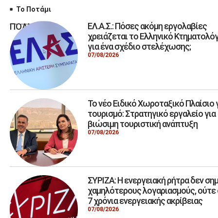
Το Ποτάμι
ΕΛ.Α.Σ.: Πόσες ακόμη εργολαβίες
ΠΟΛΙΤΙΚΗ
χρειάζεται το Ελληνικό Κτηματολόγ
για ένα σχέδιο στελέχωσης;
07/08/2026
Το νέο Ειδικό Χωροταξικό Πλαίσιο 
τουρισμό: Στρατηγικό εργαλείο για
βιώσιμη τουριστική ανάπτυξη
07/08/2026
ΣΥΡΙΖΑ: Η ενεργειακή ρήτρα δεν σημ
χαμηλότερους λογαριασμούς, ούτε 
7 χρόνια ενεργειακής ακρίβειας
07/08/2026