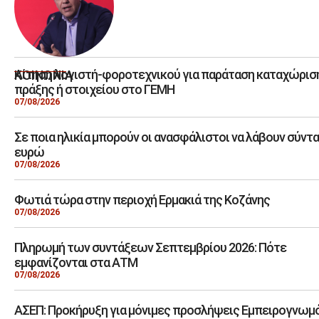
Αίτηση λογιστή-φοροτεχνικού για παράταση καταχώρισ
ΚΟΙΝΩΝΙΑ
πράξης ή στοιχείου στο ΓΕΜΗ
07/08/2026
Σε ποια ηλικία μπορούν οι ανασφάλιστοι να λάβουν σύντ
ευρώ
07/08/2026
Φωτιά τώρα στην περιοχή Ερμακιά της Κοζάνης
07/08/2026
Πληρωμή των συντάξεων Σεπτεμβρίου 2026: Πότε
εμφανίζονται στα ΑΤΜ
07/08/2026
ΑΣΕΠ: Προκήρυξη για μόνιμες προσλήψεις Εμπειρογνω