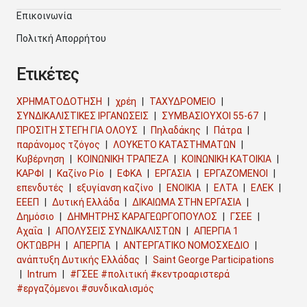
Επικοινωνία
Πολιτκή Απορρήτου
Ετικέτες
ΧΡΗΜΑΤΟΔΟΤΗΣΗ
χρέη
ΤΑΧΥΔΡΟΜΕΙΟ
ΣΥΝΔΙΚΑΛΙΣΤΙΚΕΣ ΙΡΓΑΝΩΣΕΙΣ
ΣΥΜΒΑΣΙΟΥΧΟΙ 55-67
ΠΡΟΣΙΤΗ ΣΤΕΓΗ ΓΙΑ ΟΛΟΥΣ
Πηλαδάκης
Πάτρα
παράνομος τζόγος
ΛΟΥΚΕΤΟ ΚΑΤΑΣΤΗΜΑΤΩΝ
Κυβέρνηση
ΚΟΙΝΩΝΙΚΗ ΤΡΑΠΕΖΑ
ΚΟΙΝΩΝΙΚΗ ΚΑΤΟΙΚΙΑ
ΚΑΡΦΙ
Καζίνο Ρίο
ΕΦΚΑ
ΕΡΓΑΣΙΑ
ΕΡΓΑΖΟΜΕΝΟΙ
επενδυτές
εξυγίανση καζίνο
ΕΝΟΙΚΙΑ
ΕΛΤΑ
ΕΛΕΚ
ΕΕΕΠ
Δυτική Ελλάδα
ΔΙΚΑΙΩΜΑ ΣΤΗΝ ΕΡΓΑΣΙΑ
Δημόσιο
ΔΗΜΗΤΡΗΣ ΚΑΡΑΓΕΩΡΓΟΠΟΥΛΟΣ
ΓΣΕΕ
Αχαΐα
ΑΠΟΛΥΣΕΙΣ ΣΥΝΔΙΚΑΛΙΣΤΩΝ
ΑΠΕΡΓΙΑ 1
ΟΚΤΩΒΡΗ
ΑΠΕΡΓΙΑ
ΑΝΤΕΡΓΑΤΙΚΟ ΝΟΜΟΣΧΕΔΙΟ
ανάπτυξη Δυτικής Ελλάδας
Saint George Participations
Intrum
#ΓΣΕΕ #πολιτική #κεντροαριστερά
#εργαζόμενοι #συνδικαλισμός