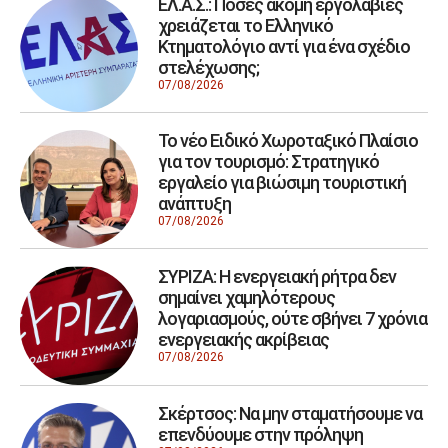
ΕΛ.Α.Σ.: Πόσες ακόμη εργολαβίες
χρειάζεται το Ελληνικό
Κτηματολόγιο αντί για ένα σχέδιο
στελέχωσης;
07/08/2026
Το νέο Ειδικό Χωροταξικό Πλαίσιο
για τον τουρισμό: Στρατηγικό
εργαλείο για βιώσιμη τουριστική
ανάπτυξη
07/08/2026
ΣΥΡΙΖΑ: Η ενεργειακή ρήτρα δεν
σημαίνει χαμηλότερους
λογαριασμούς, ούτε σβήνει 7 χρόνια
ενεργειακής ακρίβειας
07/08/2026
Σκέρτσος: Να μην σταματήσουμε να
επενδύουμε στην πρόληψη