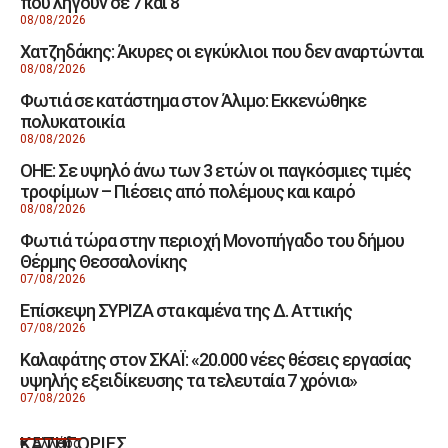
που λήγουν σε 7 και 8
08/08/2026
Χατζηδάκης: Άκυρες οι εγκύκλιοι που δεν αναρτώνται
08/08/2026
Φωτιά σε κατάστημα στον Άλιμο: Εκκενώθηκε
πολυκατοικία
08/08/2026
ΟΗΕ: Σε υψηλό άνω των 3 ετών οι παγκόσμιες τιμές
τροφίμων – Πιέσεις από πολέμους και καιρό
08/08/2026
Φωτιά τώρα στην περιοχή Μονοπήγαδο του δήμου
Θέρμης Θεσσαλονίκης
07/08/2026
Επίσκεψη ΣΥΡΙΖΑ στα καμένα της Δ. Αττικής
07/08/2026
Καλαφάτης στον ΣΚΑΪ: «20.000 νέες θέσεις εργασίας
υψηλής εξειδίκευσης τα τελευταία 7 χρόνια»
07/08/2026
ΚΑΤΗΓΟΡΙΕΣ
Ελλάδα