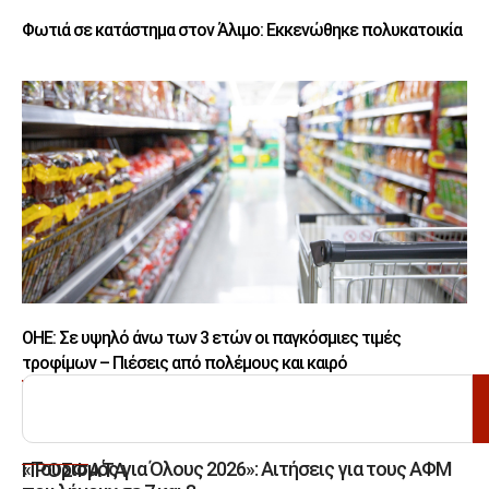
Φωτιά σε κατάστημα στον Άλιμο: Εκκενώθηκε πολυκατοικία
ΟΗΕ: Σε υψηλό άνω των 3 ετών οι παγκόσμιες τιμές
τροφίμων – Πιέσεις από πολέμους και καιρό
ΑΝΑΖΗΤΗΣΗ
«Τουρισμός για Όλους 2026»: Αιτήσεις για τους ΑΦΜ
ΠΡΟΣΦΑΤΑ