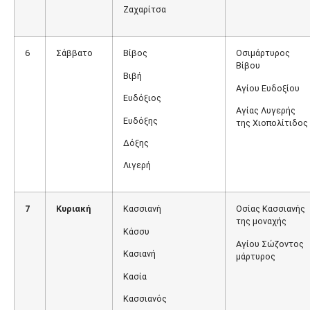
Ζαχαρίτσα
6
Σάββατο
Βίβος
Οσιμάρτυρος
Βίβου
Βιβή
Αγίου Ευδοξίου
Ευδόξιος
Αγίας Λυγερής
Ευδόξης
της Χιοπολίτιδος
Δόξης
Λιγερή
7
Κυριακή
Κασσιανή
Οσίας Κασσιανής
της μοναχής
Κάσσυ
Αγίου Σώζοντος
Κασιανή
μάρτυρος
Κασία
Κασσιανός