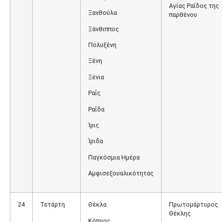
Αγίας Ραΐδος της
Ξανθούλα
παρθένου
Ξάνθιππος
Πολυξένη
Ξένη
Ξένια
Ραΐς
Ραΐδα
Ίρις
Ίριδα
Παγκόσμια Ημέρα
Αμφισεξουαλικότητας
24
Τετάρτη
Θέκλα
Πρωτομάρτυρος
Θέκλης
Κόπρος