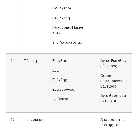
Πουλχέρω
Πουλχέρη
Παγκόσμια Ημέρα
κατά
της Αυτοκτονίας
11
Πέμπτη
Ευανθία
Αγίας Ευανθίας
μάρτυρος
Εύα
Οσίου
Ευάνθης
Ευφροσύνου του
μαγείρου
Ευφρόσυνος
Αγια Θεοδωρα η
Φρόσυνος
εν Βαστα
12
Παρασκευή
Απόδοσις της
εορτής του