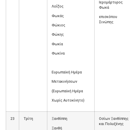
Ιερομάρτυρος
Λοΐζος
Φωκά
Φωκάς
επισκόπου
Σινώπης
Φώκιος
Φώκης
Φωκία
Φωκίνα
Ευρωπαϊκή Ημέρα
Μετακινήσεων
(Ευρωπαϊκή Ημέρα
Χωρίς Αυτοκίνητο)
23
Τρίτη
Ξανθίππη
Οσίων Ξανθίππης
και Πολυξένης
Ξανθή