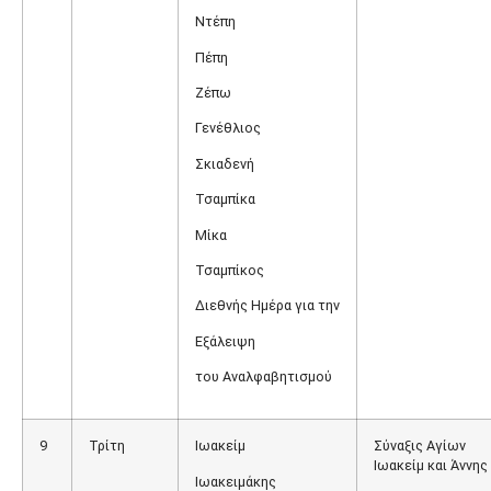
Ντέπη
Πέπη
Ζέπω
Γενέθλιος
Σκιαδενή
Τσαμπίκα
Μίκα
Τσαμπίκος
Διεθνής Ημέρα για την
Εξάλειψη
του Αναλφαβητισμού
9
Τρίτη
Ιωακείμ
Σύναξις Αγίων
Ιωακείμ και Άννης
Ιωακειμάκης