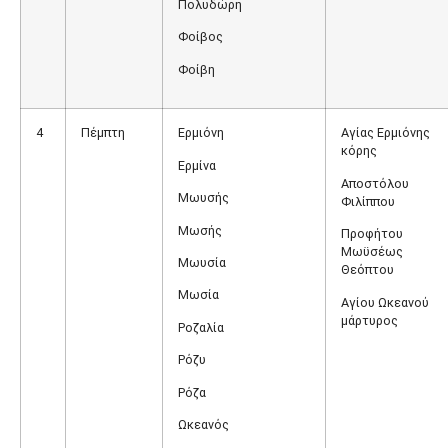
Πολυδώρη
Φοίβος
Φοίβη
4
Πέμπτη
Ερμιόνη
Αγίας Ερμιόνης
κόρης
Ερμίνα
Αποστόλου
Μωυσής
Φιλίππου
Μωσής
Προφήτου
Μωϋσέως
Μωυσία
Θεόπτου
Μωσία
Αγίου Ωκεανού
μάρτυρος
Ροζαλία
Ρόζυ
Ρόζα
Ωκεανός