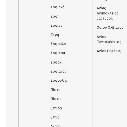
Σοφιανή
Αγίας
Αγαθοκλείας
Σόφη
μάρτυρος
Σοφίνα
Οσίου Ολβιανού
Φιφή
Αγίου
Παντολέοντος
Σοφούλα
Αγίου Πηλέως
Σοφίτσα
Σοφάκι
Σοφιανός
Σοφούλης
Πίστη
Πίστις
Ελπίδα
Ελπίς
Αγάπη