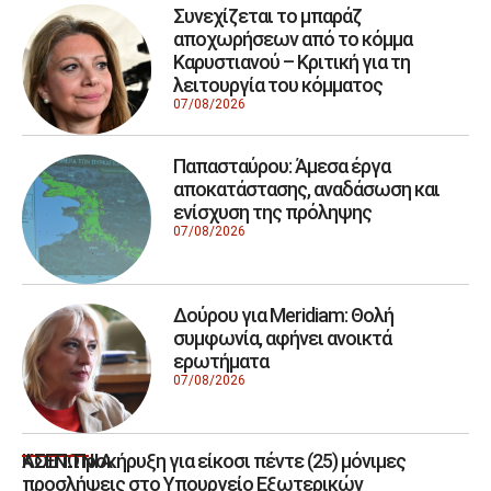
Συνεχίζεται το μπαράζ
αποχωρήσεων από το κόμμα
Καρυστιανού – Κριτική για τη
λειτουργία του κόμματος
07/08/2026
Παπασταύρου: Άμεσα έργα
αποκατάστασης, αναδάσωση και
ενίσχυση της πρόληψης
07/08/2026
Δούρου για Meridiam: Θολή
συμφωνία, αφήνει ανοικτά
ερωτήματα
07/08/2026
ΑΣΕΠ: Προκήρυξη για είκοσι πέντε (25) μόνιμες
ΚΟΙΝΩΝΙΑ
προσλήψεις στο Υπουργείο Εξωτερικών