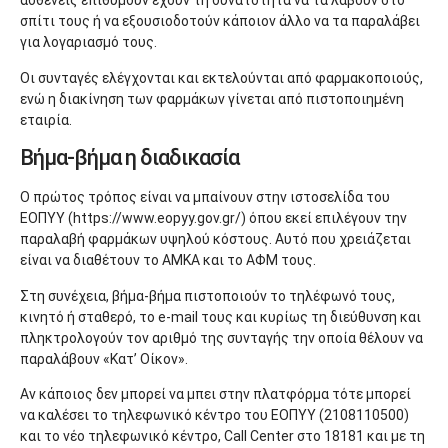
ασθενείς επιθυμούν έχουν τη δυνατότητα να τα λάβουν στο
σπίτι τους ή να εξουσιοδοτούν κάποιον άλλο να τα παραλάβει
για λογαριασμό τους.
Οι συνταγές ελέγχονται και εκτελούνται από φαρμακοποιούς,
ενώ η διακίνηση των φαρμάκων γίνεται από πιστοποιημένη
εταιρία.
Βήμα-βήμα η διαδικασία
Ο πρώτος τρόπος είναι να μπαίνουν στην ιστοσελίδα του
ΕΟΠΥΥ (https://www.eopyy.gov.gr/) όπου εκεί επιλέγουν την
παραλαβή φαρμάκων υψηλού κόστους. Αυτό που χρειάζεται
είναι να διαθέτουν το ΑΜΚΑ και το ΑΦΜ τους.
Στη συνέχεια, βήμα-βήμα πιστοποιούν το τηλέφωνό τους,
κινητό ή σταθερό, το e-mail τους και κυρίως τη διεύθυνση και
πληκτρολογούν τον αριθμό της συνταγής την οποία θέλουν να
παραλάβουν «Κατ’ Οίκον».
Αν κάποιος δεν μπορεί να μπει στην πλατφόρμα τότε μπορεί
να καλέσει το τηλεφωνικό κέντρο του ΕΟΠΥΥ (2108110500)
και το νέο τηλεφωνικό κέντρο, Call Center στο 18181 και με τη