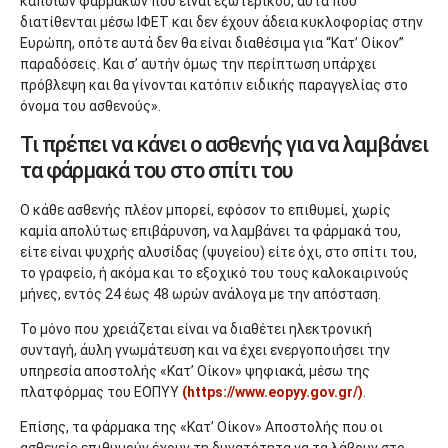
κάποιων φαρμάκων που είναι εξωτερικού, αυτά που
διατίθενται μέσω ΙΦΕΤ και δεν έχουν άδεια κυκλοφορίας στην
Ευρώπη, οπότε αυτά δεν θα είναι διαθέσιμα για “Κατ’ Οίκον”
παραδόσεις. Και σ’ αυτήν όμως την περίπτωση υπάρχει
πρόβλεψη και θα γίνονται κατόπιν ειδικής παραγγελίας στο
όνομα του ασθενούς».
Τι πρέπει να κάνει ο ασθενής για να λαμβάνει
τα φάρμακά του στο σπίτι του
O κάθε ασθενής πλέον μπορεί, εφόσον το επιθυμεί, χωρίς
καμία απολύτως επιβάρυνση, να λαμβάνει τα φάρμακά του,
είτε είναι ψυχρής αλυσίδας (ψυγείου) είτε όχι, στο σπίτι του,
το γραφείο, ή ακόμα και το εξοχικό του τους καλοκαιρινούς
μήνες, εντός 24 έως 48 ωρών ανάλογα με την απόσταση.
Το μόνο που χρειάζεται είναι να διαθέτει ηλεκτρονική
συνταγή, άυλη γνωμάτευση και να έχει ενεργοποιήσει την
υπηρεσία αποστολής «Κατ’ Οίκον» ψηφιακά, μέσω της
πλατφόρμας του ΕΟΠΥΥ
(https://www.eopyy.gov.gr/)
.
Επίσης, τα φάρμακα της «Κατ’ Οίκον» Αποστολής που οι