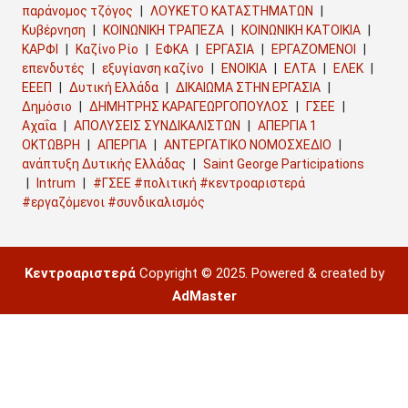
παράνομος τζόγος
ΛΟΥΚΕΤΟ ΚΑΤΑΣΤΗΜΑΤΩΝ
Κυβέρνηση
ΚΟΙΝΩΝΙΚΗ ΤΡΑΠΕΖΑ
ΚΟΙΝΩΝΙΚΗ ΚΑΤΟΙΚΙΑ
ΚΑΡΦΙ
Καζίνο Ρίο
ΕΦΚΑ
ΕΡΓΑΣΙΑ
ΕΡΓΑΖΟΜΕΝΟΙ
επενδυτές
εξυγίανση καζίνο
ΕΝΟΙΚΙΑ
ΕΛΤΑ
ΕΛΕΚ
ΕΕΕΠ
Δυτική Ελλάδα
ΔΙΚΑΙΩΜΑ ΣΤΗΝ ΕΡΓΑΣΙΑ
Δημόσιο
ΔΗΜΗΤΡΗΣ ΚΑΡΑΓΕΩΡΓΟΠΟΥΛΟΣ
ΓΣΕΕ
Αχαΐα
ΑΠΟΛΥΣΕΙΣ ΣΥΝΔΙΚΑΛΙΣΤΩΝ
ΑΠΕΡΓΙΑ 1
ΟΚΤΩΒΡΗ
ΑΠΕΡΓΙΑ
ΑΝΤΕΡΓΑΤΙΚΟ ΝΟΜΟΣΧΕΔΙΟ
ανάπτυξη Δυτικής Ελλάδας
Saint George Participations
Intrum
#ΓΣΕΕ #πολιτική #κεντροαριστερά
#εργαζόμενοι #συνδικαλισμός
Κεντροαριστερά
Copyright © 2025. Powered & created by
AdMaster