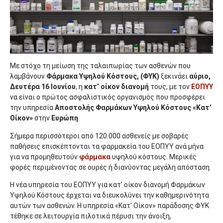
Με στόχο τη μείωση της ταλαιπωρίας των ασθενών που
λαμβάνουν
Φάρμακα Υψηλού Κόστους, (ΦΥΚ)
ξεκινάει
αύριο,
Δευτέρα 16 Ιουνίου
, η
κατ’ οίκον
διανομή
τους, με τον
ΕΟΠΥΥ
να είναι ο πρώτος ασφαλιστικός οργανισμός που προσφέρει
την υπηρεσία
Αποστολής Φαρμάκων Υψηλού Κόστους «Κατ’
Οίκον»
στην
Ευρώπη
.
Σήμερα περισσότεροι από 120.000 ασθενείς με σοβαρές
παθήσεις επισκέπτονται τα φαρμακεία του ΕΟΠΥΥ ανά μήνα
για να προμηθευτούν
φάρμακα
υψηλού κόστους. Μερικές
φορές περιμένοντας σε ουρές ή διανύοντας μεγάλη απόσταση.
Η νέα υπηρεσία του ΕΟΠΥΥ για κατ’ οίκον διανομή Φαρμάκων
Υψηλού Κόστους έρχεται να διευκολύνει την καθημερινότητα
αυτών των ασθενών. Η υπηρεσία «Κατ’ Οίκον» παράδοσης ΦΥΚ
τέθηκε σε λειτουργία πιλοτικά πέρυσι την άνοιξη,