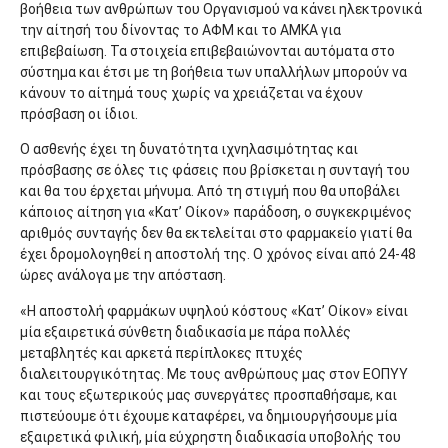
βοήθεια των ανθρώπων του Οργανισμού να κάνει ηλεκτρονικά
την αίτησή του δίνοντας το ΑΦΜ και το ΑΜΚΑ για
επιβεβαίωση. Τα στοιχεία επιβεβαιώνονται αυτόματα στο
σύστημα και έτσι με τη βοήθεια των υπαλλήλων μπορούν να
κάνουν το αίτημά τους χωρίς να χρειάζεται να έχουν
πρόσβαση οι ίδιοι.
Ο ασθενής έχει τη δυνατότητα ιχνηλασιμότητας και
πρόσβασης σε όλες τις φάσεις που βρίσκεται η συνταγή του
και θα του έρχεται μήνυμα. Από τη στιγμή που θα υποβάλει
κάποιος αίτηση για «Κατ’ Οίκον» παράδοση, ο συγκεκριμένος
αριθμός συνταγής δεν θα εκτελείται στο φαρμακείο γιατί θα
έχει δρομολογηθεί η αποστολή της. Ο χρόνος είναι από 24-48
ώρες ανάλογα με την απόσταση.
«Η αποστολή φαρμάκων υψηλού κόστους «Κατ’ Οίκον» είναι
μία εξαιρετικά σύνθετη διαδικασία με πάρα πολλές
μεταβλητές και αρκετά περίπλοκες πτυχές
διαλειτουργικότητας. Με τους ανθρώπους μας στον ΕΟΠΥΥ
και τους εξωτερικούς μας συνεργάτες προσπαθήσαμε, και
πιστεύουμε ότι έχουμε καταφέρει, να δημιουργήσουμε μία
εξαιρετικά φιλική, μία εύχρηστη διαδικασία υποβολής του