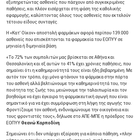
εξυπηρετώντας ασθενείς που πάσχουν από συγκεκριμένες
παθήσεις, και πλέον εισέρχεται στη φάση της καθολικής
εφαρμογής, καλύπτοντας όλους τους ασθενείς που εκτελούν
τέτοιου είδους συνταγές.
H «Κατ’ Οίκον» αποστολή φαρμάκων αφορά περίπου 139.000
ασθενείς που επισκέπτονται τα φαρμακεία του ΕΟΠΥΥ σε
μηνιαία ή διμηνιαία βάση.
«Το 72% των συμπολιτών μας βρίσκεται σε Αθήνα και
Θεσσαλονίκη και εξ αυτών το 41% έχει χρόνιες παθήσεις, που
σημαίνει ότι η καθημερινότητά τους είναι ήδη βεβαρημένη. Με
αυτόν τον τρόπο, όχι μόνο φτάνουν τα φάρμακα στην πόρτα
του ασθενή αλλά βελτιώνουμε την καθημερινότητά του, την
ποιότητα της ζωής του, μειώνουμε την ταλαιπωρία και τον
βοηθούμε να έχει έγκαιρα τη φαρμακευτική αγωγή που είναι
σημαντικό για να έχει συμμόρφωση στη λήψη της αγωγής του.
Φροντίζουμε τον ασθενή, ενδυναμώνουμε την οικογένεια και
τους φροντιστές τους», δήλωσε στο ΑΠΕ-ΜΠΕ η πρόεδρος του
ΕΟΠΥΥ
Θεανώ Καρποδίνη
.
Σημειώνει ότι δεν υπάρχει εξαίρεση για κάποια πάθηση, «πλην