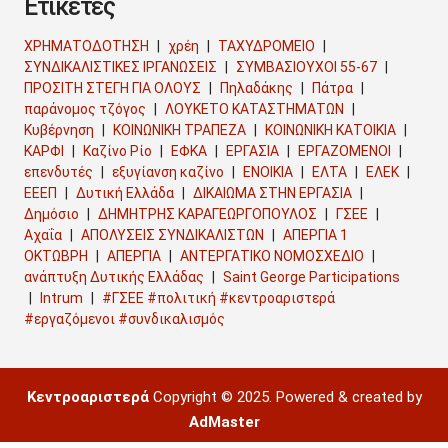
Ετικέτες
ΧΡΗΜΑΤΟΔΟΤΗΣΗ
χρέη
ΤΑΧΥΔΡΟΜΕΙΟ
ΣΥΝΔΙΚΑΛΙΣΤΙΚΕΣ ΙΡΓΑΝΩΣΕΙΣ
ΣΥΜΒΑΣΙΟΥΧΟΙ 55-67
ΠΡΟΣΙΤΗ ΣΤΕΓΗ ΓΙΑ ΟΛΟΥΣ
Πηλαδάκης
Πάτρα
παράνομος τζόγος
ΛΟΥΚΕΤΟ ΚΑΤΑΣΤΗΜΑΤΩΝ
Κυβέρνηση
ΚΟΙΝΩΝΙΚΗ ΤΡΑΠΕΖΑ
ΚΟΙΝΩΝΙΚΗ ΚΑΤΟΙΚΙΑ
ΚΑΡΦΙ
Καζίνο Ρίο
ΕΦΚΑ
ΕΡΓΑΣΙΑ
ΕΡΓΑΖΟΜΕΝΟΙ
επενδυτές
εξυγίανση καζίνο
ΕΝΟΙΚΙΑ
ΕΛΤΑ
ΕΛΕΚ
ΕΕΕΠ
Δυτική Ελλάδα
ΔΙΚΑΙΩΜΑ ΣΤΗΝ ΕΡΓΑΣΙΑ
Δημόσιο
ΔΗΜΗΤΡΗΣ ΚΑΡΑΓΕΩΡΓΟΠΟΥΛΟΣ
ΓΣΕΕ
Αχαΐα
ΑΠΟΛΥΣΕΙΣ ΣΥΝΔΙΚΑΛΙΣΤΩΝ
ΑΠΕΡΓΙΑ 1
ΟΚΤΩΒΡΗ
ΑΠΕΡΓΙΑ
ΑΝΤΕΡΓΑΤΙΚΟ ΝΟΜΟΣΧΕΔΙΟ
ανάπτυξη Δυτικής Ελλάδας
Saint George Participations
Intrum
#ΓΣΕΕ #πολιτική #κεντροαριστερά
#εργαζόμενοι #συνδικαλισμός
Κεντροαριστερά
Copyright © 2025. Powered & created by
AdMaster