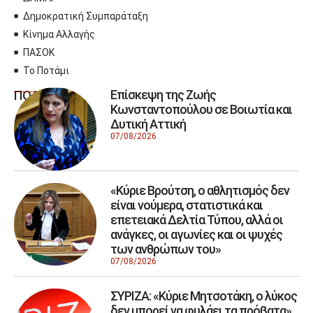
Δημοκρατική Συμπαράταξη
Κίνημα Αλλαγής
ΠΑΣΟΚ
Το Ποτάμι
Επίσκεψη της Ζωής
ΠΟΛΙΤΙΚΗ
Κωνσταντοπούλου σε Βοιωτία και
Δυτική Αττική
07/08/2026
«Κύριε Βρούτση, ο αθλητισμός δεν
είναι νούμερα, στατιστικά και
επετειακά Δελτία Τύπου, αλλά οι
ανάγκες, οι αγωνίες και οι ψυχές
των ανθρώπων του»
07/08/2026
ΣΥΡΙΖΑ: «Κύριε Μητσοτάκη, ο λύκος
δεν μπορεί να φυλάει τα πρόβατα»