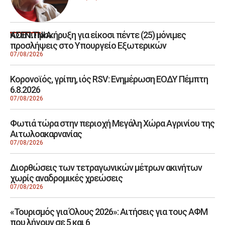
ΑΣΕΠ: Προκήρυξη για είκοσι πέντε (25) μόνιμες
ΚΟΙΝΩΝΙΑ
προσλήψεις στο Υπουργείο Εξωτερικών
07/08/2026
Κορονοϊός, γρίπη, ιός RSV: Ενημέρωση ΕΟΔΥ Πέμπτη
6.8.2026
07/08/2026
Φωτιά τώρα στην περιοχή Μεγάλη Χώρα Αγρινίου της
Αιτωλοακαρνανίας
07/08/2026
Διορθώσεις των τετραγωνικών μέτρων ακινήτων
χωρίς αναδρομικές χρεώσεις
07/08/2026
«Τουρισμός για Όλους 2026»: Αιτήσεις για τους ΑΦΜ
που λήγουν σε 5 και 6