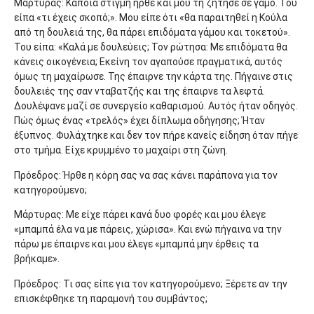
Μάρτυρας: Κάποια στιγμή ήρθε και μου τη ζήτησε σε γάμο. Του
είπα «τι έχεις σκοπό;». Μου είπε ότι «θα παραιτηθεί η Κούλα
από τη δουλειά της, θα πάρει επιδόματα γάμου και τοκετού».
Του είπα: «Καλά με δουλεύεις; Τον ρώτησα: Με επιδόματα θα
κάνεις οικογένεια; Εκείνη τον αγαπούσε πραγματικά, αυτός
όμως τη μαχαίρωσε. Της έπαιρνε την κάρτα της. Πήγαινε στις
δουλειές της σαν νταβατζής και της έπαιρνε τα λεφτά.
Δουλέψανε μαζί σε συνεργείο καθαρισμού. Αυτός ήταν οδηγός.
Πώς όμως ένας «τρελός» έχει δίπλωμα οδήγησης; Ήταν
έξυπνος. Φυλάχτηκε και δεν τον πήρε κανείς είδηση όταν πήγε
στο τμήμα. Είχε κρυμμένο το μαχαίρι στη ζώνη.
Πρόεδρος: Ήρθε η κόρη σας να σας κάνει παράπονα για τον
κατηγορούμενο;
Μάρτυρας: Με είχε πάρει κανά δυο φορές και μου έλεγε
«μπαμπά έλα να με πάρεις, χώρισα». Και ενώ πήγαινα να την
πάρω με έπαιρνε και μου έλεγε «μπαμπά μην έρθεις τα
βρήκαμε».
Πρόεδρος: Τι σας είπε για τον κατηγορούμενο; Ξέρετε αν την
επισκέφθηκε τη παραμονή του συμβάντος;