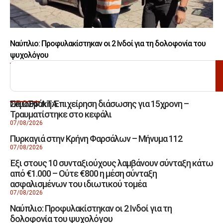
Ναύπλιο: Προφυλακίστηκαν οι 2 Ινδοί για τη δολοφονία του
ψυχολόγου
ΑΝΑΖΗΤΗΣΗ
Σαμοθράκη: Επιχείρηση διάσωσης για 15χρονη –
ΠΡΟΣΦΑΤΑ
Τραυματίστηκε στο κεφάλι
07/08/2026
Πυρκαγιά στην Κρήνη Φαρσάλων – Μήνυμα 112
07/08/2026
Έξι στους 10 συνταξιούχους λαμβάνουν σύνταξη κάτω
από €1.000 – Ούτε €800 η μέση σύνταξη
ασφαλισμένων του ιδιωτικού τομέα
07/08/2026
Ναύπλιο: Προφυλακίστηκαν οι 2 Ινδοί για τη
δολοφονία του ψυχολόγου