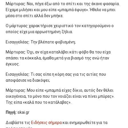
Μάρτυρας: Ναι, πήγε έξω από το σπίτι και της έκανε φασαρία.
Είχαμε μιλήσει και μου είπε «μπαμπά έφυγε». Ήθελε να μπει
μέσα στο σπίτι αλλά δεν μπήκε.
Ο μάρτυρας χαρακτήρισε χειριστικό τον κατηγορούμενο ο
οποίος είχε μια αρρωστημένη ζήλια.
Εισαγγελέας: Την βλέπατε φοβισμένη;
Μάρτυρας: Όχι, αν είχα καταλάβει κάτι φόβο θα του είχα
σπάσει τα κόκκαλα, έμαθα μετά για βιασμό της ενώ ήταν
έγκυος.
Εισαγγελέας: Τι σας είπε η κόρη σας για τις αιτίες που
αποφάσισε να διακόψει;
Μάρτυρας: Μου είπε «μπαμπά είχες δίκιο, αυτός δεν θέλει
οικογένεια, το μόνο που τον νοιάζει είναι να πίνει μπύρες».
Της είπα «καλά που το κατάλαβες».
Πηγή:
skai.gr
Διαβάστε τις
Ειδήσεις σήμερα
και ενημερωθείτε για τα