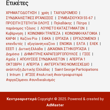
Ετικέτες
ΧΡΗΜΑΤΟΔΟΤΗΣΗ
χρέη
ΤΑΧΥΔΡΟΜΕΙΟ
ΣΥΝΔΙΚΑΛΙΣΤΙΚΕΣ ΙΡΓΑΝΩΣΕΙΣ
ΣΥΜΒΑΣΙΟΥΧΟΙ 55-67
ΠΡΟΣΙΤΗ ΣΤΕΓΗ ΓΙΑ ΟΛΟΥΣ
Πηλαδάκης
Πάτρα
παράνομος τζόγος
ΛΟΥΚΕΤΟ ΚΑΤΑΣΤΗΜΑΤΩΝ
Κυβέρνηση
ΚΟΙΝΩΝΙΚΗ ΤΡΑΠΕΖΑ
ΚΟΙΝΩΝΙΚΗ ΚΑΤΟΙΚΙΑ
ΚΑΡΦΙ
Καζίνο Ρίο
ΕΦΚΑ
ΕΡΓΑΣΙΑ
ΕΡΓΑΖΟΜΕΝΟΙ
επενδυτές
εξυγίανση καζίνο
ΕΝΟΙΚΙΑ
ΕΛΤΑ
ΕΛΕΚ
ΕΕΕΠ
Δυτική Ελλάδα
ΔΙΚΑΙΩΜΑ ΣΤΗΝ ΕΡΓΑΣΙΑ
Δημόσιο
ΔΗΜΗΤΡΗΣ ΚΑΡΑΓΕΩΡΓΟΠΟΥΛΟΣ
ΓΣΕΕ
Αχαΐα
ΑΠΟΛΥΣΕΙΣ ΣΥΝΔΙΚΑΛΙΣΤΩΝ
ΑΠΕΡΓΙΑ 1
ΟΚΤΩΒΡΗ
ΑΠΕΡΓΙΑ
ΑΝΤΕΡΓΑΤΙΚΟ ΝΟΜΟΣΧΕΔΙΟ
ανάπτυξη Δυτικής Ελλάδας
Saint George Participations
Intrum
#ΓΣΕΕ #πολιτική #κεντροαριστερά
#εργαζόμενοι #συνδικαλισμός
Κεντροαριστερά
Copyright © 2025. Powered & created by
AdMaster