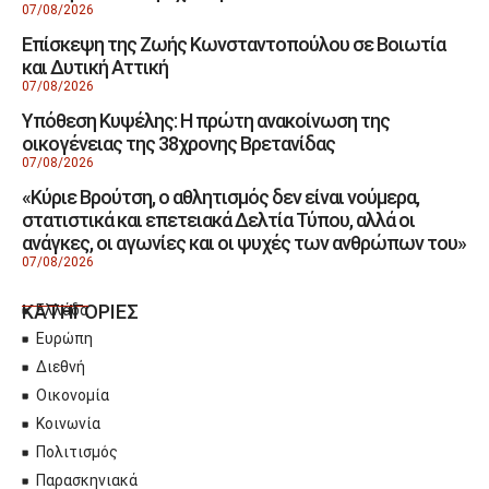
07/08/2026
Επίσκεψη της Ζωής Κωνσταντοπούλου σε Βοιωτία
και Δυτική Αττική
07/08/2026
Υπόθεση Κυψέλης: Η πρώτη ανακοίνωση της
οικογένειας της 38χρονης Βρετανίδας
07/08/2026
«Κύριε Βρούτση, ο αθλητισμός δεν είναι νούμερα,
στατιστικά και επετειακά Δελτία Τύπου, αλλά οι
ανάγκες, οι αγωνίες και οι ψυχές των ανθρώπων του»
07/08/2026
ΚΑΤΗΓΟΡΙΕΣ
Ελλάδα
Ευρώπη
Διεθνή
Οικονομία
Κοινωνία
Πολιτισμός
Παρασκηνιακά