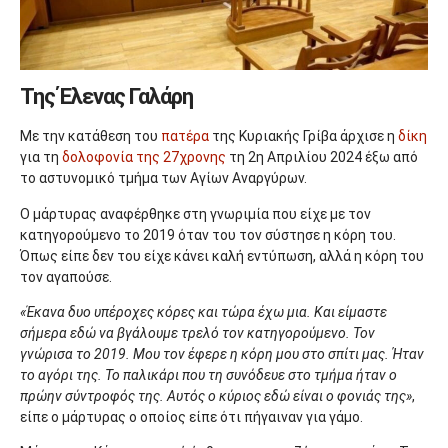
Της Έλενας Γαλάρη
Με την κατάθεση του
πατέρα
της Κυριακής Γρίβα άρχισε η
δίκη
για τη
δολοφονία της 27χρονης
τη 2η Απριλίου 2024 έξω από
το αστυνομικό τμήμα των Αγίων Αναργύρων.
Ο μάρτυρας αναφέρθηκε στη γνωριμία που είχε με τον
κατηγορούμενο το 2019 όταν του τον σύστησε η κόρη του.
Όπως είπε δεν του είχε κάνει καλή εντύπωση, αλλά η κόρη του
τον αγαπούσε.
«Έκανα δυο υπέροχες κόρες και τώρα έχω μια. Και είμαστε
σήμερα εδώ να βγάλουμε τρελό τον κατηγορούμενο. Τον
γνώρισα το 2019. Μου τον έφερε η κόρη μου στο σπίτι μας. Ήταν
το αγόρι της. Το παλικάρι που τη συνόδευε στο τμήμα ήταν ο
πρώην σύντροφός της. Αυτός ο κύριος εδώ είναι ο φονιάς της»
,
είπε ο μάρτυρας ο οποίος είπε ότι πήγαιναν για γάμο.