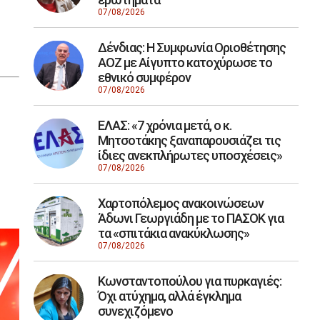
07/08/2026
Δένδιας: Η Συμφωνία Οριοθέτησης
ΑΟΖ με Αίγυπτο κατοχύρωσε το
εθνικό συμφέρον
07/08/2026
ΕΛΑΣ: «7 χρόνια μετά, ο κ.
Μητσοτάκης ξαναπαρουσιάζει τις
ίδιες ανεκπλήρωτες υποσχέσεις»
07/08/2026
Χαρτοπόλεμος ανακοινώσεων
Άδωνι Γεωργιάδη με το ΠΑΣΟΚ για
τα «σπιτάκια ανακύκλωσης»
07/08/2026
Κωνσταντοπούλου για πυρκαγιές:
Όχι ατύχημα, αλλά έγκλημα
συνεχιζόμενο