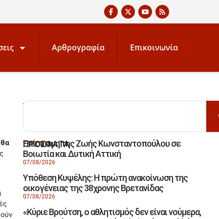
σεις
Αρθρογραφία
Επικοινωνία
ΑΝΑΖΗΤΗΣΗ
Επίσκεψη της Ζωής Κωνσταντοπούλου σε
 θα
ΠΡΟΣΦΑΤΑ
Βοιωτία και Δυτική Αττική
ς
07/08/2026
Υπόθεση Κυψέλης: Η πρώτη ανακοίνωση της
οικογένειας της 38χρονης Βρετανίδας
α
07/08/2026
ές
«Κύριε Βρούτση, ο αθλητισμός δεν είναι νούμερα,
θούν