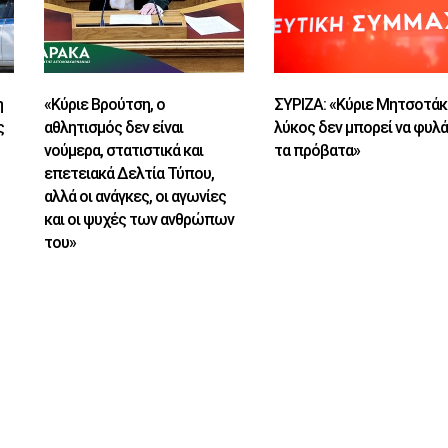
η
«Κύριε Βρούτση, ο
ΣΥΡΙΖΑ: «Κύριε Μητσοτάκ
ς
αθλητισμός δεν είναι
λύκος δεν μπορεί να φυλά
νούμερα, στατιστικά και
τα πρόβατα»
επετειακά Δελτία Τύπου,
αλλά οι ανάγκες, οι αγωνίες
και οι ψυχές των ανθρώπων
του»