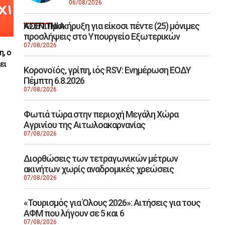
06/08/2026
ΑΣΕΠ: Προκήρυξη για είκοσι πέντε (25) μόνιμες
ΚΟΙΝΩΝΙΑ
προσλήψεις στο Υπουργείο Εξωτερικών
07/08/2026
η, ο
ει
Κορονοϊός, γρίπη, ιός RSV: Ενημέρωση ΕΟΔΥ
Πέμπτη 6.8.2026
07/08/2026
Φωτιά τώρα στην περιοχή Μεγάλη Χώρα
Αγρινίου της Αιτωλοακαρνανίας
07/08/2026
Διορθώσεις των τετραγωνικών μέτρων
ακινήτων χωρίς αναδρομικές χρεώσεις
07/08/2026
«Τουρισμός για Όλους 2026»: Αιτήσεις για τους
ΑΦΜ που λήγουν σε 5 και 6
07/08/2026