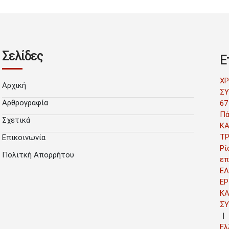
Σελίδες
Ε
Χ
Αρχική
ΣΥ
Αρθρογραφία
67
Πά
Σχετικά
Κ
Τ
Επικοινωνία
Ρί
Πολιτκή Απορρήτου
επ
ΕΛ
ΕΡ
Κ
Σ
Ελ