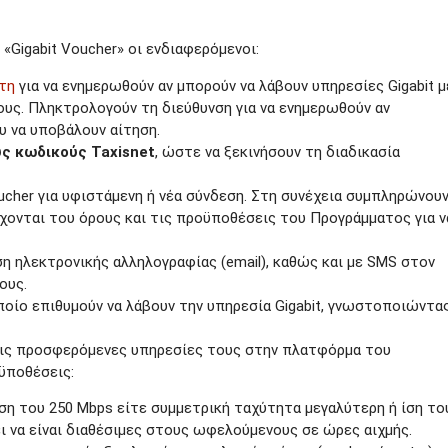
«Gigabit Voucher» οι ενδιαφερόμενοι:
τη
για να ενημερωθούν αν μπορούν να λάβουν υπηρεσίες Gigabit μ
ους. Πληκτρολογούν τη διεύθυνση για να ενημερωθούν αν
 να υποβάλουν αίτηση.
υς κωδικούς Taxisnet
, ώστε να ξεκινήσουν τη διαδικασία
cher για υφιστάμενη ή νέα σύνδεση. Στη συνέχεια συμπληρώνουν
έχονται του όρους και τις προϋποθέσεις του Προγράμματος για ν
η ηλεκτρονικής αλληλογραφίας (email), καθώς και με SMS στον
ους.
ποίο επιθυμούν να λάβουν την υπηρεσία Gigabit, γνωστοποιώντα
 τις προσφερόμενες υπηρεσίες τους στην πλατφόρμα του
ϋποθέσεις:
ση του 250 Mbps είτε συμμετρική ταχύτητα μεγαλύτερη ή ίση το
 να είναι διαθέσιμες στους ωφελούμενους σε ώρες αιχμής.