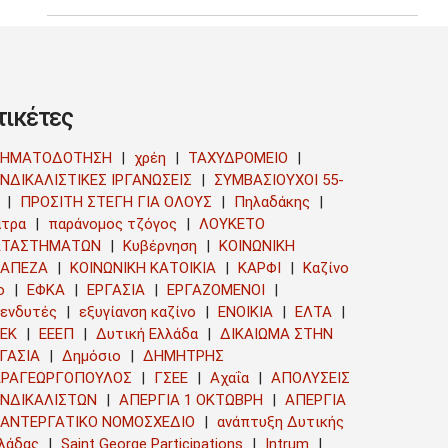
τικέτες
ΡΗΜΑΤΟΔΟΤΗΣΗ
χρέη
ΤΑΧΥΔΡΟΜΕΙΟ
ΝΔΙΚΑΛΙΣΤΙΚΕΣ ΙΡΓΑΝΩΣΕΙΣ
ΣΥΜΒΑΣΙΟΥΧΟΙ 55-
ΠΡΟΣΙΤΗ ΣΤΕΓΗ ΓΙΑ ΟΛΟΥΣ
Πηλαδάκης
τρα
παράνομος τζόγος
ΛΟΥΚΕΤΟ
ΑΤΑΣΤΗΜΑΤΩΝ
Κυβέρνηση
ΚΟΙΝΩΝΙΚΗ
ΡΑΠΕΖΑ
ΚΟΙΝΩΝΙΚΗ ΚΑΤΟΙΚΙΑ
ΚΑΡΦΙ
Καζίνο
ο
ΕΦΚΑ
ΕΡΓΑΣΙΑ
ΕΡΓΑΖΟΜΕΝΟΙ
ενδυτές
εξυγίανση καζίνο
ΕΝΟΙΚΙΑ
ΕΛΤΑ
ΕΚ
ΕΕΕΠ
Δυτική Ελλάδα
ΔΙΚΑΙΩΜΑ ΣΤΗΝ
ΓΑΣΙΑ
Δημόσιο
ΔΗΜΗΤΡΗΣ
ΑΡΑΓΕΩΡΓΟΠΟΥΛΟΣ
ΓΣΕΕ
Αχαΐα
ΑΠΟΛΥΣΕΙΣ
ΥΝΔΙΚΑΛΙΣΤΩΝ
ΑΠΕΡΓΙΑ 1 ΟΚΤΩΒΡΗ
ΑΠΕΡΓΙΑ
ΑΝΤΕΡΓΑΤΙΚΟ ΝΟΜΟΣΧΕΔΙΟ
ανάπτυξη Δυτικής
λάδας
Saint George Participations
Intrum