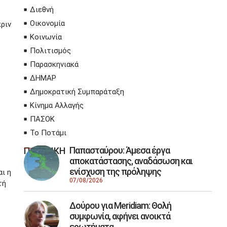
Διεθνή
Οικονομία
ριν
Κοινωνία
Πολιτισμός
Παρασκηνιακά
ΔΗΜΑΡ
Δημοκρατική Συμπαράταξη
Κίνημα Αλλαγής
ΠΑΣΟΚ
Το Ποτάμι
Παπασταύρου: Άμεσα έργα
ΠΟΛΙΤΙΚΗ
αποκατάστασης, αναδάσωση και
ενίσχυση της πρόληψης
ι η
07/08/2026
τή
Δούρου για Meridiam: Θολή
συμφωνία, αφήνει ανοικτά
ερωτήματα