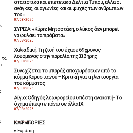
στατιστικά και επετειακά Δελτία Τύπου, αλλά οι
ανάγκες, οι αγωνίες και οι ψυχές των ανθρώπων
του»
07/08/2026
ε
ΣΥΡΙΖΑ: «Κύριε Μητσοτάκη, ο λύκος δεν μπορεί
να φυλάει τα πρόβατα»
07/08/2026
Χαλκιδική: Τη ζωή του έχασε 69χρονος
λουόμενος στην παραλία της Σίβηρης
 τα
07/08/2026
α
Συνεχίζεται το μπαράζ αποχωρήσεων από το
κόμμα Καρυστιανού – Κριτική για τη λειτουργία
του κόμματος
07/08/2026
ς
Αίγιο: Οδηγός λεωφορείου υπέστη ανακοπή- Tο
όχημα έπεφτε πάνω σε άλλα ΙΧ
07/08/2026
υ
ΚΑΤΗΓΟΡΙΕΣ
Ελλάδα
Ευρώπη